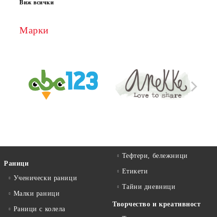
Виж всички
Марки
Тефтери, бележници
Раници
Етикети
Ученически раници
Тайни дневници
Малки раници
Творчество и креативност
Раници с колела