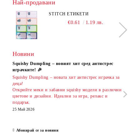
Най-продавани
STITCH ЕТИКЕТИ
€0.61
1.19 лв.
Новини
Squishy Dumpling – новият хит сред антистрес
Нови
играчките! 🎉
Книж
Squishy Dumpling – новата хит антистрес играчка за
Онла
деца!
разш
Открийте меки и забавни squishy модели в различни
предл
цветове и дизайни. Идеални за игра, релакс и
откр
подарък.
аксе
които
25 Май 2026
за е
13 Ма
Абонирай се за новини