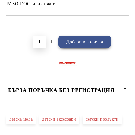
PASO DOG малка чанта
Добави в желани
БЪРЗА ПОРЪЧКА БЕЗ РЕГИСТРАЦИЯ
САМО ПОПЪЛНЕТЕ 4 ПОЛЕТА
детска мода
детски аксесоари
детски продукти