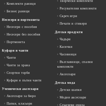
Творчески комплекти
Комплекти раници
Рисувателни комплекти
Бизнес раници
Скреч игри
Несесери и портмонета
Печати и стикери
Несесери с пособия
Детски продукти
Несесери без пособия
Чадъри
Портмонета
Касички
Куфари и чанти
Часовници
Чанти
Възглавници, спални
Чанти за храна
комплекти
Спортни торби
Аксесоари
Куфари и пътни чанти
Детска мода
Ученически аксесоари
Детски шапки
Аксесоари за бюро
Модни аксесоари
Папки, класьори
Слънчеви очила