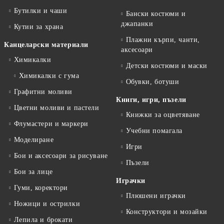
Бутилки и чаши
Бански костюми и
джапанки
Кутии за храна
Плажни кърпи, чанти,
Канцеларски материали
аксесоари
Химикалки
Детски костюми и маски
Химикалки с гума
Обувки, ботуши
Графитни моливи
Книги, игри, пъзели
Цветни моливи и пастели
Книжки за оцветяване
Флумастери и маркери
Учебни помагала
Моделиране
Игри
Бои и аксесоари за рисуване
Пъзели
Бои за лице
Играчки
Гуми, коректори
Плюшени играчки
Ножици и острилки
Конструктори и мозайки
Лепила и брокати