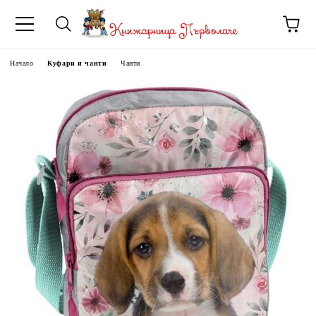
Начало
Куфари и чанти
Чанти