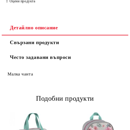
Оцени продукта
Съгласен съм с
Политиката за лични данни
Детайлно описание
Ние ще се свържем с вас в рамките на работния ден.
Свързани продукти
Често задавани въпроси
Малка чанта
Подобни продукти