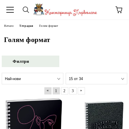
Начало
Тетрадки
Голям формат
Голям формат
Филтри
«
»
1
2
3