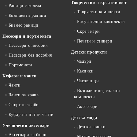
Творчество и креативност
Раници с колела
Творчески комплекти
Комплекти раници
Рисувателни комплекти
Бизнес раници
Скреч игри
Несесери и портмонета
Печати и стикери
Несесери с пособия
Детски продукти
Несесери без пособия
Чадъри
Портмонета
Касички
Куфари и чанти
Часовници
Чанти
Възглавници, спални
Чанти за храна
комплекти
Спортни торби
Аксесоари
Куфари и пътни чанти
Детска мода
Ученически аксесоари
Детски шапки
Аксесоари за бюро
Модни аксесоари