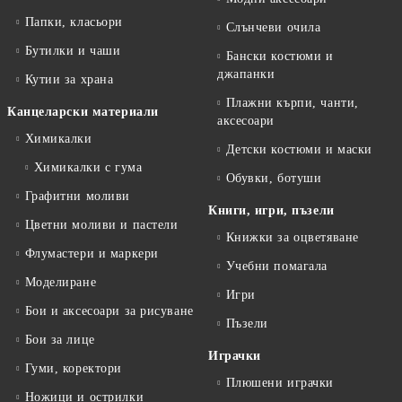
Папки, класьори
Слънчеви очила
Бутилки и чаши
Бански костюми и
джапанки
Кутии за храна
Плажни кърпи, чанти,
Канцеларски материали
аксесоари
Химикалки
Детски костюми и маски
Химикалки с гума
Обувки, ботуши
Графитни моливи
Книги, игри, пъзели
Цветни моливи и пастели
Книжки за оцветяване
Флумастери и маркери
Учебни помагала
Моделиране
Игри
Бои и аксесоари за рисуване
Пъзели
Бои за лице
Играчки
Гуми, коректори
Плюшени играчки
Ножици и острилки