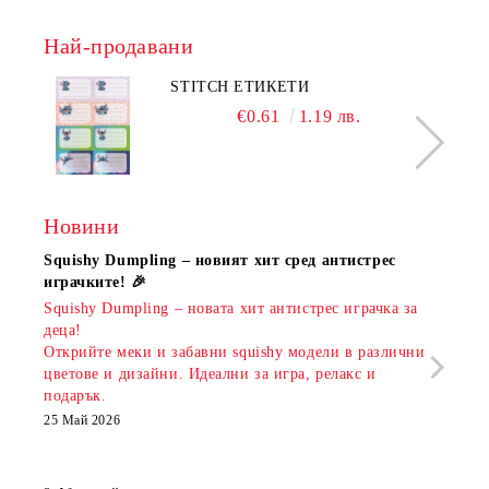
Най-продавани
STITCH ЕТИКЕТИ
€0.61
1.19 лв.
Новини
Squishy Dumpling – новият хит сред антистрес
Нови
играчките! 🎉
Книж
Squishy Dumpling – новата хит антистрес играчка за
Онла
деца!
разш
Открийте меки и забавни squishy модели в различни
предл
цветове и дизайни. Идеални за игра, релакс и
откр
подарък.
аксе
които
25 Май 2026
за е
13 Ма