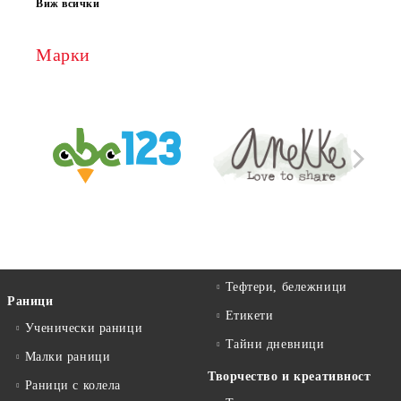
Виж всички
Марки
Тефтери, бележници
Раници
Етикети
Ученически раници
Тайни дневници
Малки раници
Творчество и креативност
Раници с колела