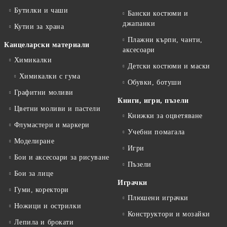
Бутилки и чаши
Бански костюми и
джапанки
Кутии за храна
Плажни кърпи, чанти,
Канцеларски материали
аксесоари
Химикалки
Детски костюми и маски
Химикалки с гума
Обувки, ботуши
Графитни моливи
Книги, игри, пъзели
Цветни моливи и пастели
Книжки за оцветяване
Флумастери и маркери
Учебни помагала
Моделиране
Игри
Бои и аксесоари за рисуване
Пъзели
Бои за лице
Играчки
Гуми, коректори
Плюшени играчки
Ножици и острилки
Конструктори и мозайки
Лепила и брокати