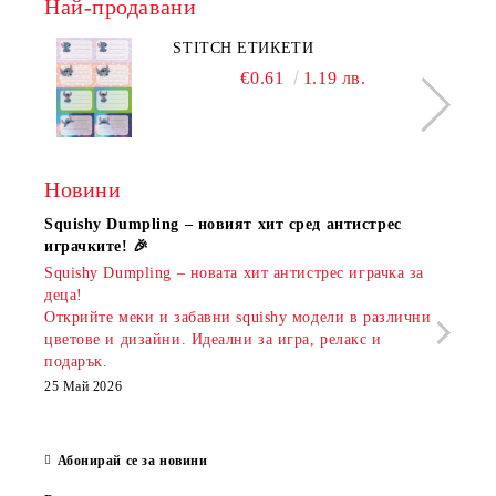
Най-продавани
STITCH ЕТИКЕТИ
€0.61
1.19 лв.
Новини
Squishy Dumpling – новият хит сред антистрес
Нови
играчките! 🎉
Книж
Squishy Dumpling – новата хит антистрес играчка за
Онла
деца!
разш
Открийте меки и забавни squishy модели в различни
предл
цветове и дизайни. Идеални за игра, релакс и
откр
подарък.
аксе
които
25 Май 2026
за е
13 Ма
Абонирай се за новини