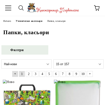
Начало
Ученически аксесоари
Папки, класьори
Папки, класьори
Филтри
«
»
1
2
3
4
5
6
7
8
9
10