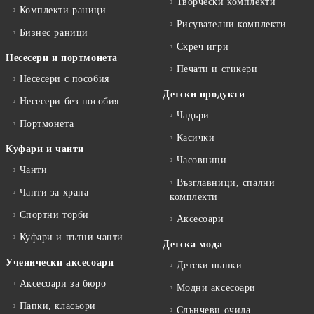
Творчески комплекти
Комплекти раници
Рисувателни комплекти
Бизнес раници
Скреч игри
Несесери и портмонета
Печати и стикери
Несесери с пособия
Детски продукти
Несесери без пособия
Чадъри
Портмонета
Касички
Куфари и чанти
Часовници
Чанти
Възглавници, спални
Чанти за храна
комплекти
Спортни торби
Аксесоари
Куфари и пътни чанти
Детска мода
Ученически аксесоари
Детски шапки
Аксесоари за бюро
Модни аксесоари
Папки, класьори
Слънчеви очила