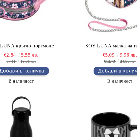
LUNA кръгло портмоне
SOY LUNA малка чант
€2.84
5.55 лв.
€5.09
9.96 лв
€7.11
13.91 лв.
€12.73
24.90 лв.
В наличност
В наличност