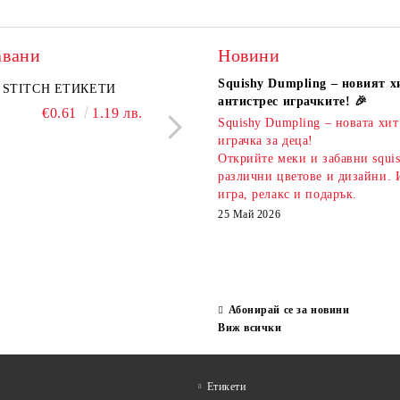
авани
Новини
Squishy Dumpling – новият х
A комплект
STITCH ЕТИКЕТИ
KIDEA комплект 5 бр.
PIXELS МОЛИВ С Г
антистрес играчките! 🎉
атизирани моливи и
ароматни гуми Bubble Tea
€0.61
1.19 лв.
€0.51
1.00 л
Squishy Dumpling – новата хит
 Капибара
€3.00
5.87 лв.
€2.20
4.30 лв.
играчка за деца!
Открийте меки и забавни squi
различни цветове и дизайни. 
игра, релакс и подарък.
25 Май 2026
Абонирай се за новини
Виж всички
Етикети