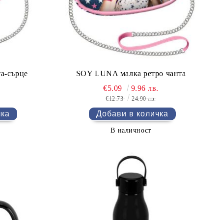
а-сърце
SOY LUNA малка ретро чанта
.
€5.09
9.96 лв.
€12.73
24.90 лв.
В наличност