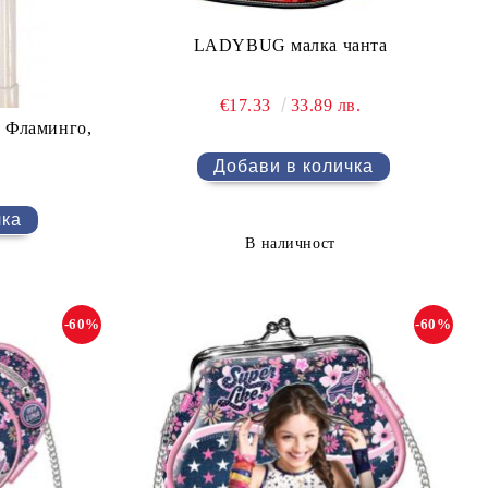
LADYBUG малка чанта
€17.33
33.89 лв.
- Фламинго,
.
В наличност
-60%
-60%