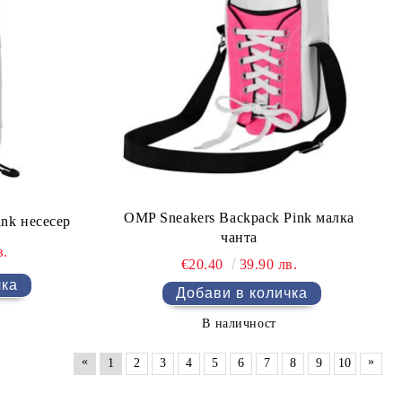
OMP Sneakers Backpack Pink малка
nk несесер
чанта
в.
€20.40
39.90 лв.
В наличност
«
»
1
2
3
4
5
6
7
8
9
10