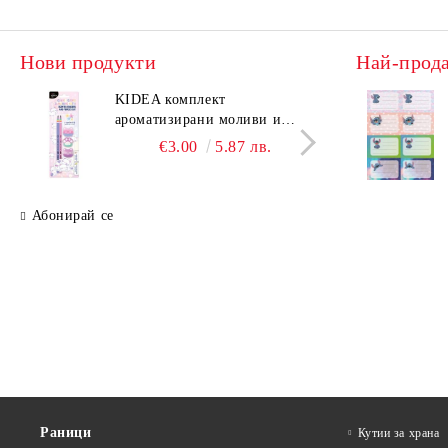
Нови продукти
Най-прод
KIDEA комплект
KIDE
ароматизирани моливи и
аром
гуми Котешки лапи
гуми
€3.00
5.87 лв.
Абонирай се
Раници
Кутии за храна