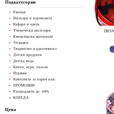
Подкатегории
Продукти от хартия
Раници
Несесери и портмонета
Куфари и чанти
Ученически аксесоари
IRON
Канцеларски материали
Тетрадки
Творчество и креативност
Детски продукти
Детска мода
Книги, игри, пъзели
Играчки
Комплекти за първи клас
ПРОМОЦИИ
Разпродажба до -60%
КОЛЕДА
Цена