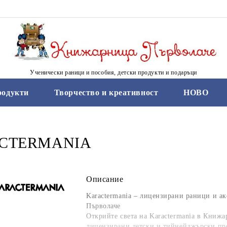
Ученически раници и пособия, детски продукти и подаръци
родукти
Творчество и креативност
НОВО
CTERMANIA
Описание
Karactermania – лицензирани раници и а
Първолаче
Открийте света на
Karactermania
в Книжар
лицензирани детски и тийнейджърски пр