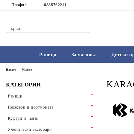
Профил
0888762211
Раници
За ученика
Детски п
Начало
Марки
KARA
КАТЕГОРИИ
Раници
Ученически раници
Несесери и портмонета
Малки раници
Несесери с пособия
Куфари и чанти
Раници с колела
Несесери без пособия
Чанти
Ученически аксесоари