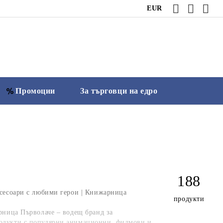
EUR
Промоции
За търговци на едро
188
ксесоари с любими герои | Книжарница
продукти
ница Първолаче – водещ бранд за
одукти с популярни анимационни, филмови и