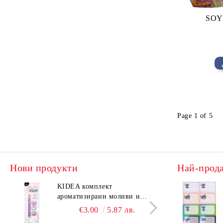
SOY 
Page 1 of 5
Нови продукти
Най-прод
KIDEA комплект
KIDE
ароматизирани моливи и
аром
гуми Котешки лапи
гуми
€3.00
5.87 лв.