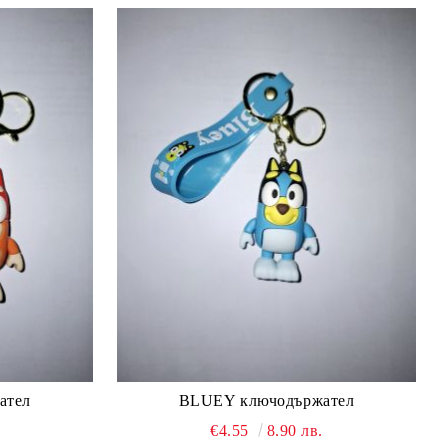
ател
BLUEY ключодържател
.
€4.55
8.90 лв.