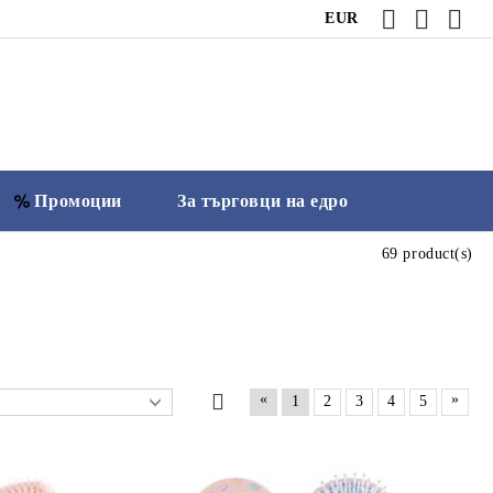
EUR
Промоции
За търговци на едро
69 product(s)
«
»
1
2
3
4
5