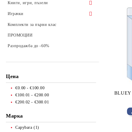
Продукти от хартия
Книги, игри, пъзели
Книжки за оцветяване
Играчки
Учебни помагала
Плюшени играчки
Комплекти за първи клас
Игри
Конструктори и мозайки
ПРОМОЦИИ
Пъзели
Летни играчки
Разпродажба до -60%
Забавни играчки
Цена
€0.00 - €100.00
BLUEY 
€100.01 - €200.00
€200.02 - €300.01
Марка
Capybara (1)