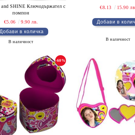
and SHINE Ключодържател с
€8.13
15.90 лв
помпон
€5.06
9.90 лв.
В наличност
В наличност
-60%