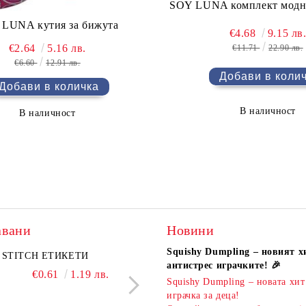
SOY LUNA комплект модн
LUNA кутия за бижута
€4.68
9.15 лв
€2.64
5.16 лв.
€11.71
22.90 лв.
€6.60
12.91 лв.
В наличност
В наличност
авани
Новини
Squishy Dumpling – новият х
A комплект
STITCH ЕТИКЕТИ
KIDEA комплект 5 бр.
PIXELS МОЛИВ С Г
антистрес играчките! 🎉
атизирани моливи и
ароматни гуми Bubble Tea
€0.61
1.19 лв.
€0.51
1.00 л
Squishy Dumpling – новата хит
 Капибара
€3.00
5.87 лв.
€2.20
4.30 лв.
играчка за деца!