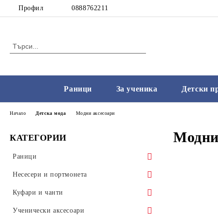
Профил
0888762211
Раници
За ученика
Детски п
Начало
Детска мода
Модни аксесоари
Модни
КАТЕГОРИИ
Раници
Ученически раници
Несесери и портмонета
Малки раници
Несесери с пособия
Куфари и чанти
Раници с колела
Несесери без пособия
Чанти
Ученически аксесоари