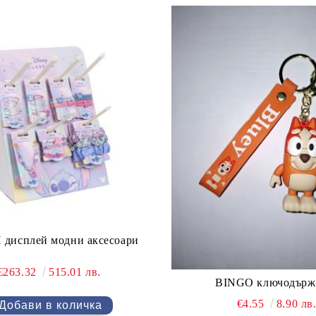
 дисплей модни аксесоари
€263.32
515.01 лв.
BINGO ключодърж
€4.55
8.90 лв