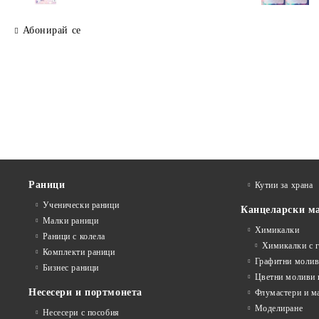
Абонирай се
Раници
Кутии за храна
Ученически раници
Канцеларски м
Малки раници
Химикалки
Раници с колела
Химикалки с 
Комплекти раници
Графитни моли
Бизнес раници
Цветни моливи 
Несесери и портмонета
Флумастери и м
Моделиране
Несесери с пособия