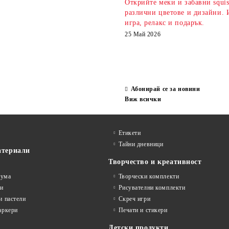
Открийте меки и забавни squi
различни цветове и дизайни. 
игра, релакс и подарък.
25 Май 2026
Абонирай се за новини
Виж всички
Етикети
Тайни дневници
атериали
Творчество и креативност
гума
Творчески комплекти
ви
Рисувателни комплекти
и пастели
Скреч игри
аркери
Печати и стикери
Детски продукти