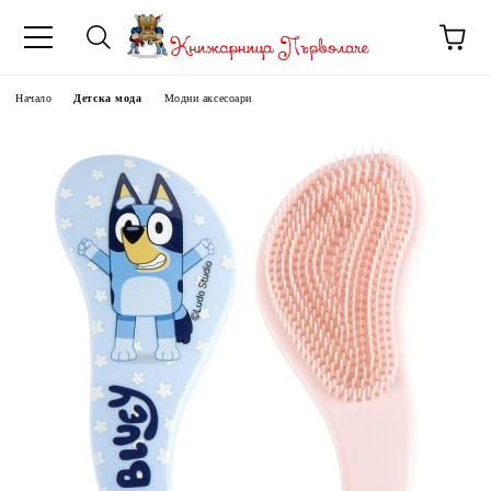
Начало
Детска мода
Модни аксесоари