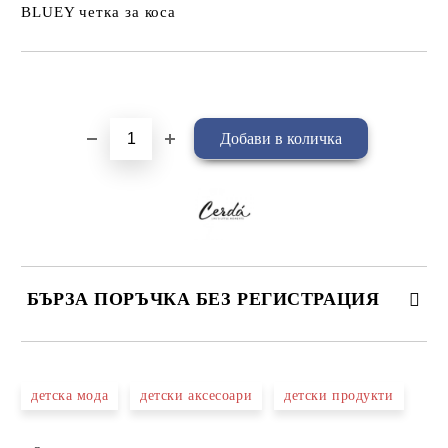
BLUEY четка за коса
Добави в желани
БЪРЗА ПОРЪЧКА БЕЗ РЕГИСТРАЦИЯ
САМО ПОПЪЛНЕТЕ 4 ПОЛЕТА
детска мода
детски аксесоари
детски продукти