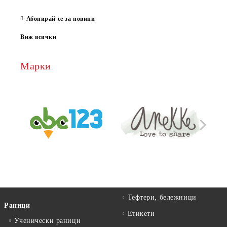
13 Ма
Абонирай се за новини
Виж всички
Марки
Тефтери, бележници
Раници
Етикети
Ученически раници