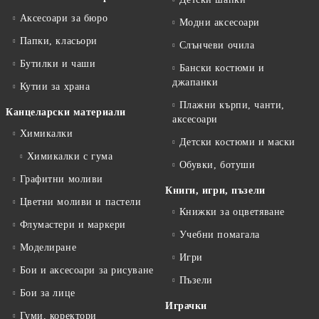
Аксесоари за бюро
Модни аксесоари
Папки, класьори
Слънчеви очила
Бутилки и чаши
Бански костюми и
джапанки
Кутии за храна
Плажни кърпи, чанти,
Канцеларски материали
аксесоари
Химикалки
Детски костюми и маски
Химикалки с гума
Обувки, ботуши
Графитни моливи
Книги, игри, пъзели
Цветни моливи и пастели
Книжки за оцветяване
Флумастери и маркери
Учебни помагала
Моделиране
Игри
Бои и аксесоари за рисуване
Пъзели
Бои за лице
Играчки
Гуми, коректори