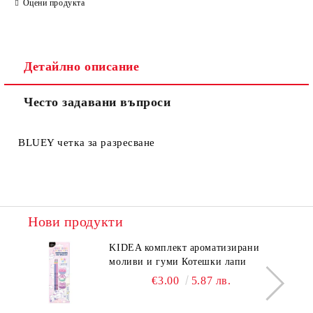
Оцени продукта
Съгласен съм с
Политиката за лични данни
Детайлно описание
Ние ще се свържем с вас в рамките на работния ден.
Често задавани въпроси
BLUEY четка за разресване
Нови продукти
KIDEA комплект ароматизирани
моливи и гуми Котешки лапи
€3.00
5.87 лв.