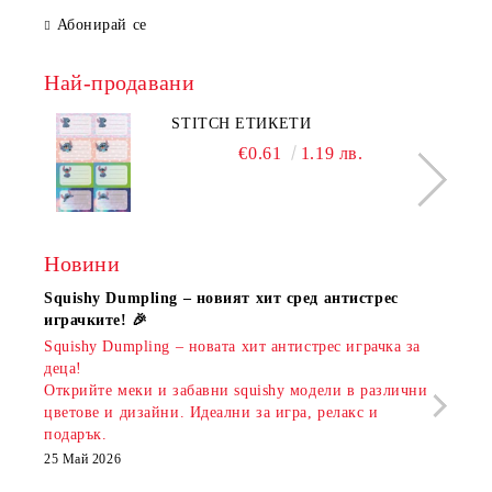
Абонирай се
Най-продавани
STITCH ЕТИКЕТИ
€0.61
1.19 лв.
Новини
Squishy Dumpling – новият хит сред антистрес
Нови
играчките! 🎉
Книж
Squishy Dumpling – новата хит антистрес играчка за
Онла
деца!
разш
Открийте меки и забавни squishy модели в различни
предл
цветове и дизайни. Идеални за игра, релакс и
откр
подарък.
аксе
които
25 Май 2026
за е