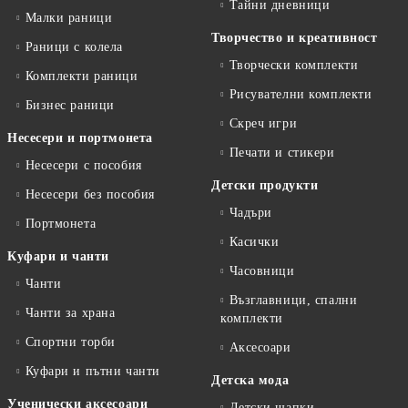
Тайни дневници
Малки раници
Творчество и креативност
Раници с колела
Творчески комплекти
Комплекти раници
Рисувателни комплекти
Бизнес раници
Скреч игри
Несесери и портмонета
Печати и стикери
Несесери с пособия
Детски продукти
Несесери без пособия
Чадъри
Портмонета
Касички
Куфари и чанти
Часовници
Чанти
Възглавници, спални
Чанти за храна
комплекти
Спортни торби
Аксесоари
Куфари и пътни чанти
Детска мода
Ученически аксесоари
Детски шапки