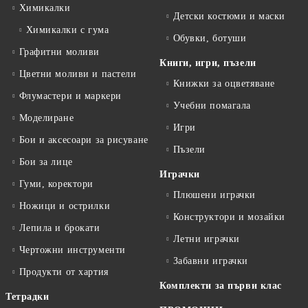
Химикалки
Детски костюми и маски
Химикалки с гума
Обувки, ботуши
Графитни моливи
Книги, игри, пъзели
Цветни моливи и пастели
Книжки за оцветяване
Флумастери и маркери
Учебни помагала
Моделиране
Игри
Бои и аксесоари за рисуване
Пъзели
Бои за лице
Играчки
Гуми, коректори
Плюшени играчки
Ножици и острилки
Конструктори и мозайки
Лепила и брокати
Летни играчки
Чертожни инструменти
Забавни играчки
Продукти от хартия
Комплекти за първи клас
Тетрадки