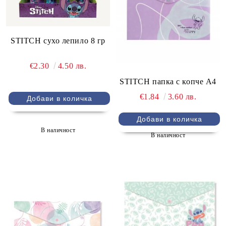
STITCH сухо лепило 8 гр
€2.30
4.50 лв.
STITCH папка с копче А4
€1.84
3.60 лв.
В наличност
В наличност