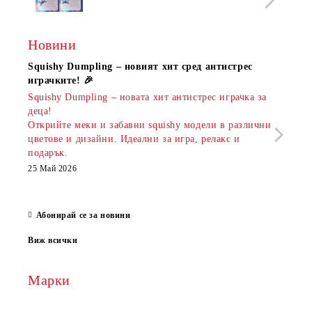
Новини
Squishy Dumpling – новият хит сред антистрес
Нови
играчките! 🎉
Книж
Squishy Dumpling – новата хит антистрес играчка за
Онла
деца!
разш
Открийте меки и забавни squishy модели в различни
предл
цветове и дизайни. Идеални за игра, релакс и
откр
подарък.
аксе
които
25 Май 2026
за е
13 Ма
Абонирай се за новини
Виж всички
Марки