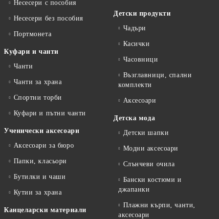
Несесери с пособия
Детски продукти
Несесери без пособия
Чадъри
Портмонета
Касички
Куфари и чанти
Часовници
Чанти
Възглавници, спални
Чанти за храна
комплекти
Спортни торби
Аксесоари
Куфари и пътни чанти
Детска мода
Ученически аксесоари
Детски шапки
Аксесоари за бюро
Модни аксесоари
Папки, класьори
Слънчеви очила
Бутилки и чаши
Бански костюми и
джапанки
Кутии за храна
Плажни кърпи, чанти,
Канцеларски материали
аксесоари