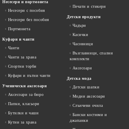
Несесери и портмонета
Печати и стикери
Несесери с пособия
Детски продукти
Несесери без пособия
Чадъри
Портмонета
Касички
Куфари и чанти
Часовници
Чанти
Възглавници, спални
Чанти за храна
комплекти
Спортни торби
Аксесоари
Куфари и пътни чанти
Детска мода
Ученически аксесоари
Детски шапки
Аксесоари за бюро
Модни аксесоари
Папки, класьори
Слънчеви очила
Бутилки и чаши
Бански костюми и
джапанки
Кутии за храна