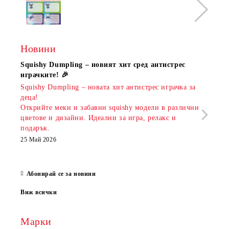
Новини
Squishy Dumpling – новият хит сред антистрес
Нови
играчките! 🎉
Книж
Squishy Dumpling – новата хит антистрес играчка за
Онла
деца!
разш
Открийте меки и забавни squishy модели в различни
предл
цветове и дизайни. Идеални за игра, релакс и
откр
подарък.
аксе
които
25 Май 2026
за е
13 Ма
Абонирай се за новини
Виж всички
Марки