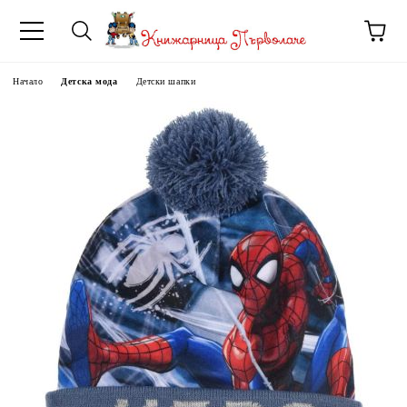
Начало
Детска мода
Детски шапки