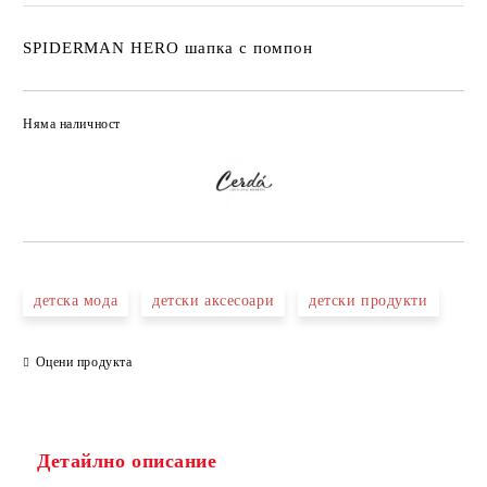
SPIDERMAN HERO шапка с помпон
Няма наличност
Добави в желани
детска мода
детски аксесоари
детски продукти
Оцени продукта
Детайлно описание