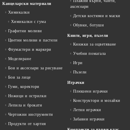
Плажни кърпи, чанти,
Канцеларски материали
аксесоари
Химикалки
Детски костюми и маски
Химикалки с гума
Обувки, ботуши
Графитни моливи
Книги, игри, пъзели
Цветни моливи и пастели
Книжки за оцветяване
Флумастери и маркери
Учебни помагала
Моделиране
Игри
Бои и аксесоари за рисуване
Пъзели
Бои за лице
Играчки
Гуми, коректори
Плюшени играчки
Ножици и острилки
Конструктори и мозайки
Лепила и брокати
Летни играчки
Чертожни инструменти
Забавни играчки
Продукти от хартия
Комплекти за първи клас