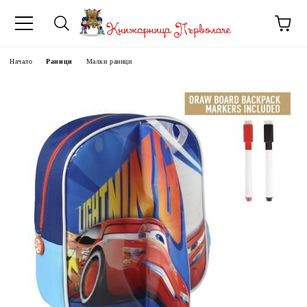
Начало
Раници
Малки раници