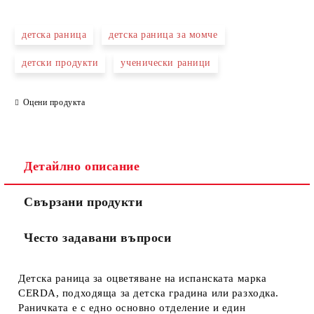
САМО ПОПЪЛНЕТЕ 4 ПОЛЕТА
детска раница
детска раница за момче
детски продукти
ученически раници
Оцени продукта
Съгласен съм с
Политиката за лични данни
Ние ще се свържем с вас в рамките на работния ден.
Детайлно описание
Свързани продукти
Често задавани въпроси
Детска раница зa оцветяване на испанската марка
CERDA, подходяща за детска градина или разходка.
Раничката е с едно основно отделение и един