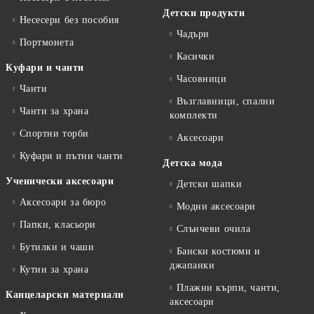
Детски продукти
Несесери без пособия
Чадъри
Портмонета
Касички
Куфари и чанти
Часовници
Чанти
Възглавници, спални
Чанти за храна
комплекти
Спортни торби
Аксесоари
Куфари и пътни чанти
Детска мода
Ученически аксесоари
Детски шапки
Аксесоари за бюро
Модни аксесоари
Папки, класьори
Слънчеви очила
Бутилки и чаши
Бански костюми и
джапанки
Кутии за храна
Плажни кърпи, чанти,
Канцеларски материали
аксесоари