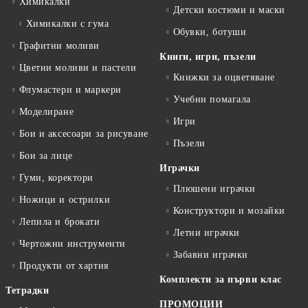
Химикалки
Детски костюми и маски
Химикалки с гума
Обувки, ботуши
Графитни моливи
Книги, игри, пъзели
Цветни моливи и пастели
Книжки за оцветяване
Флумастери и маркери
Учебни помагала
Моделиране
Игри
Бои и аксесоари за рисуване
Пъзели
Бои за лице
Играчки
Гуми, коректори
Плюшени играчки
Ножици и острилки
Конструктори и мозайки
Лепила и брокати
Летни играчки
Чертожни инструменти
Забавни играчки
Продукти от хартия
Комплекти за първи клас
Тетрадки
ПРОМОЦИИ