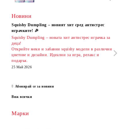
Новини
Squishy Dumpling – новият хит сред антистрес
Нови
играчките! 🎉
Книж
Squishy Dumpling – новата хит антистрес играчка за
Онла
деца!
разш
Открийте меки и забавни squishy модели в различни
предл
цветове и дизайни. Идеални за игра, релакс и
откр
подарък.
аксе
които
25 Май 2026
за е
13 Ма
Абонирай се за новини
Виж всички
Марки