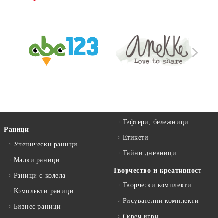
Тефтери, бележници
Раници
Етикети
Ученически раници
Тайни дневници
Малки раници
Творчество и креативност
Раници с колела
Творчески комплекти
Комплекти раници
Рисувателни комплекти
Бизнес раници
Скреч игри