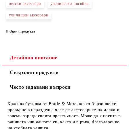
детски аксесоари
ученически пособия
училищни аксесоари
Оцени продукта
Съгласен съм с
Политиката за лични данни
Ние ще се свържем с вас в рамките на работния ден.
Детайлно описание
Свързани продукти
Често задавани въпроси
Красива бутилка от Bottle & More, която бързо ще се
превърне в неразделна част от аксесоарите на малки и
големи заради своята практичност. Може да я носите в
раницата или чантата си, както и в ръка, благодарение
на удобната каишка.