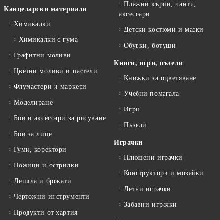
Плажни кърпи, чанти,
Канцеларски материали
аксесоари
Химикалки
Детски костюми и маски
Химикалки с гума
Обувки, ботуши
Графитни моливи
Книги, игри, пъзели
Цветни моливи и пастели
Книжки за оцветяване
Флумастери и маркери
Учебни помагала
Моделиране
Игри
Бои и аксесоари за рисуване
Пъзели
Бои за лице
Играчки
Гуми, коректори
Плюшени играчки
Ножици и острилки
Конструктори и мозайки
Лепила и брокати
Летни играчки
Чертожни инструменти
Забавни играчки
Продукти от хартия