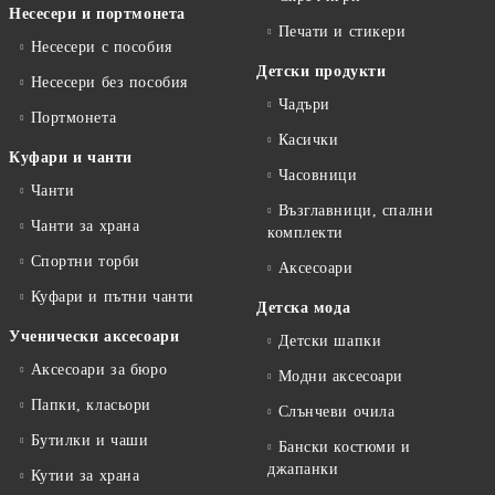
Несесери и портмонета
Печати и стикери
Несесери с пособия
Детски продукти
Несесери без пособия
Чадъри
Портмонета
Касички
Куфари и чанти
Часовници
Чанти
Възглавници, спални
Чанти за храна
комплекти
Спортни торби
Аксесоари
Куфари и пътни чанти
Детска мода
Ученически аксесоари
Детски шапки
Аксесоари за бюро
Модни аксесоари
Папки, класьори
Слънчеви очила
Бутилки и чаши
Бански костюми и
джапанки
Кутии за храна