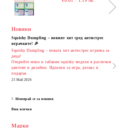
€0.61
1.19 лв.
Новини
Squishy Dumpling – новият хит сред антистрес
Нови
играчките! 🎉
Книж
Squishy Dumpling – новата хит антистрес играчка за
Онла
деца!
разш
Открийте меки и забавни squishy модели в различни
предл
цветове и дизайни. Идеални за игра, релакс и
откр
подарък.
аксе
които
25 Май 2026
за е
13 Ма
Абонирай се за новини
Виж всички
Марки