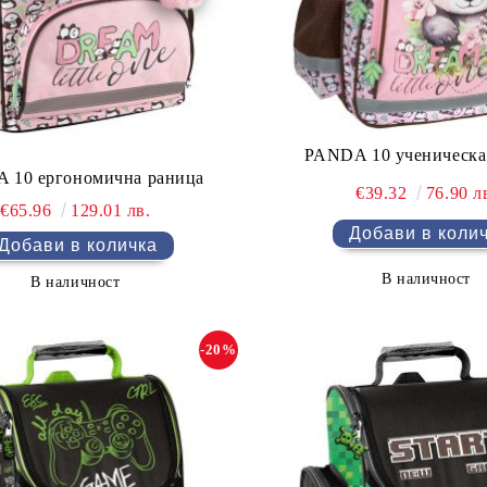
PANDA 10 ученическа
 10 ергономична раница
€39.32
76.90 л
€65.96
129.01 лв.
В наличност
В наличност
-20%