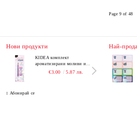
Page 9 of 48
Нови продукти
Най-прод
KIDEA комплект
KIDE
ароматизирани моливи и
аром
гуми Котешки лапи
гуми
€3.00
5.87 лв.
Абонирай се