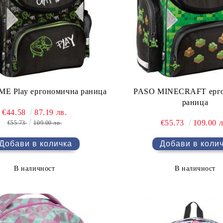
PASO MINECRAFT ерг
E Play ергономична раница
раница
€44.58
87.19 лв.
€55.73
109.00 л
€55.73
109.00 лв.
В наличност
В наличност