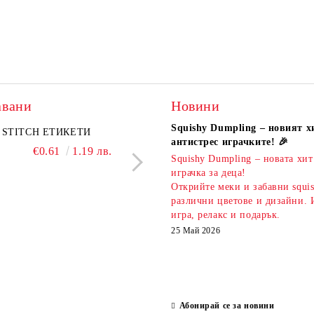
авани
Новини
Squishy Dumpling – новият х
A комплект
STITCH ЕТИКЕТИ
KIDEA комплект 5 бр.
PIXELS МОЛИВ С Г
антистрес играчките! 🎉
атизирани моливи и
ароматни гуми Bubble Tea
€0.61
1.19 лв.
€0.51
1.00 л
Squishy Dumpling – новата хит
 Капибара
€3.00
5.87 лв.
€2.20
4.30 лв.
играчка за деца!
Открийте меки и забавни squi
различни цветове и дизайни. 
игра, релакс и подарък.
25 Май 2026
Абонирай се за новини