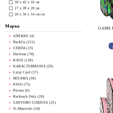
30 х 42 х 16
см
27 х 39 х 20
см
26 х 34 х 14 см
см
Марка
GAME D
ANEKKE (4)
BackUp (221)
CERDA (13)
Derform (78)
KAOS (120)
KARACTERMANIA (20)
Lizzy Card (57)
MITAMA (38)
PASO (75)
Perona (6)
Rucksack Only (20)
SANTORO GORJUSS (25)
St.Majewski (34)