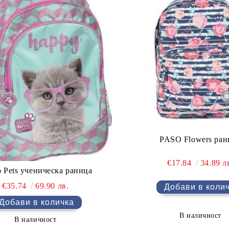
PASO Flowers ран
€17.84
34.89 л
o Pets ученическа раница
€35.74
69.90 лв.
В наличност
В наличност