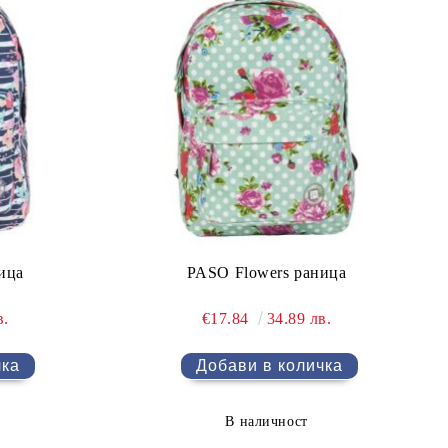
ица
PASO Flowers раница
в.
€17.84
34.89 лв.
В наличност