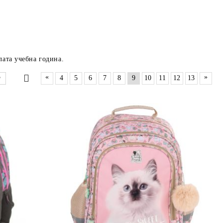
лата учебна година.
«
»
4
5
6
7
8
9
10
11
12
13