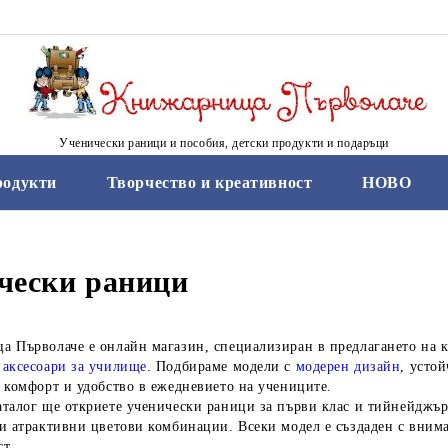
Ученически раници и пособия, детски продукти и подаръци
родукти
Творчество и креативност
НОВО
чески раници
а Първолаче е онлайн магазин, специализиран в предлагането на 
и
аксесоари за училище
. Подбираме модели с
модерен дизайн
, усто
 комфорт и удобство в ежедневието на учениците.
талог ще откриете ученически раници за първи клас и тийнейджър
и атрактивни цветови комбинации. Всеки модел е създаден с внима
т.