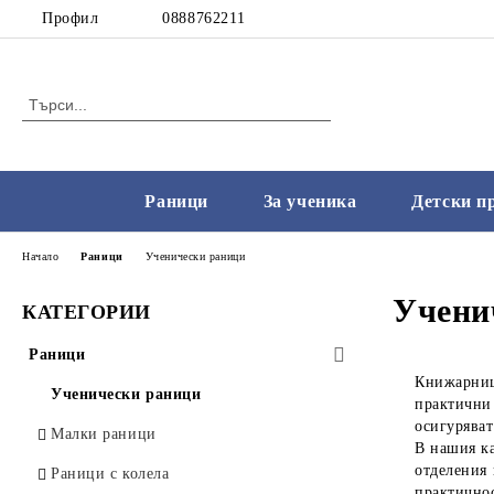
Профил
0888762211
Раници
За ученика
Детски п
Начало
Раници
Ученически раници
Учени
КАТЕГОРИИ
Раници
Книжарниц
Ученически раници
практичн
осигуряват
Малки раници
В нашия ка
отделения 
Раници с колела
практичнос