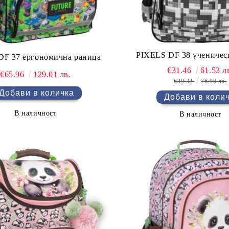
PIXELS DF 38 ученичес
F 37 ергономична раница
€31.46
61.53 л
€65.96
129.01 лв.
€39.32
76.90 лв.
В наличност
В наличност