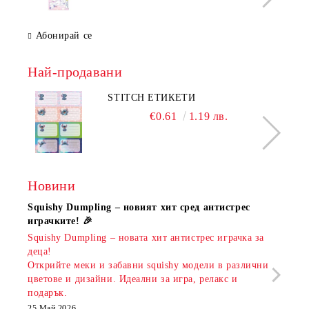
Абонирай се
Най-продавани
STITCH ЕТИКЕТИ
€0.61
1.19 лв.
Новини
Squishy Dumpling – новият хит сред антистрес
Нови
играчките! 🎉
Книж
Squishy Dumpling – новата хит антистрес играчка за
Онла
деца!
разш
Открийте меки и забавни squishy модели в различни
предл
цветове и дизайни. Идеални за игра, релакс и
откр
подарък.
аксе
които
25 Май 2026