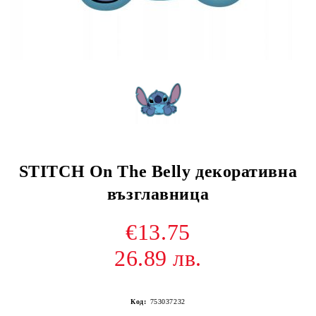
STITCH On The Belly декоративна
възглавница
€13.75
26.89 лв.
Код:
753037232