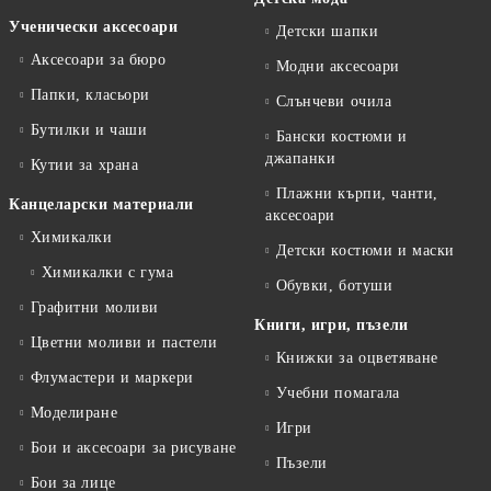
Ученически аксесоари
Детски шапки
Аксесоари за бюро
Модни аксесоари
Папки, класьори
Слънчеви очила
Бутилки и чаши
Бански костюми и
джапанки
Кутии за храна
Плажни кърпи, чанти,
Канцеларски материали
аксесоари
Химикалки
Детски костюми и маски
Химикалки с гума
Обувки, ботуши
Графитни моливи
Книги, игри, пъзели
Цветни моливи и пастели
Книжки за оцветяване
Флумастери и маркери
Учебни помагала
Моделиране
Игри
Бои и аксесоари за рисуване
Пъзели
Бои за лице