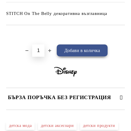
STITCH On The Belly декоративна възглавница
Добави в желани
БЪРЗА ПОРЪЧКА БЕЗ РЕГИСТРАЦИЯ
САМО ПОПЪЛНЕТЕ 4 ПОЛЕТА
детска мода
детски аксесоари
детски продукти