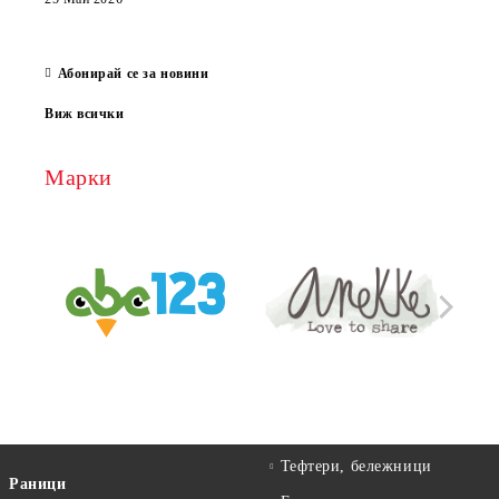
за е
13 Ма
Абонирай се за новини
Виж всички
Марки
Тефтери, бележници
Раници