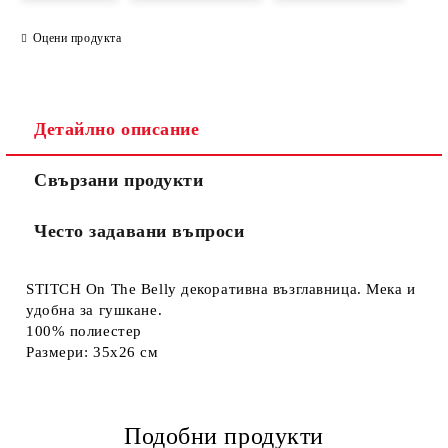
Оцени продукта
Съгласен съм с
Политиката за лични данни
Детайлно описание
Ние ще се свържем с вас в рамките на работния ден.
Свързани продукти
Често задавани въпроси
STITCH On The Belly декоративна възглавница. Мека и
удобна за гушкане.
100% полиестер
Размери: 35х26 см
Подобни продукти