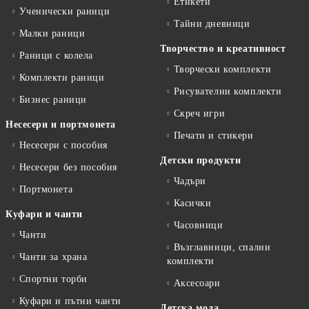
Етикети
Ученически раници
Тайни дневници
Малки раници
Творчество и креативност
Раници с колела
Творчески комплекти
Комплекти раници
Рисувателни комплекти
Бизнес раници
Скреч игри
Несесери и портмонета
Печати и стикери
Несесери с пособия
Детски продукти
Несесери без пособия
Чадъри
Портмонета
Касички
Куфари и чанти
Часовници
Чанти
Възглавници, спални
Чанти за храна
комплекти
Спортни торби
Аксесоари
Куфари и пътни чанти
Детска мода