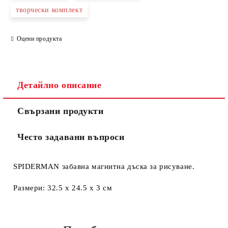
творчески комплект
Оцени продукта
Съгласен съм с
Политиката за лични данни
Ние ще се свържем с вас в рамките на работния ден.
Детайлно описание
Свързани продукти
Често задавани въпроси
SPIDERMAN забавна магнитна дъска за рисуване.
Размери: 32.5 х 24.5 х 3 см