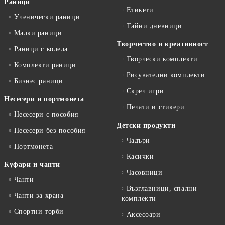
Раници
Етикети
Ученически раници
Тайни дневници
Малки раници
Творчество и креативност
Раници с колела
Творчески комплекти
Комплекти раници
Рисувателни комплекти
Бизнес раници
Скреч игри
Несесери и портмонета
Печати и стикери
Несесери с пособия
Детски продукти
Несесери без пособия
Чадъри
Портмонета
Касички
Куфари и чанти
Часовници
Чанти
Възглавници, спални
Чанти за храна
комплекти
Спортни торби
Аксесоари