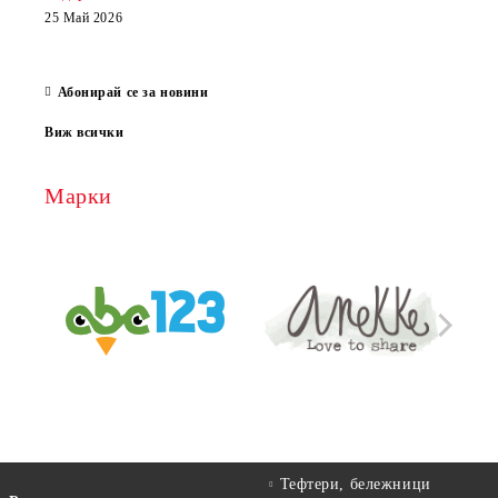
които
25 Май 2026
за е
13 Ма
Абонирай се за новини
Виж всички
Марки
Тефтери, бележници