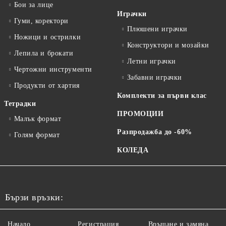
Бои за лице
Играчки
Гуми, коректори
Плюшени играчки
Ножици и острилки
Конструктори и мозайки
Лепила и брокати
Летни играчки
Чертожни инструменти
Забавни играчки
Продукти от хартия
Комплекти за първи клас
Тетрадки
ПРОМОЦИИ
Малък формат
Разпродажба до -60%
Голям формат
КОЛЕДА
Бързи връзки:
Начало
Регистрация
Връщане и замяна