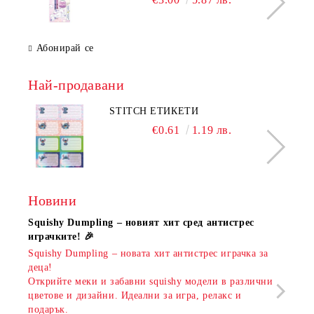
Абонирай се
Най-продавани
STITCH ЕТИКЕТИ
€0.61
1.19 лв.
Новини
Squishy Dumpling – новият хит сред антистрес
Нови
играчките! 🎉
Книж
Squishy Dumpling – новата хит антистрес играчка за
Онла
деца!
разш
Открийте меки и забавни squishy модели в различни
предл
цветове и дизайни. Идеални за игра, релакс и
откр
подарък.
аксе