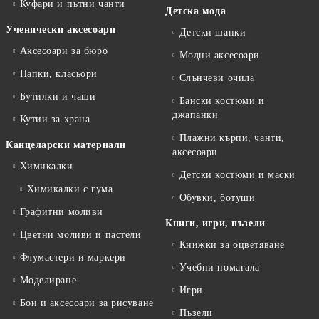
Куфари и пътни чанти
Детска мода
Ученически аксесоари
Детски шапки
Аксесоари за бюро
Модни аксесоари
Папки, класьори
Слънчеви очила
Бутилки и чаши
Бански костюми и
джапанки
Кутии за храна
Плажни кърпи, чанти,
Канцеларски материали
аксесоари
Химикалки
Детски костюми и маски
Химикалки с гума
Обувки, ботуши
Графитни моливи
Книги, игри, пъзели
Цветни моливи и пастели
Книжки за оцветяване
Флумастери и маркери
Учебни помагала
Моделиране
Игри
Бои и аксесоари за рисуване
Пъзели