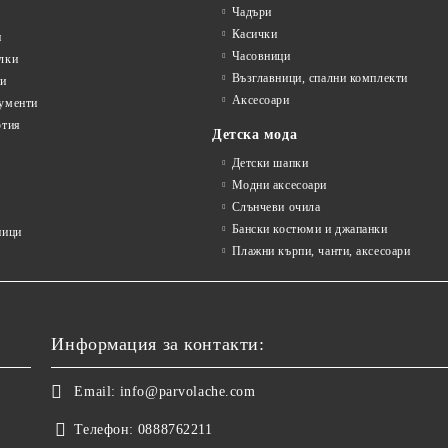
Чадъри
Касички
и
Часовници
лки
Възглавници, спални комплекти
ти
Аксесоари
ументи
ртия
Детска мода
Детски шапки
Модни аксесоари
Слънчеви очила
Бански костюми и джапанки
ници
Плажни кърпи, чанти, аксесоари
Информация за контакти:
Email:
info@parvolache.com
Телефон:
0888762211