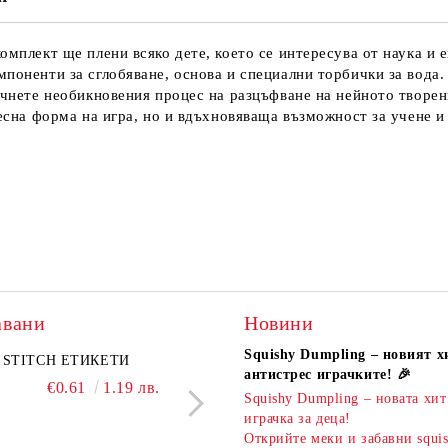
мплект ще плени всяко дете, което се интересува от наука и е
поненти за сглобяване, основа и специални торбички за вода.
очнете необикновения процес на разцъфване на нейното творен
десна форма на игра, но и вдъхновяваща възможност за учене 
авани
Новини
Squishy Dumpling – новият х
A комплект
STITCH ЕТИКЕТИ
KIDEA комплект 5 бр.
PIXELS МОЛИВ С Г
антистрес играчките! 🎉
атизирани моливи и
ароматни гуми Bubble Tea
€0.61
1.19 лв.
€0.51
1.00 л
Squishy Dumpling – новата хит
 Капибара
€3.00
5.87 лв.
€2.20
4.30 лв.
играчка за деца!
Открийте меки и забавни squi