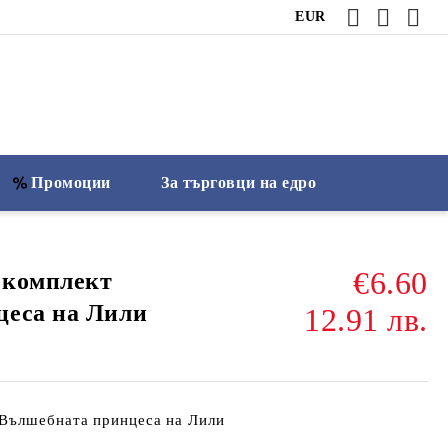
EUR
Промоции
За търговци на едро
€6.60
 комплект
цеса на Лили
12.91 лв.
Вълшебната принцеса на Лили