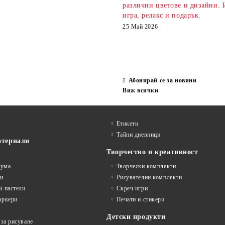
различни цветове и дизайни. 
игра, релакс и подарък.
25 Май 2026
Абонирай се за новини
Виж всички
Етикети
Тайни дневници
атериали
Творчество и креативност
гума
Творчески комплекти
ви
Рисувателни комплекти
и пастели
Скреч игри
аркери
Печати и стикери
Детски продукти
 за рисуване