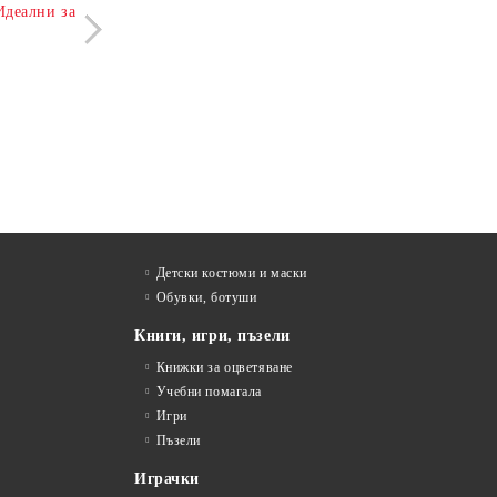
Идеални за
каталога вече могат да се открият
19 Фев 2
разнообразни
играчки, ученически
аксесоари, креативни комплекти и
подаръци за деца
, които са идеални както
за специални поводи, така и за ежедневни
изненади.
13 Мар 2026
Детски костюми и маски
Обувки, ботуши
Книги, игри, пъзели
Книжки за оцветяване
Учебни помагала
Игри
Пъзели
Играчки