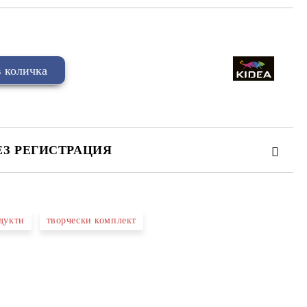
ЕЗ РЕГИСТРАЦИЯ
дукти
творчески комплект
та за лични данни
те на работния ден.