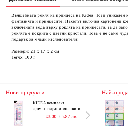
Вълшебната рокля на принцеса на Kidea. Този уникален ко
фантазията и принцесите. Пакетът включва картонени ком
включената вода върху роклята на принцесата, за да зап
роклята е покрита с цветни кристали. Това е не само чу
подарък за млади изследователи!
Размери: 21 x 17 x 2 см
Тегло: 100 г
Нови продукти
Най-прод
KIDEA комплект
KIDE
ароматизирани моливи и
аром
гуми Котешки лапи
гуми
€3.00
5.87 лв.