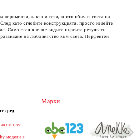
ксперименти, както и тези, които обичат света на
 След като сглобите конструкцията, просто излейте
ие. Само след час ще видите първите резултати –
и развиване на любопитство към света. Перфектен
Марки
ит сред
Нови детски подаръци и ученически
Нови у
УМА HB
KIDEA комплект 4 бр. гуми-
STITCH ТЕТРАДКА А5,
KID
аксесоари в Книжарница Първолаче
Книжар
книга
ОФСЕТ, 40Л. – РЕДОВЕ
гум
в.
 антистрес
Онлайн магазинът на
Книжарница
Ергоно
€1.20
€0.92
2.35 лв.
1.80 лв.
Първолаче
разширява своя асортимент с
ученич
shy модели в
нови и интересни предложения за деца. В
качеств