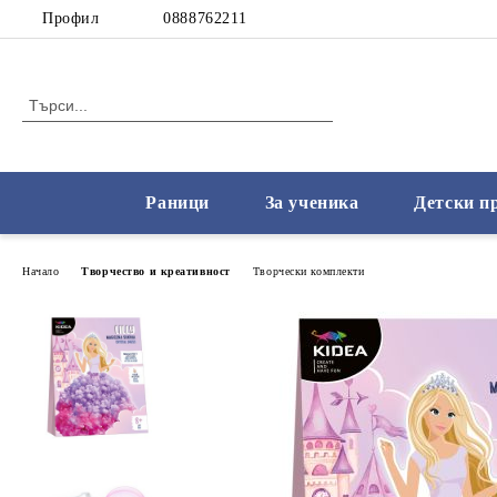
Профил
0888762211
Раници
За ученика
Детски п
Начало
Творчество и креативност
Творчески комплекти