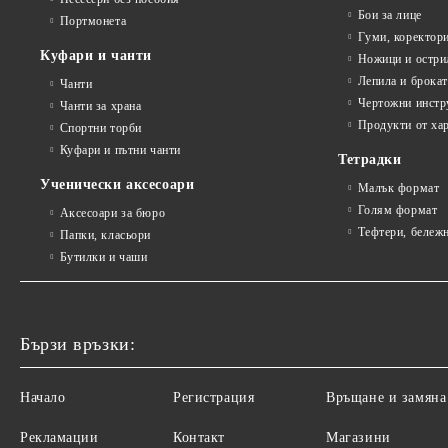
Бои за лице
Портмонета
Гуми, коректор
Куфари и чанти
Ножици и остри
Лепила и брока
Чанти
Чертожни инстр
Чанти за храна
Продукти от ха
Спортни торби
Куфари и пътни чанти
Тетрадки
Ученически аксесоари
Малък формат
Голям формат
Аксесоари за бюро
Тефтери, бележ
Папки, класьори
Бутилки и чаши
Бързи връзки:
Начало
Регистрация
Връщане и замяна
Рекламации
Контакт
Магазини