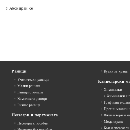
Абонирай се
Раници
Кутии за храна
Ученически раници
Канцеларски м
Малки раници
Химикалки
Раници с колела
Химикалки с 
Комплекти раници
Графитни моли
Бизнес раници
Цветни моливи 
Несесери и портмонета
Флумастери и м
Моделиране
Несесери с пособия
Бои и аксесоари
Несесери без пособия