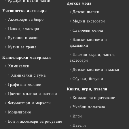
Куфари и пътни чанти
Детска мода
Ученически аксесоари
Детски шапки
Аксесоари за бюро
Модни аксесоари
Папки, класьори
Слънчеви очила
Бутилки и чаши
Бански костюми и
джапанки
Кутии за храна
Плажни кърпи, чанти,
Канцеларски материали
аксесоари
Химикалки
Детски костюми и маски
Химикалки с гума
Обувки, ботуши
Графитни моливи
Книги, игри, пъзели
Цветни моливи и пастели
Книжки за оцветяване
Флумастери и маркери
Учебни помагала
Моделиране
Игри
Бои и аксесоари за рисуване
Пъзели