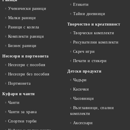
Етикети
Ученически раници
Тайни дневници
Малки раници
Творчество и креативност
Раници с колела
Творчески комплекти
Комплекти раници
Рисувателни комплекти
Бизнес раници
Скреч игри
Несесери и портмонета
Печати и стикери
Несесери с пособия
Детски продукти
Несесери без пособия
Чадъри
Портмонета
Касички
Куфари и чанти
Часовници
Чанти
Възглавници, спални
Чанти за храна
комплекти
Спортни торби
Аксесоари