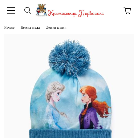
Начало
Детска мода
Детски шапки