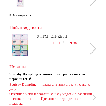
Абонирай се
Най-продавани
STITCH ЕТИКЕТИ
€0.61
1.19 лв.
Новини
Squishy Dumpling – новият хит сред антистрес
Нови
играчките! 🎉
Книж
Squishy Dumpling – новата хит антистрес играчка за
Онла
деца!
разш
Открийте меки и забавни squishy модели в различни
предл
цветове и дизайни. Идеални за игра, релакс и
откр
подарък.
аксе