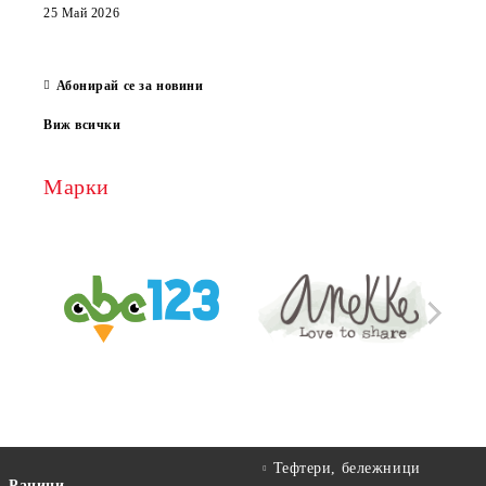
които
25 Май 2026
за е
13 Ма
Абонирай се за новини
Виж всички
Марки
Тефтери, бележници
Раници