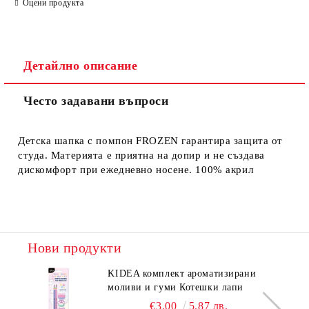
Оцени продукта
Съгласен съм с
Политиката за лични данни
Детайлно описание
Ние ще се свържем с вас в рамките на работния ден.
Често задавани въпроси
Детска шапка с помпон FROZEN гарантира защита от
студа. Материята е приятна на допир и не създава
дискомфорт при ежедневно носене. 100% акрил
Нови продукти
KIDEA комплект ароматизирани
моливи и гуми Котешки лапи
€3.00
5.87 лв.