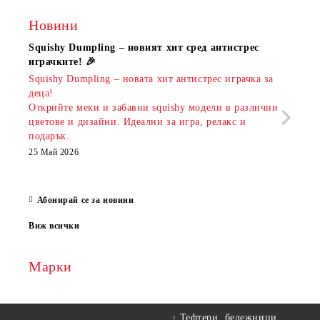
Новини
Squishy Dumpling – новият хит сред антистрес
Нови
играчките! 🎉
Книж
Squishy Dumpling – новата хит антистрес играчка за
Онла
деца!
разш
Открийте меки и забавни squishy модели в различни
предл
цветове и дизайни. Идеални за игра, релакс и
откр
подарък.
аксе
които
25 Май 2026
за е
13 Ма
Абонирай се за новини
Виж всички
Марки
Тефтери, бележници