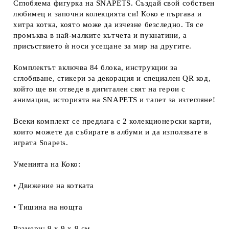
Сглобяема фигурка на SNAPETS. Създай свой собствен
любимец и започни колекцията си! Коко е пъргава и
хитра котка, която може да изчезне безследно. Тя се
промъква в най-малките кътчета и пукнатини, а
присъствието ѝ носи усещане за мир на другите.
Комплектът включва 84 блока, инструкции за
сглобяване, стикери за декорация и специален QR код,
който ще ви отведе в дигитален свят на герои с
анимации, историята на SNAPETS и тапет за изтегляне!
Всеки комплект се предлага с 2 колекционерски карти,
които можете да събирате в албуми и да използвате в
играта Snapets.
Уменията на Коко:
• Движение на котката
• Тишина на нощта
Размери: 9 x 9 x 9 см