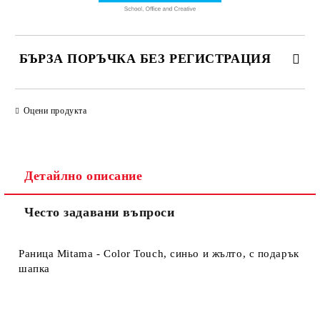
БЪРЗА ПОРЪЧКА БЕЗ РЕГИСТРАЦИЯ
САМО ПОПЪЛНЕТЕ 4 ПОЛЕТА
Оцени продукта
Детайлно описание
Често задавани въпроси
Съгласен съм с
Политиката за лични данни
Ние ще се свържем с вас в рамките на работния ден.
Раница Mitama - Color Touch, синьо и жълто, с подарък
шапка