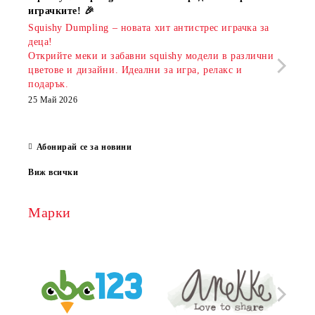
играчките! 🎉
Книж
Squishy Dumpling – новата хит антистрес играчка за
Онла
деца!
разш
Открийте меки и забавни squishy модели в различни
предл
цветове и дизайни. Идеални за игра, релакс и
откр
подарък.
аксе
които
25 Май 2026
за е
13 Ма
Абонирай се за новини
Виж всички
Марки