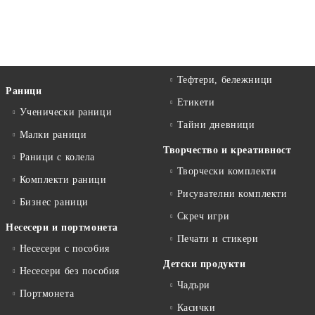
Тефтери, бележници
Раници
Етикети
Ученически раници
Тайни дневници
Малки раници
Творчество и креативност
Раници с колела
Творчески комплекти
Комплекти раници
Рисувателни комплекти
Бизнес раници
Скреч игри
Несесери и портмонета
Печати и стикери
Несесери с пособия
Детски продукти
Несесери без пособия
Чадъри
Портмонета
Касички