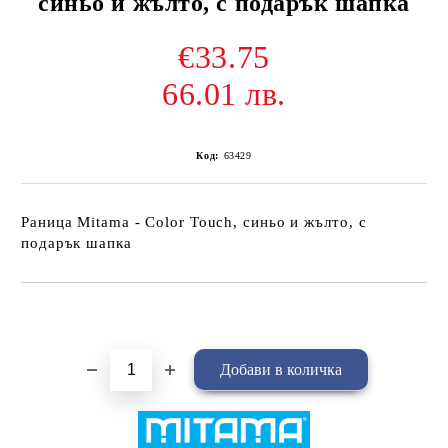
синьо и жълто, с подарък шапка
€33.75
66.01 лв.
Код:
63429
Раница Mitama - Color Touch, синьо и жълто, с
подарък шапка
Добави в желани