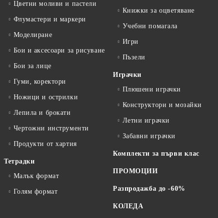
Цветни моливи и пастели
Книжки за оцветяване
Флумастери и маркери
Учебни помагала
Моделиране
Игри
Бои и аксесоари за рисуване
Пъзели
Бои за лице
Играчки
Гуми, коректори
Плюшени играчки
Ножици и острилки
Конструктори и мозайки
Лепила и брокати
Летни играчки
Чертожни инструменти
Забавни играчки
Продукти от хартия
Комплекти за първи клас
Тетрадки
ПРОМОЦИИ
Малък формат
Разпродажба до -60%
Голям формат
КОЛЕДА