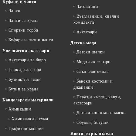
Куфари и чанти
Часовници
Чанти
Възглавници, спални
Чанти за храна
комплекти
Спортни торби
Аксесоари
Куфари и пътни чанти
Детска мода
Ученически аксесоари
Детски шапки
Аксесоари за бюро
Модни аксесоари
Папки, класьори
Слънчеви очила
Бутилки и чаши
Бански костюми и
джапанки
Кутии за храна
Плажни кърпи, чанти,
Канцеларски материали
аксесоари
Химикалки
Детски костюми и маски
Химикалки с гума
Обувки, ботуши
Графитни моливи
Книги, игри, пъзели