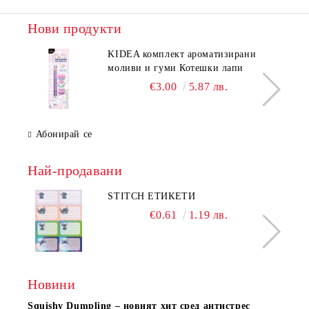
Нови продукти
KIDEA комплект ароматизирани
моливи и гуми Котешки лапи
€3.00
5.87 лв.
Абонирай се
Най-продавани
STITCH ЕТИКЕТИ
€0.61
1.19 лв.
Новини
Squishy Dumpling – новият хит сред антистрес
Нови