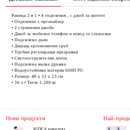
Раница 2 в 1 • 4 отделения , с джоб за лаптоп
• Отделение с органайзер
• 2 странични джоба
• Джоб за мобилен телефон и извод за слушалки
• Подсилено дъно
• Дишащ ергономичен гръб
• Удобни регулиращи презрамки
• Светлоотразителни ленти
• Подсилена малка дръжка
• Водоустойчива материя 600D PU
• Размер: 48 х 33 х 23 см
• 36 л • Тегло 1.200 кг
Нови продукти
Най-прод
KIDEA комплект
KIDE