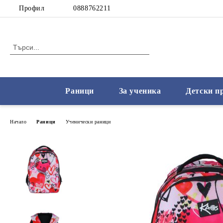
Профил
0888762211
Раници
За ученика
Детски п
Начало
Раници
Ученически раници