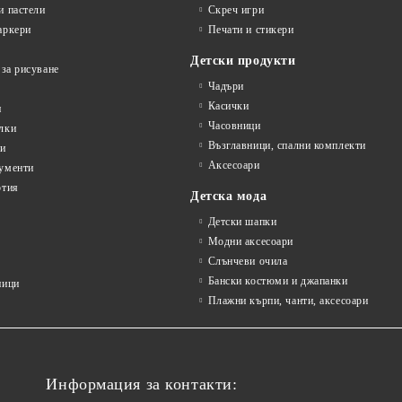
и пастели
Скреч игри
аркери
Печати и стикери
Детски продукти
 за рисуване
Чадъри
Касички
и
Часовници
лки
Възглавници, спални комплекти
ти
Аксесоари
ументи
ртия
Детска мода
Детски шапки
Модни аксесоари
Слънчеви очила
Бански костюми и джапанки
ници
Плажни кърпи, чанти, аксесоари
Информация за контакти: