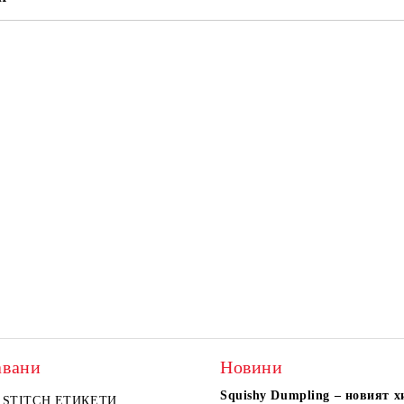
авани
Новини
Squishy Dumpling – новият х
A комплект
STITCH ЕТИКЕТИ
KIDEA комплект 5 бр.
PIXELS МОЛИВ С Г