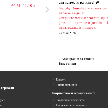
антистрес играчките! 🎉
атизирани моливи и
ароматни гуми Bubble Tea
€0.61
1.19 лв.
€0.51
1.00 л
Squishy Dumpling – новата хит
 Капибара
€3.00
5.87 лв.
€2.20
4.30 лв.
играчка за деца!
Открийте меки и забавни squi
различни цветове и дизайни. 
игра, релакс и подарък.
25 Май 2026
Абонирай се за новини
Виж всички
Етикети
Тайни дневници
атериали
Творчество и креативност
гума
Творчески комплекти
ви
Рисувателни комплекти