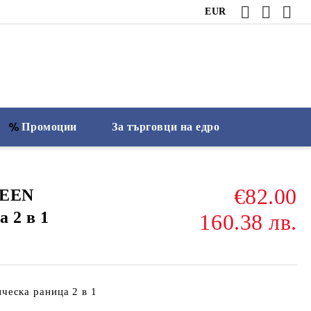
EUR
Промоции
За търговци на едро
€82.00
UEEN
 2 в 1
160.38 лв.
еска раница 2 в 1