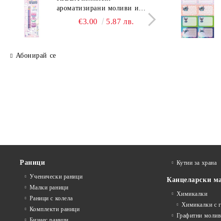
ароматизирани моливи и
аром
гуми Котешки лапи
гуми
€3.00
5.87 лв.
Абонирай се
Раници
Кутии за храна
Ученически раници
Канцеларски м
Малки раници
Химикалки
Раници с колела
Химикалки с 
Комплекти раници
Графитни моли
Бизнес раници