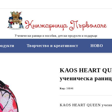
Ученически раници и пособия, детски продукти и подаръци
родукти
Творчество и креативност
НОВО
KAOS HEART Q
ученическа раница
Код:
56846
KAOS HEART QUEEN ученич