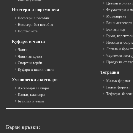
Цветни моливи 
Несесери и портмонета
Флумастери и м
Моделиране
Несесери с пособия
Бои и аксесоари
Несесери без пособия
Бои за лице
Портмонета
Гуми, коректор
Куфари и чанти
Ножици и остри
Лепила и брока
Чанти
Чертожни инстр
Чанти за храна
Продукти от ха
Спортни торби
Куфари и пътни чанти
Тетрадки
Ученически аксесоари
Малък формат
Голям формат
Аксесоари за бюро
Тефтери, бележ
Папки, класьори
Бутилки и чаши
Бързи връзки: