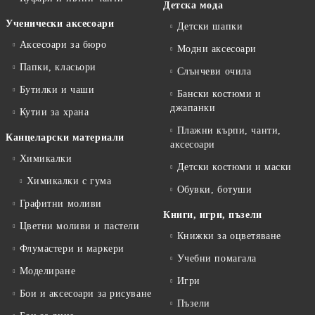
Детска мода
Ученически аксесоари
Детски шапки
Аксесоари за бюро
Модни аксесоари
Папки, класьори
Слънчеви очила
Бутилки и чаши
Бански костюми и
джапанки
Кутии за храна
Плажни кърпи, чанти,
Канцеларски материали
аксесоари
Химикалки
Детски костюми и маски
Химикалки с гума
Обувки, ботуши
Графитни моливи
Книги, игри, пъзели
Цветни моливи и пастели
Книжки за оцветяване
Флумастери и маркери
Учебни помагала
Моделиране
Игри
Бои и аксесоари за рисуване
Пъзели