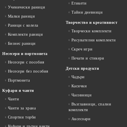
Етикети
Ученически раници
Тайни дневници
Малки раници
Творчество и креативност
Раници с колела
Творчески комплекти
Комплекти раници
Рисувателни комплекти
Бизнес раници
Скреч игри
Несесери и портмонета
Печати и стикери
Несесери с пособия
Детски продукти
Несесери без пособия
Чадъри
Портмонета
Касички
Куфари и чанти
Часовници
Чанти
Възглавници, спални
Чанти за храна
комплекти
Спортни торби
Аксесоари
Куфари и пътни чанти