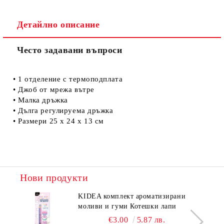
Детайлно описание
Често задавани въпроси
Съгласен съм с
Политиката за лични данни
Ние ще се свържем с вас в рамките на работния ден.
• 1 отделение с термоподплата
• Джоб от мрежа вътре
• Малка дръжка
• Дълга регулируема дръжка
• Размери 25 х 24 х 13 см
Нови продукти
KIDEA комплект ароматизирани
моливи и гуми Котешки лапи
€3.00
5.87 лв.