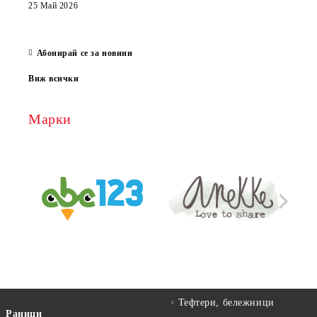
които
25 Май 2026
за е
13 Ма
Абонирай се за новини
Виж всички
Марки
Тефтери, бележници
Раници