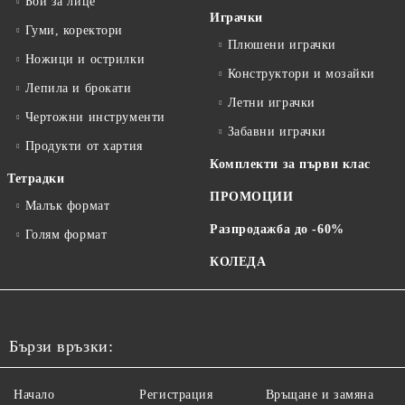
Бои за лице
Играчки
Гуми, коректори
Плюшени играчки
Ножици и острилки
Конструктори и мозайки
Лепила и брокати
Летни играчки
Чертожни инструменти
Забавни играчки
Продукти от хартия
Комплекти за първи клас
Тетрадки
ПРОМОЦИИ
Малък формат
Разпродажба до -60%
Голям формат
КОЛЕДА
Бързи връзки:
Начало
Регистрация
Връщане и замяна