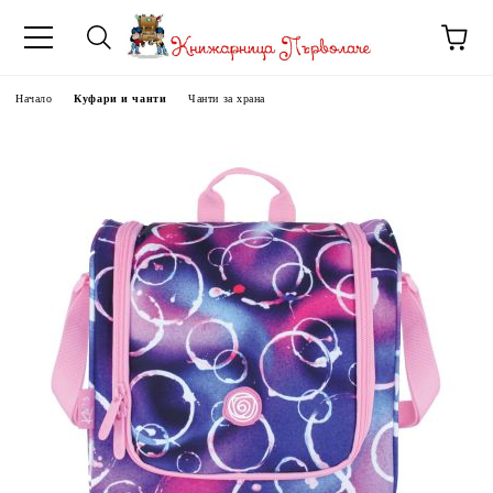
Начало
Куфари и чанти
Чанти за храна