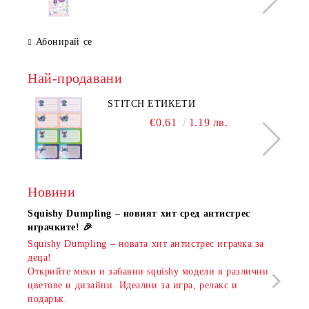
Абонирай се
Най-продавани
STITCH ЕТИКЕТИ
€0.61
1.19 лв.
Новини
Squishy Dumpling – новият хит сред антистрес
Нови
играчките! 🎉
Книж
Squishy Dumpling – новата хит антистрес играчка за
Онла
деца!
разш
Открийте меки и забавни squishy модели в различни
предл
цветове и дизайни. Идеални за игра, релакс и
откр
подарък.
аксе