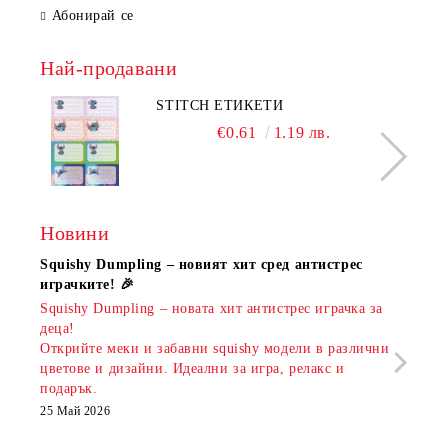
Абонирай се
Най-продавани
STITCH ЕТИКЕТИ
€0.61
1.19 лв.
Новини
Squishy Dumpling – новият хит сред антистрес
Нови
играчките! 🎉
Книж
Squishy Dumpling – новата хит антистрес играчка за
Онла
деца!
разш
Открийте меки и забавни squishy модели в различни
предл
цветове и дизайни. Идеални за игра, релакс и
откр
подарък.
аксе
които
25 Май 2026
за е