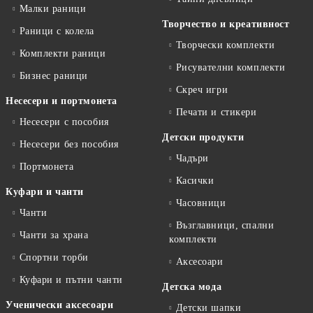
Малки раници
Творчество и креативност
Раници с колела
Творчески комплекти
Комплекти раници
Рисувателни комплекти
Бизнес раници
Скреч игри
Несесери и портмонета
Печати и стикери
Несесери с пособия
Детски продукти
Несесери без пособия
Чадъри
Портмонета
Касички
Куфари и чанти
Часовници
Чанти
Възглавници, спални
Чанти за храна
комплекти
Спортни торби
Аксесоари
Куфари и пътни чанти
Детска мода
Ученически аксесоари
Детски шапки