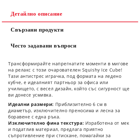
Ние ще се свържем с вас в рамките на работния ден.
Детайлно описание
Свързани продукти
Често задавани въпроси
Трансформирайте напрегнатите моменти в мигове
на релакс с този очарователен
Squishy Ice Cube
!
Тази антистрес играчка, под формата на ледено
кубче, е идеалният партньор за офиса или
училището, с весел дизайн, който със сигурност ще
ви донесе усмивка.
Идеални размери:
Приблизително
6 см
в
диаметър, изключително преносима и лесна за
боравене с една ръка.
Изключително фина текстура:
Изработена от мек
и податлив материал, предлага приятно
съпротивление при стискане, помагайки за