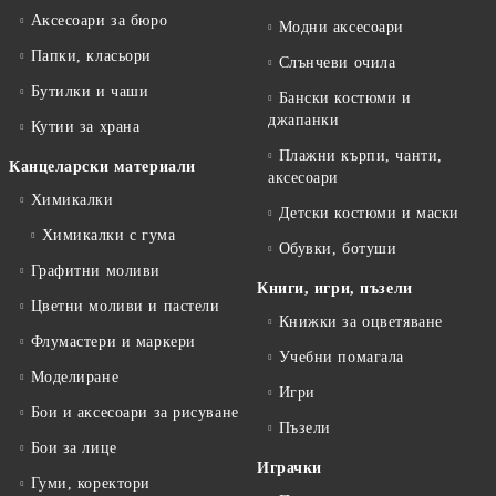
Аксесоари за бюро
Модни аксесоари
Папки, класьори
Слънчеви очила
Бутилки и чаши
Бански костюми и
джапанки
Кутии за храна
Плажни кърпи, чанти,
Канцеларски материали
аксесоари
Химикалки
Детски костюми и маски
Химикалки с гума
Обувки, ботуши
Графитни моливи
Книги, игри, пъзели
Цветни моливи и пастели
Книжки за оцветяване
Флумастери и маркери
Учебни помагала
Моделиране
Игри
Бои и аксесоари за рисуване
Пъзели
Бои за лице
Играчки
Гуми, коректори