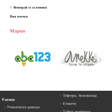
13 Ма
Абонирай се за новини
Виж всички
Марки
Тефтери, бележници
Раници
Етикети
Ученически раници
Тайни дневници