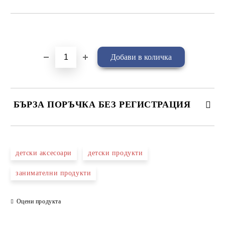
Добави в желани
БЪРЗА ПОРЪЧКА БЕЗ РЕГИСТРАЦИЯ
САМО ПОПЪЛНЕТЕ 4 ПОЛЕТА
детски аксесоари
детски продукти
занимателни продукти
Оцени продукта
Съгласен съм с
Политиката за лични данни