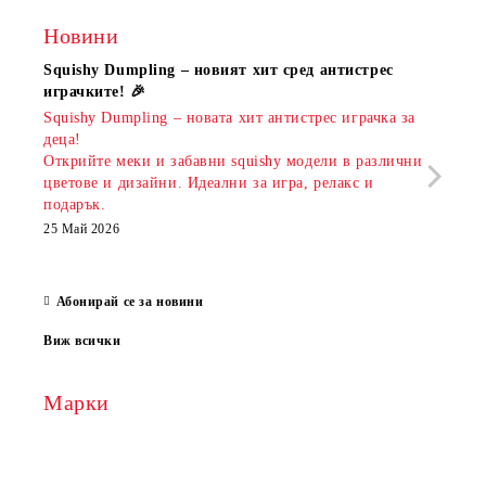
Новини
Squishy Dumpling – новият хит сред антистрес
Нови
играчките! 🎉
Книж
Squishy Dumpling – новата хит антистрес играчка за
Онла
деца!
разш
Открийте меки и забавни squishy модели в различни
предл
цветове и дизайни. Идеални за игра, релакс и
откр
подарък.
аксе
които
25 Май 2026
за е
13 Ма
Абонирай се за новини
Виж всички
Марки