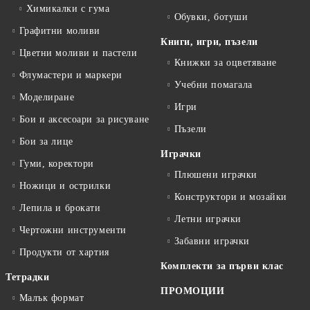
Химикалки с гума
Обувки, ботуши
Графитни моливи
Книги, игри, пъзели
Цветни моливи и пастели
Книжки за оцветяване
Флумастери и маркери
Учебни помагала
Моделиране
Игри
Бои и аксесоари за рисуване
Пъзели
Бои за лице
Играчки
Гуми, коректори
Плюшени играчки
Ножици и острилки
Конструктори и мозайки
Лепила и брокати
Летни играчки
Чертожни инструменти
Забавни играчки
Продукти от хартия
Комплекти за първи клас
Тетрадки
ПРОМОЦИИ
Малък формат