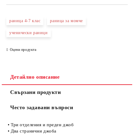
САМО ПОПЪЛНЕТЕ 4 ПОЛЕТА
раница 4-7 клас
раница за момче
ученически раници
Оцени продукта
Съгласен съм с
Политиката за лични данни
Ние ще се свържем с вас в рамките на работния ден.
Детайлно описание
Свързани продукти
Често задавани въпроси
• Три отделения и преден джоб
• Два странични джоба