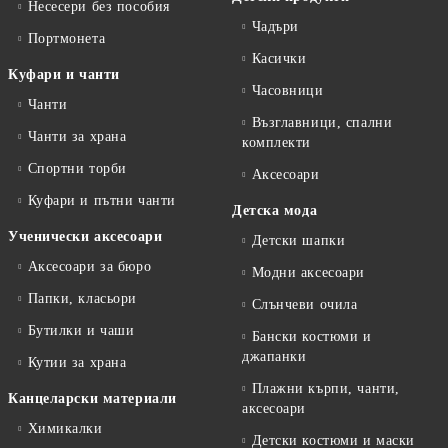
Несесери без пособия
Чадъри
Портмонета
Касички
Куфари и чанти
Часовници
Чанти
Възглавници, спални
Чанти за храна
комплекти
Спортни торби
Аксесоари
Куфари и пътни чанти
Детска мода
Ученически аксесоари
Детски шапки
Аксесоари за бюро
Модни аксесоари
Папки, класьори
Слънчеви очила
Бутилки и чаши
Бански костюми и
джапанки
Кутии за храна
Плажни кърпи, чанти,
Канцеларски материали
аксесоари
Химикалки
Детски костюми и маски