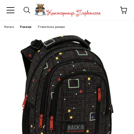
Начало
Раници
Ученически раници