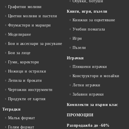
Обувки, ботуши
Графитни моливи
Книги, игри, пъзели
Цветни моливи и пастели
Книжки за оцветяване
Флумастери и маркери
Учебни помагала
Моделиране
Игри
Бои и аксесоари за рисуване
Пъзели
Бои за лице
Играчки
Гуми, коректори
Плюшени играчки
Ножици и острилки
Конструктори и мозайки
Лепила и брокати
Летни играчки
Чертожни инструменти
Забавни играчки
Продукти от хартия
Комплекти за първи клас
Тетрадки
ПРОМОЦИИ
Малък формат
Разпродажба до -60%
Голям формат