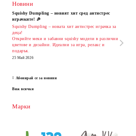
Новини
Squishy Dumpling – новият хит сред антистрес
Нови
играчките! 🎉
Книж
Squishy Dumpling – новата хит антистрес играчка за
Онла
деца!
разш
Открийте меки и забавни squishy модели в различни
предл
цветове и дизайни. Идеални за игра, релакс и
откр
подарък.
аксе
които
25 Май 2026
за е
13 Ма
Абонирай се за новини
Виж всички
Марки