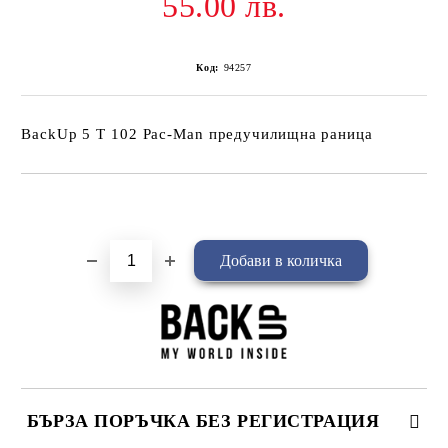
55.00 лв.
Код:
94257
BackUp 5 T 102 Pac-Man предучилищна раница
Добави в желани
БЪРЗА ПОРЪЧКА БЕЗ РЕГИСТРАЦИЯ