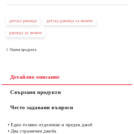
САМО ПОПЪЛНЕТЕ 4 ПОЛЕТА
детска раница
детска раница за момче
раница за момче
Оцени продукта
Съгласен съм с
Политиката за лични данни
Ние ще се свържем с вас в рамките на работния ден.
Детайлно описание
Свързани продукти
Често задавани въпроси
• Едно голямо отделение и преден джоб
• Два странични джоба