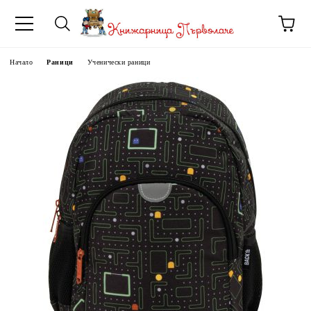
Начало
Раници
Ученически раници