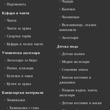
Чадъри
Портмонета
Касички
Куфари и чанти
Часовници
Чанти
Възглавници, спални
Чанти за храна
комплекти
Спортни торби
Аксесоари
Куфари и пътни чанти
Детска мода
Ученически аксесоари
Детски шапки
Аксесоари за бюро
Модни аксесоари
Папки, класьори
Слънчеви очила
Бутилки и чаши
Бански костюми и
джапанки
Кутии за храна
Плажни кърпи, чанти,
Канцеларски материали
аксесоари
Химикалки
Детски костюми и маски
Химикалки с гума