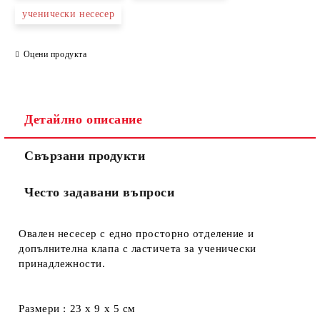
ученически несесер
Оцени продукта
Съгласен съм с
Политиката за лични данни
Ние ще се свържем с вас в рамките на работния ден.
Детайлно описание
Свързани продукти
Често задавани въпроси
Овален несесер с едно просторно отделение и
допълнителна клапа с ластичета за ученически
принадлежности.
Размери : 23 х 9 х 5 см