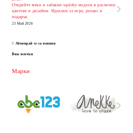
Открийте меки и забавни squishy модели в различни
предл
цветове и дизайни. Идеални за игра, релакс и
откр
подарък.
аксе
които
25 Май 2026
за е
13 Ма
Абонирай се за новини
Виж всички
Марки