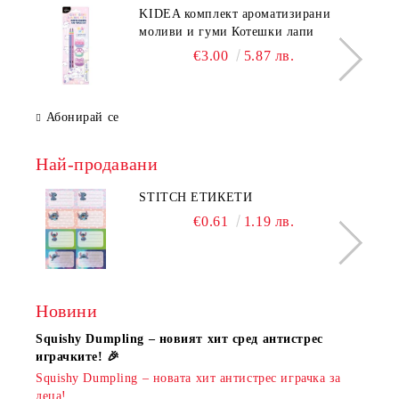
KIDEA комплект ароматизирани
моливи и гуми Котешки лапи
€3.00
5.87 лв.
Абонирай се
Най-продавани
STITCH ЕТИКЕТИ
€0.61
1.19 лв.
Новини
Squishy Dumpling – новият хит сред антистрес
Нови
играчките! 🎉
Книж
Squishy Dumpling – новата хит антистрес играчка за
Онла
деца!
разш