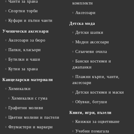
Чанти за храна
комплекти
Спортни торби
Аксесоари
Куфари и пътни чанти
Детска мода
Ученически аксесоари
Детски шапки
Аксесоари за бюро
Модни аксесоари
Папки, класьори
Слънчеви очила
Бутилки и чаши
Бански костюми и
джапанки
Кутии за храна
Плажни кърпи, чанти,
Канцеларски материали
аксесоари
Химикалки
Детски костюми и маски
Химикалки с гума
Обувки, ботуши
Графитни моливи
Книги, игри, пъзели
Цветни моливи и пастели
Книжки за оцветяване
Флумастери и маркери
Учебни помагала