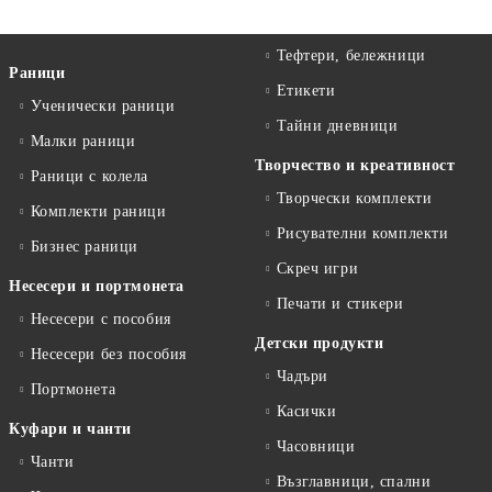
Тефтери, бележници
Раници
Етикети
Ученически раници
Тайни дневници
Малки раници
Творчество и креативност
Раници с колела
Творчески комплекти
Комплекти раници
Рисувателни комплекти
Бизнес раници
Скреч игри
Несесери и портмонета
Печати и стикери
Несесери с пособия
Детски продукти
Несесери без пособия
Чадъри
Портмонета
Касички
Куфари и чанти
Часовници
Чанти
Възглавници, спални