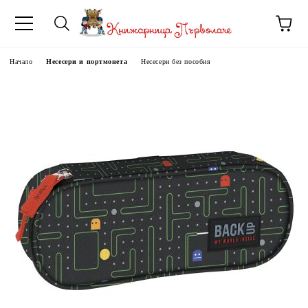
Начало
Несесери и портмонета
Несесери без пособия