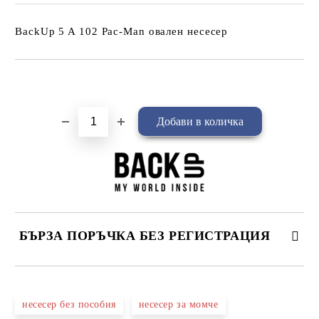
BackUp 5 A 102 Pac-Man овален несесер
Добави в желани
БЪРЗА ПОРЪЧКА БЕЗ РЕГИСТРАЦИЯ
САМО ПОПЪЛНЕТЕ 4 ПОЛЕТА
несесер без пособия
несесер за момче