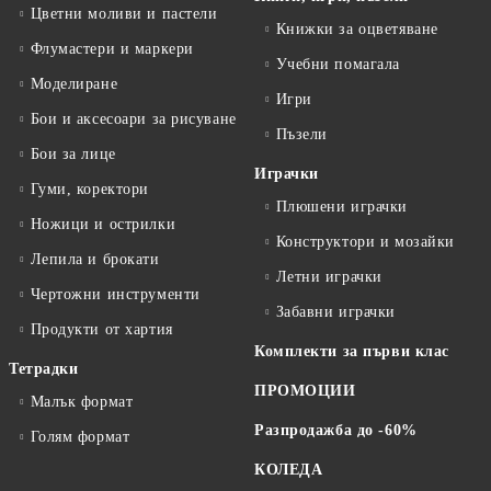
Цветни моливи и пастели
Книжки за оцветяване
Флумастери и маркери
Учебни помагала
Моделиране
Игри
Бои и аксесоари за рисуване
Пъзели
Бои за лице
Играчки
Гуми, коректори
Плюшени играчки
Ножици и острилки
Конструктори и мозайки
Лепила и брокати
Летни играчки
Чертожни инструменти
Забавни играчки
Продукти от хартия
Комплекти за първи клас
Тетрадки
ПРОМОЦИИ
Малък формат
Разпродажба до -60%
Голям формат
КОЛЕДА