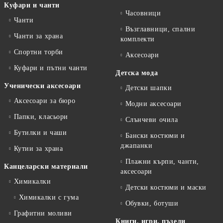
Куфари и чанти
Часовници
Чанти
Възглавници, спални
Чанти за храна
комплекти
Спортни торби
Аксесоари
Куфари и пътни чанти
Детска мода
Ученически аксесоари
Детски шапки
Аксесоари за бюро
Модни аксесоари
Папки, класьори
Слънчеви очила
Бутилки и чаши
Бански костюми и
джапанки
Кутии за храна
Плажни кърпи, чанти,
Канцеларски материали
аксесоари
Химикалки
Детски костюми и маски
Химикалки с гума
Обувки, ботуши
Графитни моливи
Книги, игри, пъзели