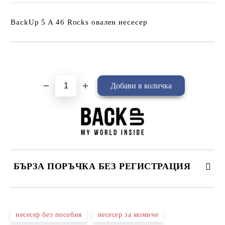
BackUp 5 A 46 Rocks овален несесер
Добави в желани
БЪРЗА ПОРЪЧКА БЕЗ РЕГИСТРАЦИЯ
САМО ПОПЪЛНЕТЕ 4 ПОЛЕТА
несесер без пособия
несесер за момиче