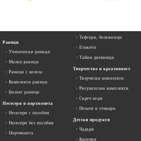
Тефтери, бележници
Раници
Етикети
Ученически раници
Тайни дневници
Малки раници
Творчество и креативност
Раници с колела
Творчески комплекти
Комплекти раници
Рисувателни комплекти
Бизнес раници
Скреч игри
Несесери и портмонета
Печати и стикери
Несесери с пособия
Детски продукти
Несесери без пособия
Чадъри
Портмонета
Касички