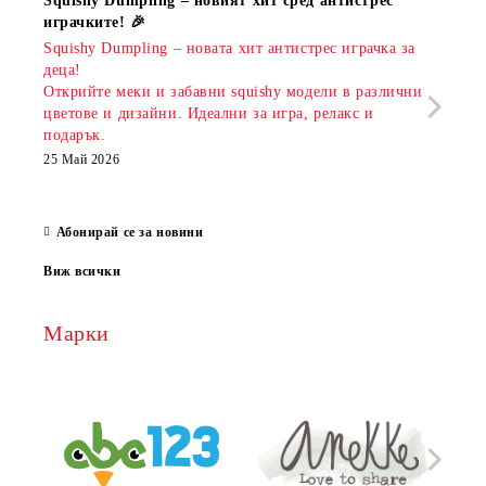
Squishy Dumpling – новият хит сред антистрес
Нови
играчките! 🎉
Книж
Squishy Dumpling – новата хит антистрес играчка за
Онла
деца!
разш
Открийте меки и забавни squishy модели в различни
предл
цветове и дизайни. Идеални за игра, релакс и
откр
подарък.
аксе
които
25 Май 2026
за е
13 Ма
Абонирай се за новини
Виж всички
Марки