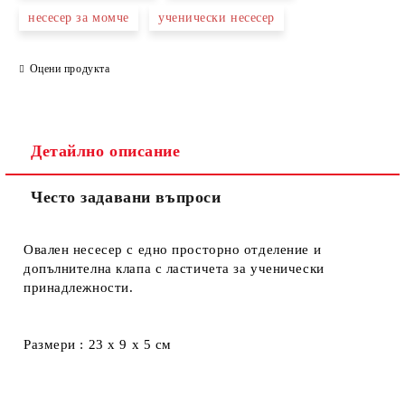
несесер за момче
ученически несесер
Оцени продукта
Съгласен съм с
Политиката за лични данни
Ние ще се свържем с вас в рамките на работния ден.
Детайлно описание
Често задавани въпроси
Овален несесер с едно просторно отделение и
допълнителна клапа с ластичета за ученически
принадлежности.
Размери : 23 х 9 х 5 см