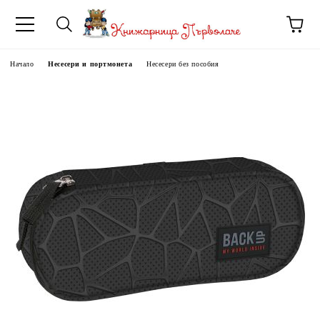
Начало
Несесери и портмонета
Несесери без пособия