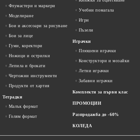
Книжки за оцветяване
Флумастери и маркери
Учебни помагала
Моделиране
Игри
Бои и аксесоари за рисуване
Пъзели
Бои за лице
Играчки
Гуми, коректори
Плюшени играчки
Ножици и острилки
Конструктори и мозайки
Лепила и брокати
Летни играчки
Чертожни инструменти
Забавни играчки
Продукти от хартия
Комплекти за първи клас
Тетрадки
ПРОМОЦИИ
Малък формат
Разпродажба до -60%
Голям формат
КОЛЕДА