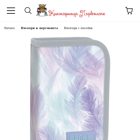
Начало
Несесери и портмонета
Несесери с пособия