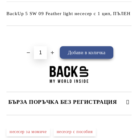
BackUp 5 SW 09 Feather light несесер с 1 цип, ПЪЛЕН
Добави в желани
БЪРЗА ПОРЪЧКА БЕЗ РЕГИСТРАЦИЯ
САМО ПОПЪЛНЕТЕ 4 ПОЛЕТА
несесер за момиче
несесер с пособия