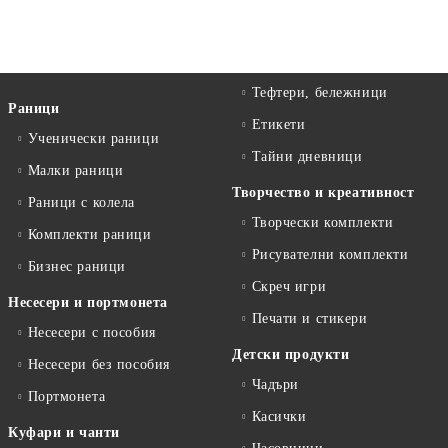
Тефтери, бележници
Раници
Етикети
Ученически раници
Тайни дневници
Малки раници
Творчество и креативност
Раници с колела
Творчески комплекти
Комплекти раници
Рисувателни комплекти
Бизнес раници
Скреч игри
Несесери и портмонета
Печати и стикери
Несесери с пособия
Детски продукти
Несесери без пособия
Чадъри
Портмонета
Касички
Куфари и чанти