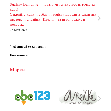
Squishy Dumpling – новата хит антистрес играчка за
Онла
деца!
разш
Открийте меки и забавни squishy модели в различни
предл
цветове и дизайни. Идеални за игра, релакс и
откр
подарък.
аксе
които
25 Май 2026
за е
13 Ма
Абонирай се за новини
Виж всички
Марки