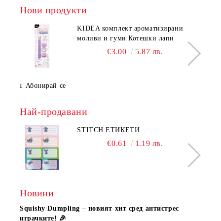
Нови продукти
KIDEA комплект ароматизирани
моливи и гуми Котешки лапи
€3.00
5.87 лв.
Абонирай се
Най-продавани
STITCH ЕТИКЕТИ
€0.61
1.19 лв.
Новини
Squishy Dumpling – новият хит сред антистрес
Нови
играчките! 🎉
Книж