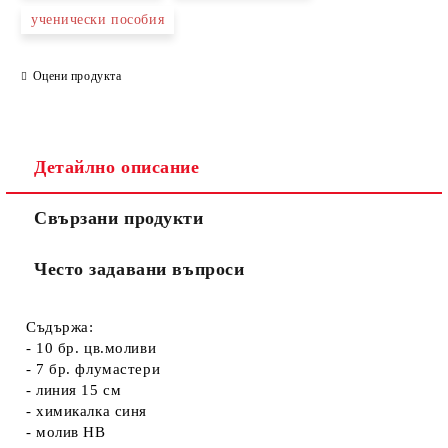
ученически пособия
Оцени продукта
Съгласен съм с
Политиката за лични данни
Ние ще се свържем с вас в рамките на работния ден.
Детайлно описание
Свързани продукти
Често задавани въпроси
Съдържа:
- 10 бр. цв.моливи
- 7 бр. флумастери
- линия 15 см
- химикалка синя
- молив НВ