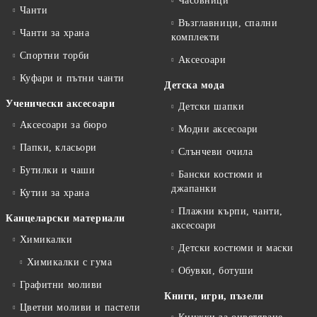
Часовници
Чанти
Възглавници, спални
Чанти за храна
комплекти
Спортни торби
Аксесоари
Куфари и пътни чанти
Детска мода
Ученически аксесоари
Детски шапки
Аксесоари за бюро
Модни аксесоари
Папки, класьори
Слънчеви очила
Бутилки и чаши
Бански костюми и
джапанки
Кутии за храна
Плажни кърпи, чанти,
Канцеларски материали
аксесоари
Химикалки
Детски костюми и маски
Химикалки с гума
Обувки, ботуши
Графитни моливи
Книги, игри, пъзели
Цветни моливи и пастели