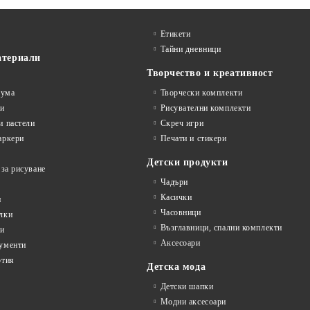
Етикети
Тайни дневници
атериали
Творчество и креативност
гума
Творчески комплекти
ви
Рисувателни комплекти
и пастели
Скреч игри
аркери
Печати и стикери
Детски продукти
 за рисуване
Чадъри
Касички
и
Часовници
лки
Възглавници, спални комплекти
ти
Аксесоари
ументи
ртия
Детска мода
Детски шапки
Модни аксесоари