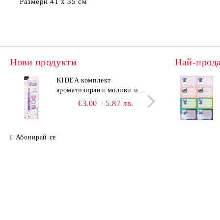
Размери 41 х 35 см
Нови продукти
Най-прод
KIDEA комплект
KIDE
ароматизирани моливи и
аром
гуми Котешки лапи
гуми
€3.00
5.87 лв.
Абонирай се