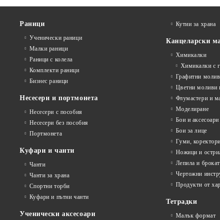
Раници
Кутии за храна
Ученически раници
Канцеларски м
Малки раници
Химикалки
Раници с колела
Химикалки с 
Комплекти раници
Графитни моли
Бизнес раници
Цветни моливи 
Несесери и портмонета
Флумастери и м
Моделиране
Несесери с пособия
Бои и аксесоари
Несесери без пособия
Бои за лице
Портмонета
Гуми, коректор
Куфари и чанти
Ножици и остри
Лепила и брока
Чанти
Чертожни инстр
Чанти за храна
Продукти от ха
Спортни торби
Куфари и пътни чанти
Тетрадки
Ученически аксесоари
Малък формат