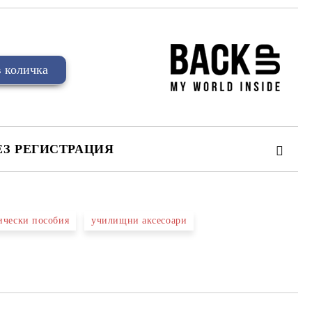
ЕЗ РЕГИСТРАЦИЯ
ически пособия
училищни аксесоари
та за лични данни
те на работния ден.