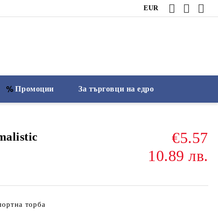
EUR
Промоции
За търговци на едро
€5.57
alistic
10.89 лв.
спортна торба