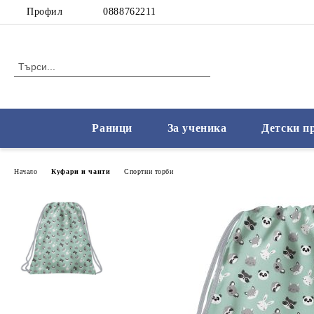
Профил
0888762211
Раници
За ученика
Детски п
Начало
Куфари и чанти
Спортни торби