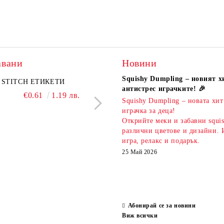
авани
Новини
Squishy Dumpling – новият х
A комплект
STITCH ЕТИКЕТИ
KIDEA комплект 5 бр.
PIXELS МОЛИВ С Г
антистрес играчките! 🎉
атизирани моливи и
ароматни гуми Bubble Tea
€0.61
1.19 лв.
€0.51
1.00 л
Squishy Dumpling – новата хит
 Капибара
€3.00
5.87 лв.
€2.20
4.30 лв.
играчка за деца!
Открийте меки и забавни squi
различни цветове и дизайни. 
игра, релакс и подарък.
25 Май 2026
Абонирай се за новини
Виж всички