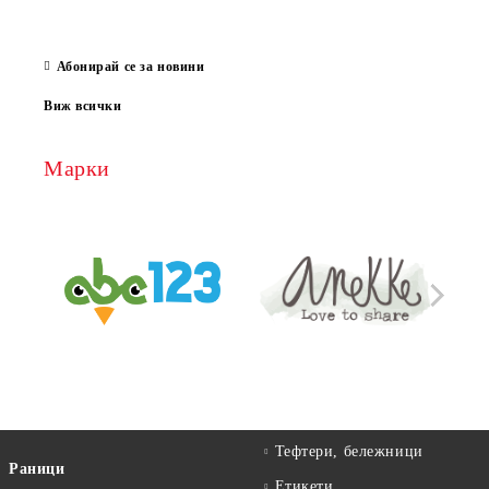
за е
13 Ма
Абонирай се за новини
Виж всички
Марки
Тефтери, бележници
Раници
Етикети