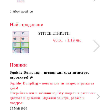
Абонирай се
Най-продавани
STITCH ЕТИКЕТИ
€0.61
1.19 лв.
Новини
Squishy Dumpling – новият хит сред антистрес
Нови
играчките! 🎉
Книж
Squishy Dumpling – новата хит антистрес играчка за
Онла
деца!
разш
Открийте меки и забавни squishy модели в различни
предл
цветове и дизайни. Идеални за игра, релакс и
откр
подарък.
аксе
които
25 Май 2026