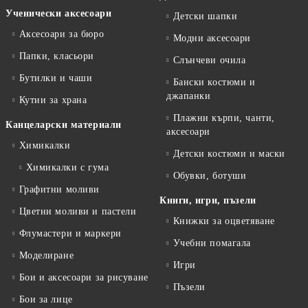
Ученически аксесоари
Детски шапки
Аксесоари за бюро
Модни аксесоари
Папки, класьори
Слънчеви очила
Бутилки и чаши
Бански костюми и
джапанки
Кутии за храна
Плажни кърпи, чанти,
Канцеларски материали
аксесоари
Химикалки
Детски костюми и маски
Химикалки с гума
Обувки, ботуши
Графитни моливи
Книги, игри, пъзели
Цветни моливи и пастели
Книжки за оцветяване
Флумастери и маркери
Учебни помагала
Моделиране
Игри
Бои и аксесоари за рисуване
Пъзели
Бои за лице