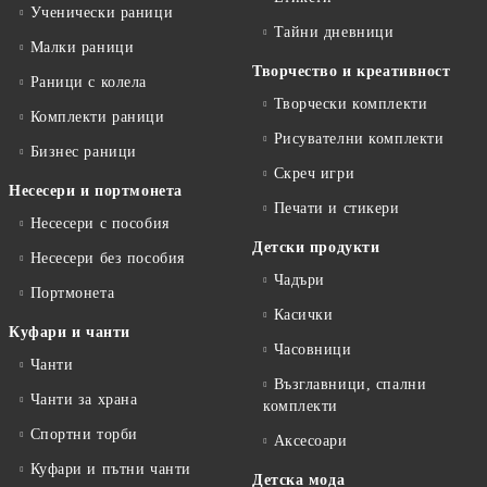
Ученически раници
Тайни дневници
Малки раници
Творчество и креативност
Раници с колела
Творчески комплекти
Комплекти раници
Рисувателни комплекти
Бизнес раници
Скреч игри
Несесери и портмонета
Печати и стикери
Несесери с пособия
Детски продукти
Несесери без пособия
Чадъри
Портмонета
Касички
Куфари и чанти
Часовници
Чанти
Възглавници, спални
Чанти за храна
комплекти
Спортни торби
Аксесоари
Куфари и пътни чанти
Детска мода