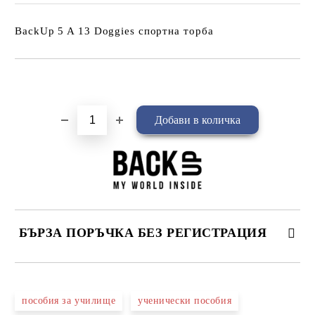
BackUp 5 A 13 Doggies спортна торба
Добави в желани
БЪРЗА ПОРЪЧКА БЕЗ РЕГИСТРАЦИЯ
САМО ПОПЪЛНЕТЕ 4 ПОЛЕТА
пособия за училище
ученически пособия