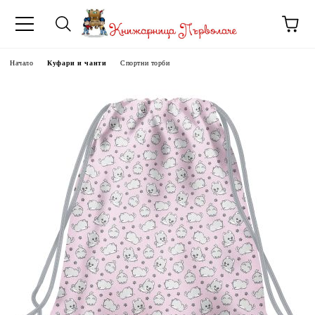
Начало
Куфари и чанти
Спортни торби