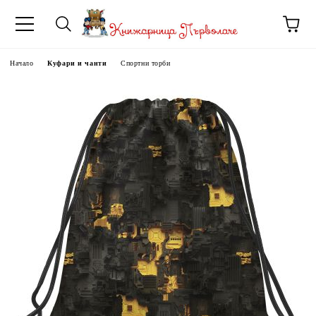
Начало
Куфари и чанти
Спортни торби