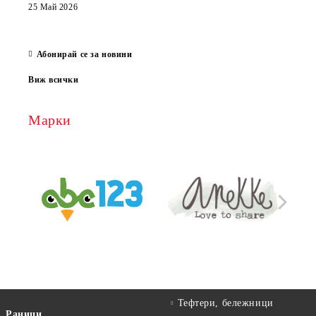
които
25 Май 2026
за е
13 Ма
Абонирай се за новини
Виж всички
Марки
Тефтери, бележници
Раници