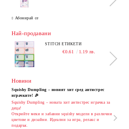
Абонирай се
Най-продавани
STITCH ЕТИКЕТИ
€0.61
1.19 лв.
Новини
Squishy Dumpling – новият хит сред антистрес
Нови
играчките! 🎉
Книж
Squishy Dumpling – новата хит антистрес играчка за
Онла
деца!
разш
Открийте меки и забавни squishy модели в различни
предл
цветове и дизайни. Идеални за игра, релакс и
откр
подарък.
аксе