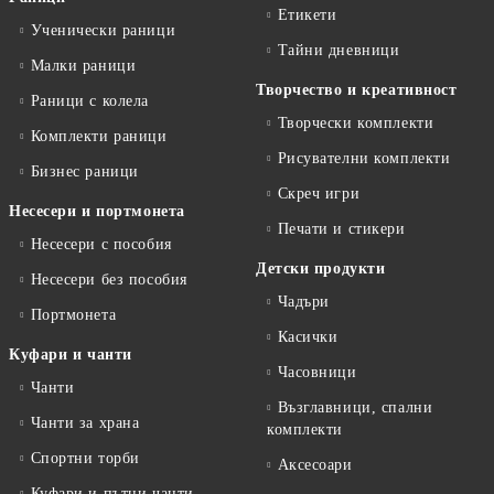
Етикети
Ученически раници
Тайни дневници
Малки раници
Творчество и креативност
Раници с колела
Творчески комплекти
Комплекти раници
Рисувателни комплекти
Бизнес раници
Скреч игри
Несесери и портмонета
Печати и стикери
Несесери с пособия
Детски продукти
Несесери без пособия
Чадъри
Портмонета
Касички
Куфари и чанти
Часовници
Чанти
Възглавници, спални
Чанти за храна
комплекти
Спортни торби
Аксесоари
Куфари и пътни чанти