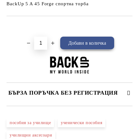
BackUp 5 A 45 Forge спортна торба
Добави в желани
БЪРЗА ПОРЪЧКА БЕЗ РЕГИСТРАЦИЯ
САМО ПОПЪЛНЕТЕ 4 ПОЛЕТА
пособия за училище
ученически пособия
училищни аксесоари