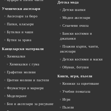
Детска мода
Ученически аксесоари
Детски шапки
Аксесоари за бюро
Модни аксесоари
Папки, класьори
Слънчеви очила
Бутилки и чаши
Бански костюми и
джапанки
Кутии за храна
Плажни кърпи, чанти,
Канцеларски материали
аксесоари
Химикалки
Детски костюми и маски
Химикалки с гума
Обувки, ботуши
Графитни моливи
Книги, игри, пъзели
Цветни моливи и пастели
Книжки за оцветяване
Флумастери и маркери
Учебни помагала
Моделиране
Игри
Бои и аксесоари за рисуване
Пъзели