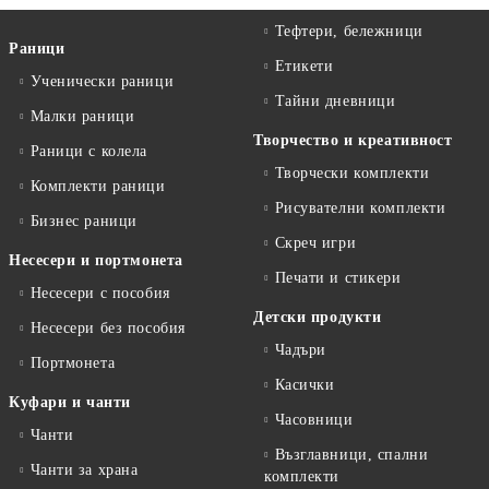
Тефтери, бележници
Раници
Етикети
Ученически раници
Тайни дневници
Малки раници
Творчество и креативност
Раници с колела
Творчески комплекти
Комплекти раници
Рисувателни комплекти
Бизнес раници
Скреч игри
Несесери и портмонета
Печати и стикери
Несесери с пособия
Детски продукти
Несесери без пособия
Чадъри
Портмонета
Касички
Куфари и чанти
Часовници
Чанти
Възглавници, спални
Чанти за храна
комплекти