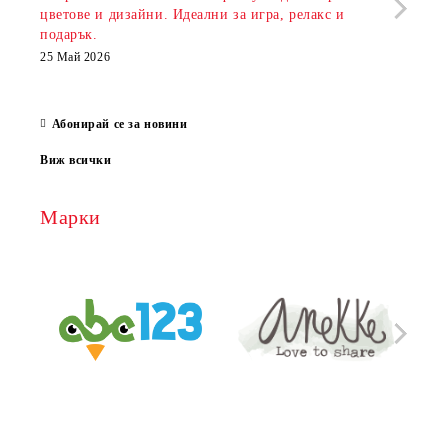
цветове и дизайни. Идеални за игра, релакс и
откр
подарък.
аксе
които
25 Май 2026
за е
13 Ма
Абонирай се за новини
Виж всички
Марки