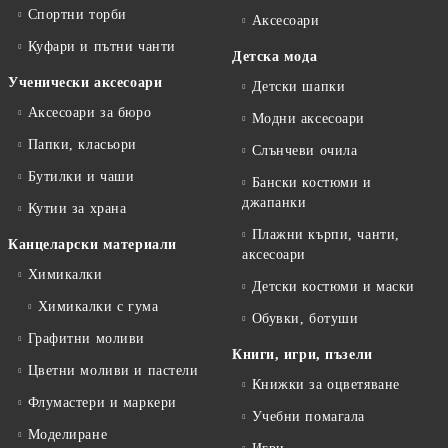
Спортни торби
Аксесоари
Куфари и пътни чанти
Детска мода
Ученически аксесоари
Детски шапки
Аксесоари за бюро
Модни аксесоари
Папки, класьори
Слънчеви очила
Бутилки и чаши
Бански костюми и
джапанки
Кутии за храна
Плажни кърпи, чанти,
Канцеларски материали
аксесоари
Химикалки
Детски костюми и маски
Химикалки с гума
Обувки, ботуши
Графитни моливи
Книги, игри, пъзели
Цветни моливи и пастели
Книжки за оцветяване
Флумастери и маркери
Учебни помагала
Моделиране