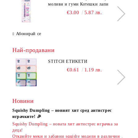
моливи и гуми Котешки лапи
€3.00
5.87 лв.
Абонирай се
Най-продавани
STITCH ЕТИКЕТИ
€0.61
1.19 лв.
Новини
Squishy Dumpling – новият хит сред антистрес
Нови
играчките! 🎉
Книж
Squishy Dumpling – новата хит антистрес играчка за
Онла
деца!
разш
Открийте меки и забавни squishy модели в различни
предл