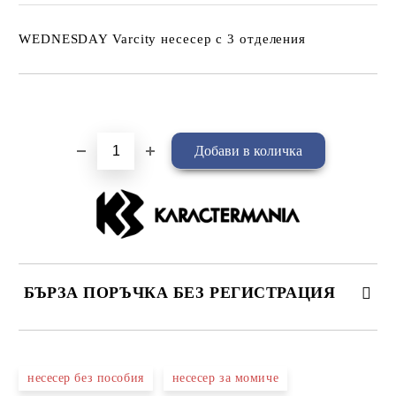
WEDNESDAY Varcity несесер с 3 отделения
Добави в желани
БЪРЗА ПОРЪЧКА БЕЗ РЕГИСТРАЦИЯ
САМО ПОПЪЛНЕТЕ 4 ПОЛЕТА
несесер без пособия
несесер за момиче