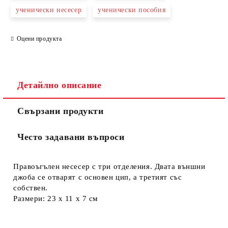
ученически несесер
ученически пособия
Оцени продукта
Съгласен съм с
Политиката за лични данни
Ние ще се свържем с вас в рамките на работния ден.
Детайлно описание
Свързани продукти
Често задавани въпроси
Правоъгълен несесер с три отделения. Двата външни
джоба се отварят с основен цип, а третият със
собствен.
Размери: 23 х 11 х 7 см