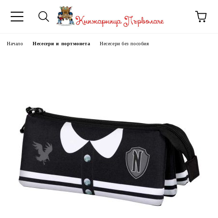
Начало
Несесери и портмонета
Несесери без пособия