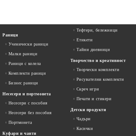
Тефтери, бележници
Раници
Етикети
Ученически раници
Тайни дневници
Малки раници
Творчество и креативност
Раници с колела
Творчески комплекти
Комплекти раници
Рисувателни комплекти
Бизнес раници
Скреч игри
Несесери и портмонета
Печати и стикери
Несесери с пособия
Детски продукти
Несесери без пособия
Чадъри
Портмонета
Касички
Куфари и чанти