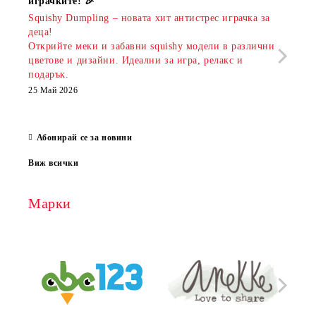
играчките! 🎉
Книж
Squishy Dumpling – новата хит антистрес играчка за
Онла
деца!
разш
Открийте меки и забавни squishy модели в различни
предл
цветове и дизайни. Идеални за игра, релакс и
откр
подарък.
аксе
които
25 Май 2026
за е
13 Ма
Абонирай се за новини
Виж всички
Марки