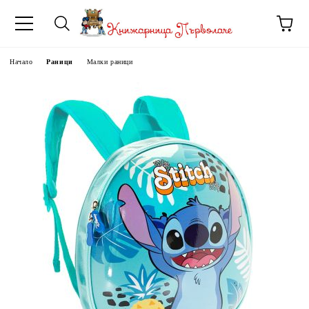
Начало
Раници
Малки раници