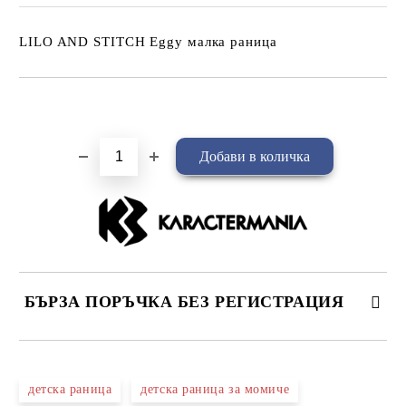
LILO AND STITCH Eggy малка раница
Добави в желани
БЪРЗА ПОРЪЧКА БЕЗ РЕГИСТРАЦИЯ
САМО ПОПЪЛНЕТЕ 4 ПОЛЕТА
детска раница
детска раница за момиче