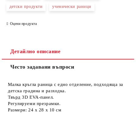
детски продукти
ученически раници
Оцени продукта
Съгласен съм с
Политиката за лични данни
Ние ще се свържем с вас в рамките на работния ден.
Детайлно описание
Често задавани въпроси
Малка кръгла раница с едно отделение, подходяща за
детска градина и разходка.
Твърд 3D EVA-панел.
Регулируеми презрамки.
Размери: 24 х 28 х 10 см