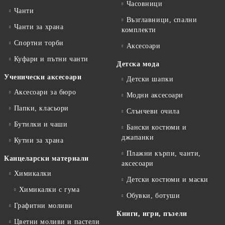
Часовници
Чанти
Възглавници, спални
Чанти за храна
комплекти
Спортни торби
Аксесоари
Куфари и пътни чанти
Детска мода
Ученически аксесоари
Детски шапки
Аксесоари за бюро
Модни аксесоари
Папки, класьори
Слънчеви очила
Бутилки и чаши
Бански костюми и
джапанки
Кутии за храна
Плажни кърпи, чанти,
Канцеларски материали
аксесоари
Химикалки
Детски костюми и маски
Химикалки с гума
Обувки, ботуши
Графитни моливи
Книги, игри, пъзели
Цветни моливи и пастели