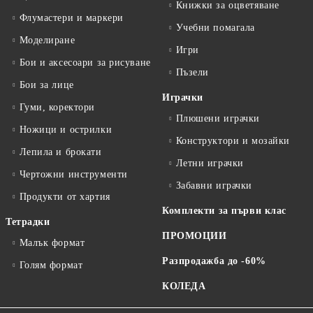
Книжки за оцветяване
Флумастери и маркери
Учебни помагала
Моделиране
Игри
Бои и аксесоари за рисуване
Пъзели
Бои за лице
Играчки
Гуми, коректори
Плюшени играчки
Ножици и острилки
Конструктори и мозайки
Лепила и брокати
Летни играчки
Чертожни инструменти
Забавни играчки
Продукти от хартия
Комплекти за първи клас
Тетрадки
ПРОМОЦИИ
Малък формат
Разпродажба до -60%
Голям формат
КОЛЕДА