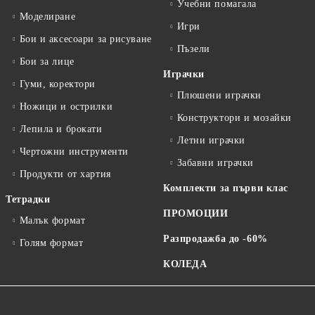
Учебни помагала
Моделиране
Игри
Бои и аксесоари за рисуване
Пъзели
Бои за лице
Играчки
Гуми, коректори
Плюшени играчки
Ножици и острилки
Конструктори и мозайки
Лепила и брокати
Летни играчки
Чертожни инструменти
Забавни играчки
Продукти от хартия
Комплекти за първи клас
Тетрадки
ПРОМОЦИИ
Малък формат
Разпродажба до -60%
Голям формат
КОЛЕДА