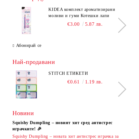
KIDEA комплект ароматизирани
моливи и гуми Котешки лапи
€3.00
5.87 лв.
Абонирай се
Най-продавани
STITCH ЕТИКЕТИ
€0.61
1.19 лв.
Новини
Squishy Dumpling – новият хит сред антистрес
Нови
играчките! 🎉
Книж
Squishy Dumpling – новата хит антистрес играчка за
Онла