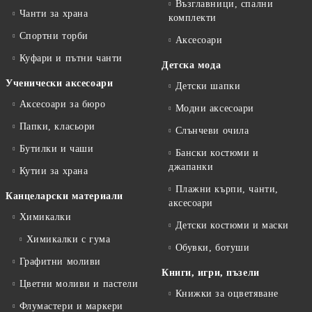
Възглавници, спални
Чанти за храна
комплекти
Спортни торби
Аксесоари
Куфари и пътни чанти
Детска мода
Ученически аксесоари
Детски шапки
Аксесоари за бюро
Модни аксесоари
Папки, класьори
Слънчеви очила
Бутилки и чаши
Бански костюми и
джапанки
Кутии за храна
Плажни кърпи, чанти,
Канцеларски материали
аксесоари
Химикалки
Детски костюми и маски
Химикалки с гума
Обувки, ботуши
Графитни моливи
Книги, игри, пъзели
Цветни моливи и пастели
Книжки за оцветяване
Флумастери и маркери