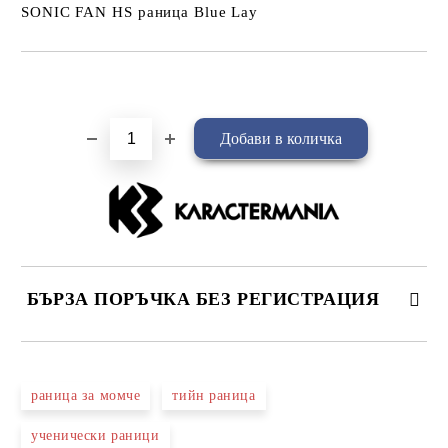
SONIC FAN HS раница Blue Lay
Добави в желани
БЪРЗА ПОРЪЧКА БЕЗ РЕГИСТРАЦИЯ
САМО ПОПЪЛНЕТЕ 4 ПОЛЕТА
раница за момче
тийн раница
ученически раници