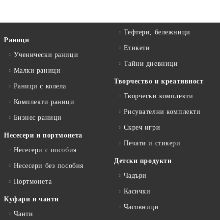
Тефтери, бележници
Раници
Етикети
Ученически раници
Тайни дневници
Малки раници
Творчество и креативност
Раници с колела
Творчески комплекти
Комплекти раници
Рисувателни комплекти
Бизнес раници
Скреч игри
Несесери и портмонета
Печати и стикери
Несесери с пособия
Детски продукти
Несесери без пособия
Чадъри
Портмонета
Касички
Куфари и чанти
Часовници
Чанти