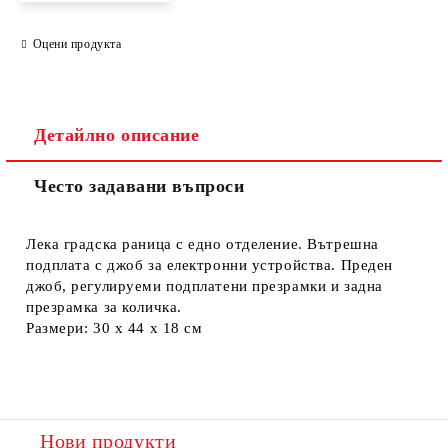
Оцени продукта
Съгласен съм с
Политиката за лични данни
Ние ще се свържем с вас в рамките на работния ден.
Детайлно описание
Често задавани въпроси
Лека градска раница с едно отделение. Вътрешна
подплата с джоб за електронни устройства. Преден
джоб, регулируеми подплатени презрамки и задна
презрамка за количка.
Размери: 30 х 44 х 18 см
Нови продукти