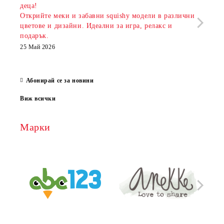
деца!
разш
Открийте меки и забавни squishy модели в различни
предл
цветове и дизайни. Идеални за игра, релакс и
откр
подарък.
аксе
които
25 Май 2026
за е
13 Ма
Абонирай се за новини
Виж всички
Марки