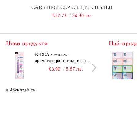
CARS НЕСЕСЕР С 1 ЦИП, ПЪЛЕН
€12.73
24.90 лв.
Нови продукти
Най-прод
KIDEA комплект
KIDE
ароматизирани моливи и
аром
гуми Котешки лапи
гуми
€3.00
5.87 лв.
Абонирай се