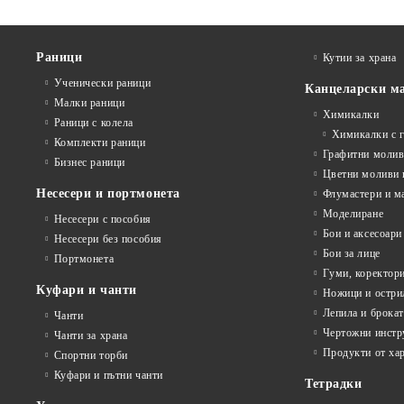
Раници
Кутии за храна
Ученически раници
Канцеларски м
Малки раници
Химикалки
Раници с колела
Химикалки с 
Комплекти раници
Графитни моли
Бизнес раници
Цветни моливи 
Несесери и портмонета
Флумастери и м
Моделиране
Несесери с пособия
Бои и аксесоари
Несесери без пособия
Бои за лице
Портмонета
Гуми, коректор
Куфари и чанти
Ножици и остри
Лепила и брока
Чанти
Чертожни инстр
Чанти за храна
Продукти от ха
Спортни торби
Куфари и пътни чанти
Тетрадки