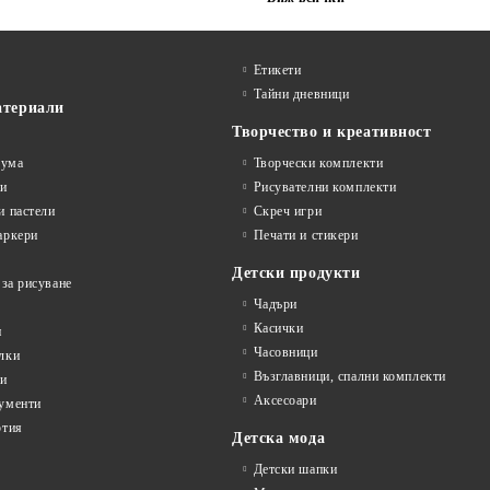
Етикети
Тайни дневници
атериали
Творчество и креативност
гума
Творчески комплекти
ви
Рисувателни комплекти
и пастели
Скреч игри
аркери
Печати и стикери
Детски продукти
 за рисуване
Чадъри
Касички
и
Часовници
лки
Възглавници, спални комплекти
ти
Аксесоари
ументи
ртия
Детска мода
Детски шапки