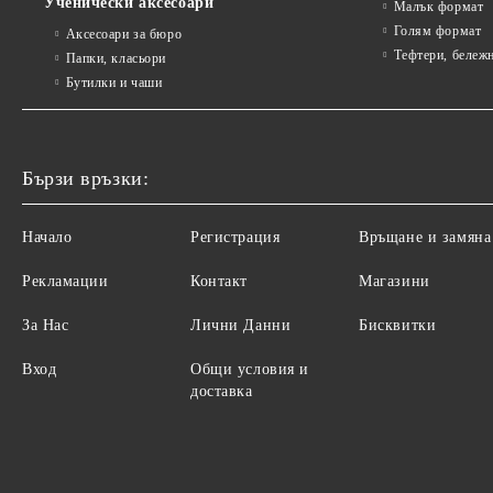
Ученически аксесоари
Малък формат
Голям формат
Аксесоари за бюро
Тефтери, бележ
Папки, класьори
Бутилки и чаши
Бързи връзки:
Начало
Регистрация
Връщане и замяна
Рекламации
Контакт
Магазини
За Нас
Лични Данни
Бисквитки
Вход
Общи условия и
доставка