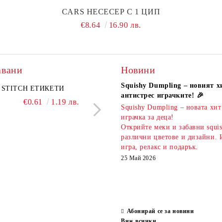
CARS НЕСЕСЕР С 1 ЦИП
€8.64
16.90 лв.
авани
Новини
Squishy Dumpling – новият х
A комплект
STITCH ЕТИКЕТИ
KIDEA комплект 5 бр.
PIXELS МОЛИВ С Г
антистрес играчките! 🎉
атизирани моливи и
ароматни гуми Bubble Tea
€0.61
1.19 лв.
€0.51
1.00 л
Squishy Dumpling – новата хит
 Капибара
€3.00
5.87 лв.
€2.20
4.30 лв.
играчка за деца!
Открийте меки и забавни squi
различни цветове и дизайни. 
игра, релакс и подарък.
25 Май 2026
Абонирай се за новини
Виж всички