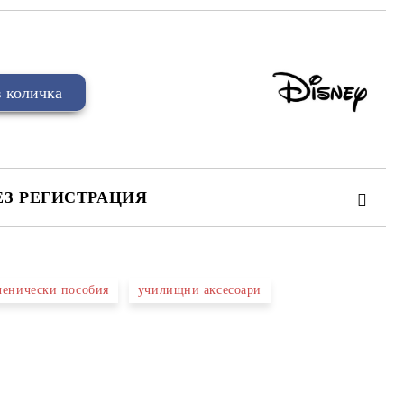
ЕЗ РЕГИСТРАЦИЯ
ченически пособия
училищни аксесоари
та за лични данни
те на работния ден.