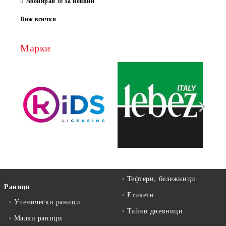
Абонирай се за новини
Виж всички
Марки
Тефтери, бележници
Раници
Етикети
Ученически раници
Тайни дневници
Малки раници