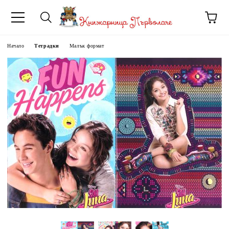
Начало
Тетрадки
Малък формат