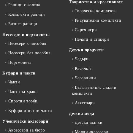
Творчество и креативност
Раници с колела
Творчески комплекти
Комплекти раници
Рисувателни комплекти
Бизнес раници
Скреч игри
Несесери и портмонета
Печати и стикери
Несесери с пособия
Детски продукти
Несесери без пособия
Чадъри
Портмонета
Касички
Куфари и чанти
Часовници
Чанти
Възглавници, спални
Чанти за храна
комплекти
Спортни торби
Аксесоари
Куфари и пътни чанти
Детска мода
Ученически аксесоари
Детски шапки
Аксесоари за бюро
Модни аксесоари