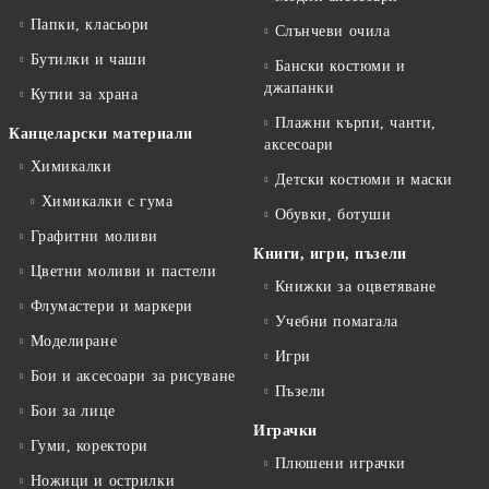
Папки, класьори
Слънчеви очила
Бутилки и чаши
Бански костюми и
джапанки
Кутии за храна
Плажни кърпи, чанти,
Канцеларски материали
аксесоари
Химикалки
Детски костюми и маски
Химикалки с гума
Обувки, ботуши
Графитни моливи
Книги, игри, пъзели
Цветни моливи и пастели
Книжки за оцветяване
Флумастери и маркери
Учебни помагала
Моделиране
Игри
Бои и аксесоари за рисуване
Пъзели
Бои за лице
Играчки
Гуми, коректори
Плюшени играчки
Ножици и острилки