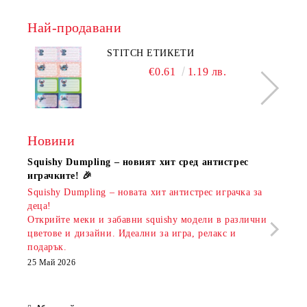
Най-продавани
STITCH ЕТИКЕТИ
€0.61
1.19 лв.
Новини
Squishy Dumpling – новият хит сред антистрес
Нови
играчките! 🎉
Книж
Squishy Dumpling – новата хит антистрес играчка за
Онла
деца!
разш
Открийте меки и забавни squishy модели в различни
предл
цветове и дизайни. Идеални за игра, релакс и
откр
подарък.
аксе
които
25 Май 2026
за е
13 Ма