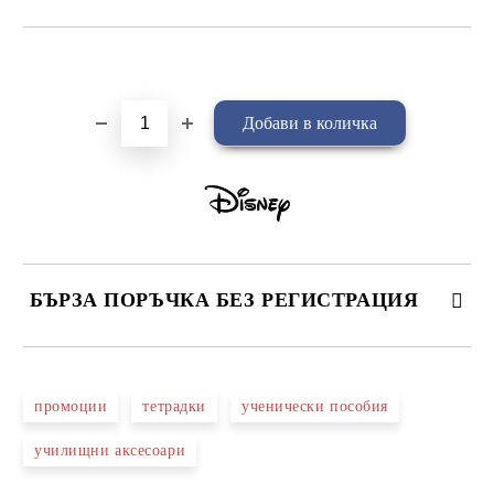
Добави в желани
БЪРЗА ПОРЪЧКА БЕЗ РЕГИСТРАЦИЯ
САМО ПОПЪЛНЕТЕ 4 ПОЛЕТА
промоции
тетрадки
ученически пособия
училищни аксесоари