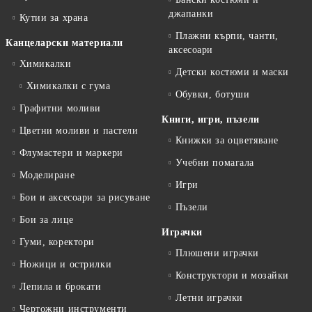
джапанки
Кутии за храна
Плажни кърпи, чанти,
Канцеларски материали
аксесоари
Химикалки
Детски костюми и маски
Химикалки с гума
Обувки, ботуши
Графитни моливи
Книги, игри, пъзели
Цветни моливи и пастели
Книжки за оцветяване
Флумастери и маркери
Учебни помагала
Моделиране
Игри
Бои и аксесоари за рисуване
Пъзели
Бои за лице
Играчки
Гуми, коректори
Плюшени играчки
Ножици и острилки
Конструктори и мозайки
Лепила и брокати
Летни играчки
Чертожни инструменти