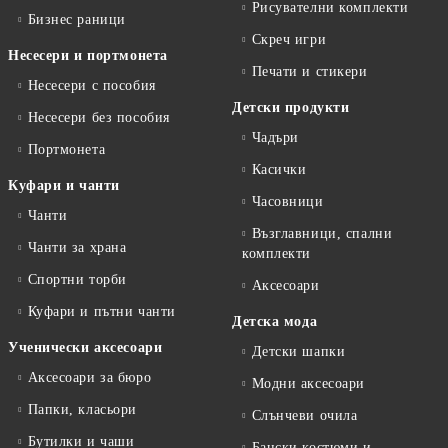
Рисувателни комплекти
Бизнес раници
Скреч игри
Несесери и портмонета
Печати и стикери
Несесери с пособия
Детски продукти
Несесери без пособия
Чадъри
Портмонета
Касички
Куфари и чанти
Часовници
Чанти
Възглавници, спални
Чанти за храна
комплекти
Спортни торби
Аксесоари
Куфари и пътни чанти
Детска мода
Ученически аксесоари
Детски шапки
Аксесоари за бюро
Модни аксесоари
Папки, класьори
Слънчеви очила
Бутилки и чаши
Бански костюми и