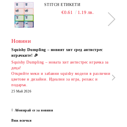
STITCH ЕТИКЕТИ
€0.61
1.19 лв.
Новини
Squishy Dumpling – новият хит сред антистрес
Нови
играчките! 🎉
Книж
Squishy Dumpling – новата хит антистрес играчка за
Онла
деца!
разш
Открийте меки и забавни squishy модели в различни
предл
цветове и дизайни. Идеални за игра, релакс и
откр
подарък.
аксе
които
25 Май 2026
за е
13 Ма
Абонирай се за новини
Виж всички