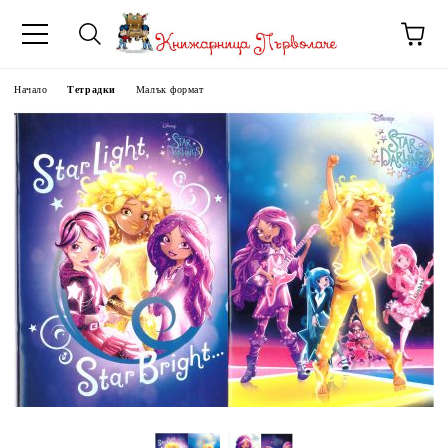
Начало
Тетрадки
Малък формат