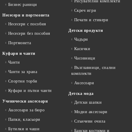
Рисувателни комплекти
Бизнес раници
Скреч игри
Несесери и портмонета
Печати и стикери
Несесери с пособия
Детски продукти
Несесери без пособия
Чадъри
Портмонета
Касички
Куфари и чанти
Часовници
Чанти
Възглавници, спални
Чанти за храна
комплекти
Спортни торби
Аксесоари
Куфари и пътни чанти
Детска мода
Ученически аксесоари
Детски шапки
Аксесоари за бюро
Модни аксесоари
Папки, класьори
Слънчеви очила
Бутилки и чаши
Бански костюми и