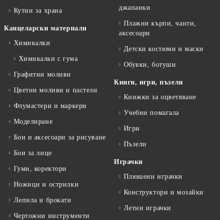
джапанки
Кутии за храна
Плажни кърпи, чанти,
Канцеларски материали
аксесоари
Химикалки
Детски костюми и маски
Химикалки с гума
Обувки, ботуши
Графитни моливи
Книги, игри, пъзели
Цветни моливи и пастели
Книжки за оцветяване
Флумастери и маркери
Учебни помагала
Моделиране
Игри
Бои и аксесоари за рисуване
Пъзели
Бои за лице
Играчки
Гуми, коректори
Плюшени играчки
Ножици и острилки
Конструктори и мозайки
Лепила и брокати
Летни играчки
Чертожни инструменти