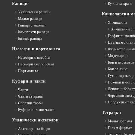
Раници
Кутии за храна
Ученически раници
Канцеларски м
Малки раници
Химикалки
Раници с колела
Химикалки с 
Комплекти раници
Графитни моли
Бизнес раници
Цветни моливи 
Несесери и портмонета
Флумастери и м
Моделиране
Несесери с пособия
Бои и аксесоари
Несесери без пособия
Бои за лице
Портмонета
Гуми, коректор
Куфари и чанти
Ножици и остри
Лепила и брока
Чанти
Чертожни инстр
Чанти за храна
Продукти от ха
Спортни торби
Куфари и пътни чанти
Тетрадки
Ученически аксесоари
Малък формат
Голям формат
Аксесоари за бюро
Тефтери, бележ