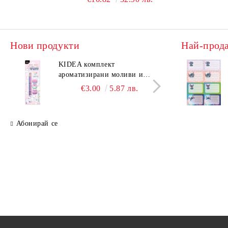
Нови продукти
Най-прод
KIDEA комплект
KIDE
ароматизирани моливи и
аром
гуми Котешки лапи
гуми
€3.00
5.87 лв.
Абонирай се