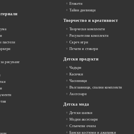
Етикети
Тайни дневници
атериали
Творчество и креативност
гума
Творчески комплекти
ви
Рисувателни комплекти
и пастели
Скреч игри
аркери
Печати и стикери
Детски продукти
 за рисуване
Чадъри
Касички
и
Часовници
лки
Възглавници, спални комплекти
ти
Аксесоари
ументи
ртия
Детска мода
Детски шапки
Модни аксесоари
Слънчеви очила
Бански костюми и джапанки
ници