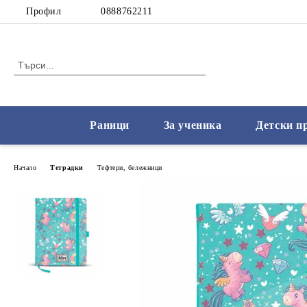
Профил
0888762211
Раници
За ученика
Детски п
Начало
Тетрадки
Тефтери, бележници