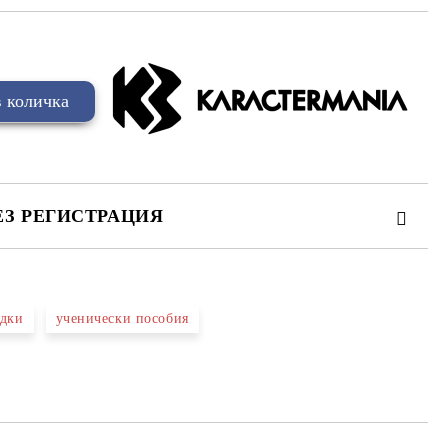
ЕЗ РЕГИСТРАЦИЯ
адки
ученически пособия
та за лични данни
те на работния ден.