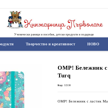
Ученически раници и пособия, детски продукти и подаръци
родукти
Творчество и креативност
НОВО
OMP! Бележник с
Turq
Код:
32538
OMP! Бележник с ластик Ma