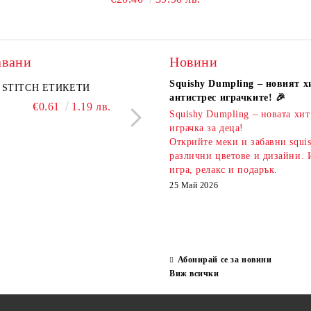
авани
Новини
Squishy Dumpling – новият х
A комплект
STITCH ЕТИКЕТИ
KIDEA комплект 5 бр.
PIXELS МОЛИВ С Г
антистрес играчките! 🎉
атизирани моливи и
ароматни гуми Bubble Tea
€0.61
1.19 лв.
€0.51
1.00 л
Squishy Dumpling – новата хит
 Капибара
€3.00
5.87 лв.
€2.20
4.30 лв.
играчка за деца!
Открийте меки и забавни squi
различни цветове и дизайни. 
игра, релакс и подарък.
25 Май 2026
Абонирай се за новини
Виж всички