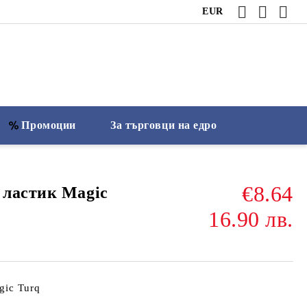
EUR
Промоции
За търговци на едро
€8.64
 ластик Magic
16.90 лв.
gic Turq