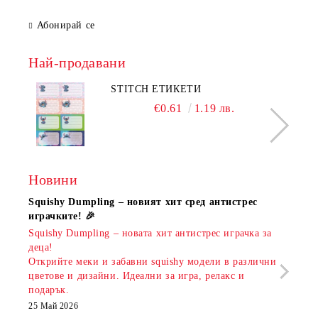
Абонирай се
Най-продавани
STITCH ЕТИКЕТИ
€0.61
1.19 лв.
Новини
Squishy Dumpling – новият хит сред антистрес
Нови
играчките! 🎉
Книж
Squishy Dumpling – новата хит антистрес играчка за
Онла
деца!
разш
Открийте меки и забавни squishy модели в различни
предл
цветове и дизайни. Идеални за игра, релакс и
откр
подарък.
аксе
които
25 Май 2026