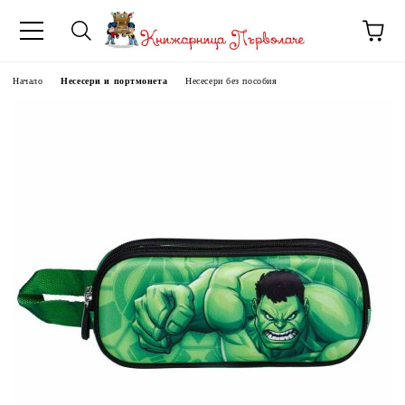
Начало
Несесери и портмонета
Несесери без пособия