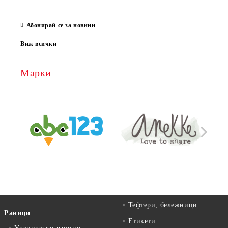
за е
13 Ма
Абонирай се за новини
Виж всички
Марки
Тефтери, бележници
Раници
Етикети