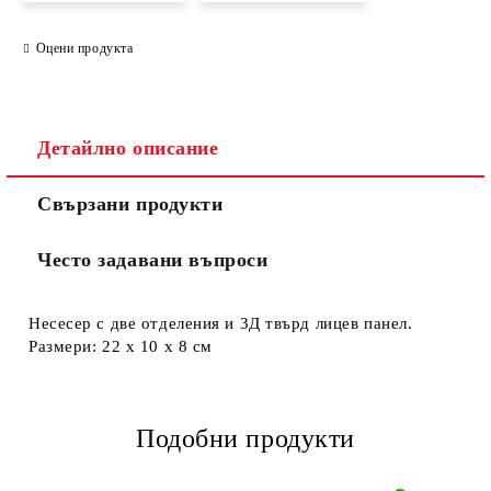
Оцени продукта
Съгласен съм с
Политиката за лични данни
Ние ще се свържем с вас в рамките на работния ден.
Детайлно описание
Свързани продукти
Често задавани въпроси
Несесер с две отделения и 3Д твърд лицев панел.
Размери: 22 х 10 х 8 см
Подобни продукти