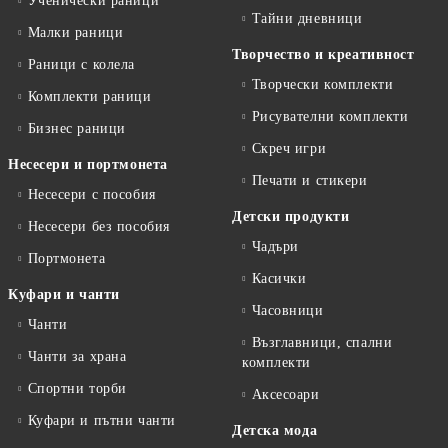
Ученически раници
Тайни дневници
Малки раници
Творчество и креативност
Раници с колела
Творчески комплекти
Комплекти раници
Рисувателни комплекти
Бизнес раници
Скреч игри
Несесери и портмонета
Печати и стикери
Несесери с пособия
Детски продукти
Несесери без пособия
Чадъри
Портмонета
Касички
Куфари и чанти
Часовници
Чанти
Възглавници, спални
Чанти за храна
комплекти
Спортни торби
Аксесоари
Куфари и пътни чанти
Детска мода