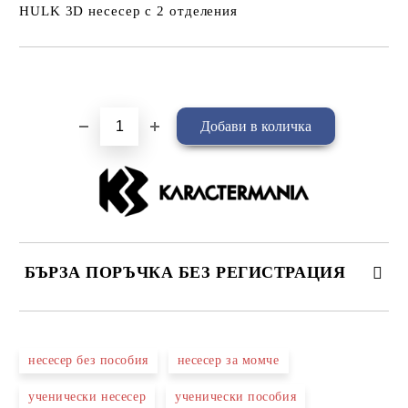
HULK 3D несесер с 2 отделения
Добави в желани
БЪРЗА ПОРЪЧКА БЕЗ РЕГИСТРАЦИЯ
САМО ПОПЪЛНЕТЕ 4 ПОЛЕТА
несесер без пособия
несесер за момче
ученически несесер
ученически пособия