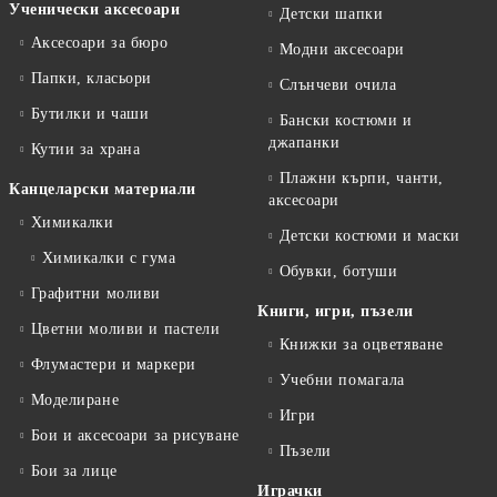
Ученически аксесоари
Детски шапки
Аксесоари за бюро
Модни аксесоари
Папки, класьори
Слънчеви очила
Бутилки и чаши
Бански костюми и
джапанки
Кутии за храна
Плажни кърпи, чанти,
Канцеларски материали
аксесоари
Химикалки
Детски костюми и маски
Химикалки с гума
Обувки, ботуши
Графитни моливи
Книги, игри, пъзели
Цветни моливи и пастели
Книжки за оцветяване
Флумастери и маркери
Учебни помагала
Моделиране
Игри
Бои и аксесоари за рисуване
Пъзели
Бои за лице
Играчки