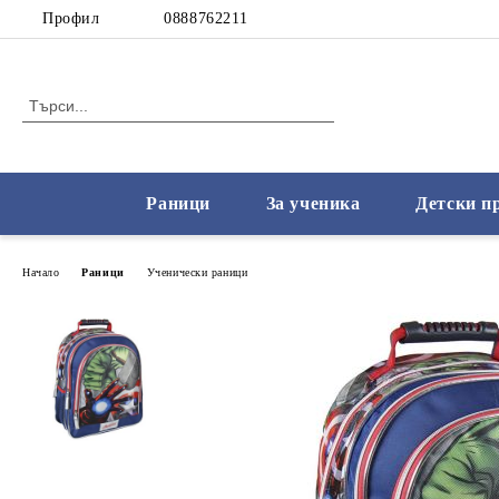
Профил
0888762211
Раници
За ученика
Детски п
Начало
Раници
Ученически раници