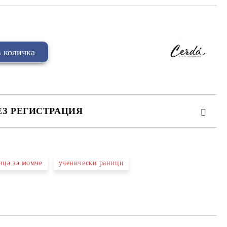
ЕЗ РЕГИСТРАЦИЯ
ица за момче
ученически раници
та за лични данни
те на работния ден.