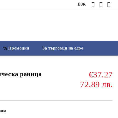
EUR
Промоции
За търговци на едро
€37.27
ческа раница
72.89 лв.
ица