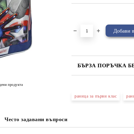
Добави в желани
БЪРЗА ПОРЪЧКА Б
САМО ПОПЪЛНЕТЕ 4 ПОЛЕТА
цени продукта
раницa за първи клас
ран
Съгласен съм с
Политика
Ние ще се свържем с вас в рамки
Често задавани въпроси