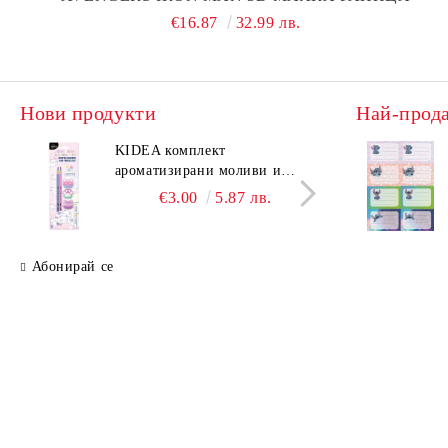
€16.87
32.99 лв.
Нови продукти
Най-прод
KIDEA комплект
KIDE
ароматизирани моливи и
аром
гуми Котешки лапи
гуми
€3.00
5.87 лв.
Абонирай се