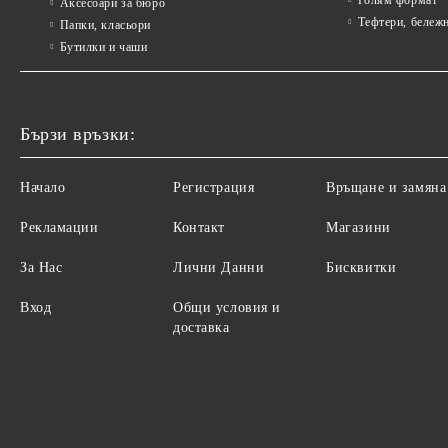
Голям формат
Аксесоари за бюро
Тефтери, бележ
Папки, класьори
Бутилки и чаши
Бързи връзки:
Начало
Регистрация
Връщане и замяна
Рекламации
Контакт
Магазини
За Нас
Лични Данни
Бисквитки
Вход
Общи условия и
доставка