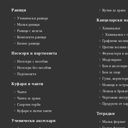
Раници
Кутии за храна
Ученически раници
Канцеларски м
Малки раници
Химикалки
Раници с колела
Химикалки с 
Комплекти раници
Графитни моли
Бизнес раници
Цветни моливи 
Несесери и портмонета
Флумастери и м
Моделиране
Несесери с пособия
Бои и аксесоари
Несесери без пособия
Бои за лице
Портмонета
Гуми, коректор
Куфари и чанти
Ножици и остри
Лепила и брока
Чанти
Чертожни инстр
Чанти за храна
Продукти от ха
Спортни торби
Куфари и пътни чанти
Тетрадки
Ученически аксесоари
Малък формат