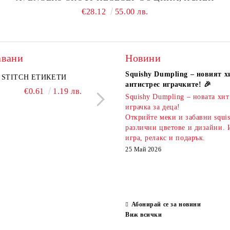
€28.12
55.00 лв.
авани
Новини
Squishy Dumpling – новият х
A комплект
STITCH ЕТИКЕТИ
KIDEA комплект 5 бр.
PIXELS МОЛИВ С Г
антистрес играчките! 🎉
атизирани моливи и
ароматни гуми Bubble Tea
€0.61
1.19 лв.
€0.51
1.00 л
Squishy Dumpling – новата хит
 Капибара
€3.00
5.87 лв.
€2.20
4.30 лв.
играчка за деца!
Открийте меки и забавни squi
различни цветове и дизайни. 
игра, релакс и подарък.
25 Май 2026
Абонирай се за новини
Виж всички