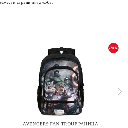
мрежести странични джоба.
-20%
AVENGERS FAN TROUP РАНИЦА