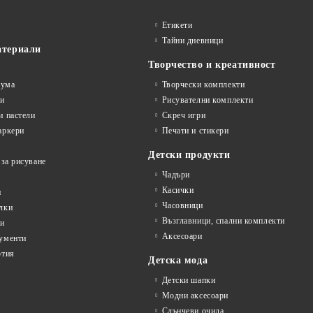
Етикети
Тайни дневници
атериали
Творчество и креативност
гума
Творчески комплекти
ви
Рисувателни комплекти
и пастели
Скреч игри
аркери
Печати и стикери
Детски продукти
 за рисуване
Чадъри
Касички
и
Часовници
лки
Възглавници, спални комплекти
ти
Аксесоари
ументи
ртия
Детска мода
Детски шапки
Модни аксесоари
Слънчеви очила