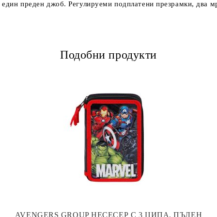
и един преден джоб. Регулируеми подплатени презрамки, два 
Подобни продукти
AVENGERS GROUP НЕСЕСЕР С 3 ЦИПА, ПЪЛЕН