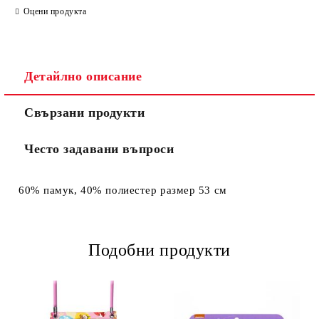
Оцени продукта
Съгласен съм с
Политиката за лични данни
Детайлно описание
Ние ще се свържем с вас в рамките на работния ден.
Свързани продукти
Често задавани въпроси
60% памук, 40% полиестер размер 53 см
Подобни продукти