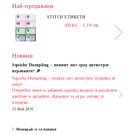
Най-продавани
STITCH ЕТИКЕТИ
€0.61
1.19 лв.
Новини
Squishy Dumpling – новият хит сред антистрес
Нови
играчките! 🎉
Книж
Squishy Dumpling – новата хит антистрес играчка за
Онла
деца!
разш
Открийте меки и забавни squishy модели в различни
предл
цветове и дизайни. Идеални за игра, релакс и
откр
подарък.
аксе
които
25 Май 2026
за е
13 Ма
Абонирай се за новини