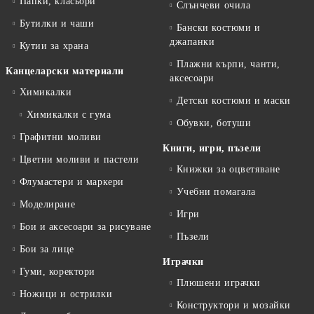
Папки, класьори
Слънчеви очила
Бутилки и чаши
Бански костюми и
джапанки
Кутии за храна
Плажни кърпи, чанти,
Канцеларски материали
аксесоари
Химикалки
Детски костюми и маски
Химикалки с гума
Обувки, ботуши
Графитни моливи
Книги, игри, пъзели
Цветни моливи и пастели
Книжки за оцветяване
Флумастери и маркери
Учебни помагала
Моделиране
Игри
Бои и аксесоари за рисуване
Пъзели
Бои за лице
Играчки
Гуми, коректори
Плюшени играчки
Ножици и острилки
Конструктори и мозайки