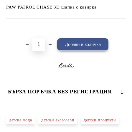
PAW PATROL CHASE 3D шапка с козирка
Добави в желани
БЪРЗА ПОРЪЧКА БЕЗ РЕГИСТРАЦИЯ
САМО ПОПЪЛНЕТЕ 4 ПОЛЕТА
детска мода
детски аксесоари
детски продукти