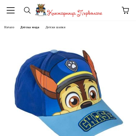
Начало
Детска мода
Детски шапки