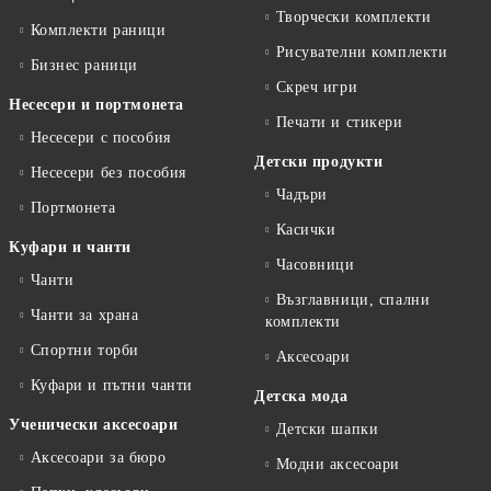
Творчески комплекти
Комплекти раници
Рисувателни комплекти
Бизнес раници
Скреч игри
Несесери и портмонета
Печати и стикери
Несесери с пособия
Детски продукти
Несесери без пособия
Чадъри
Портмонета
Касички
Куфари и чанти
Часовници
Чанти
Възглавници, спални
Чанти за храна
комплекти
Спортни торби
Аксесоари
Куфари и пътни чанти
Детска мода
Ученически аксесоари
Детски шапки
Аксесоари за бюро
Модни аксесоари