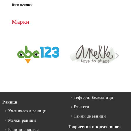
Виж всички
Марки
Тефтери, бележници
Раници
Етикети
Ученически раници
Тайни дневници
Малки раници
Творчество и креативност
Раници с колела