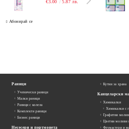
€3.00
5.87 лв.
Абонирай се
Раници
Кутии за храна
Ученически раници
Канцеларски м
Малки раници
Химикалки
Раници с колела
Химикалки с 
Комплекти раници
Графитни моли
Бизнес раници
Цветни моливи 
Несесери и портмонета
Флумастери и м