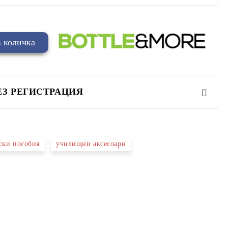
ЕЗ РЕГИСТРАЦИЯ
ски пособия
училищни аксесоари
та за лични данни
те на работния ден.