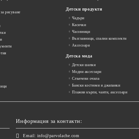
Детски продукти
 за рисуване
Чадъри
Касички
и
Часовници
лки
Възглавници, спални комплекти
ти
Аксесоари
ументи
ртия
Детска мода
Детски шапки
Модни аксесоари
Слънчеви очила
Бански костюми и джапанки
ници
Плажни кърпи, чанти, аксесоари
Информация за контакти:
Email:
info@parvolache.com