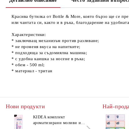
Детайлно описание
Често задавани въпрос
Красива бутилка от Bottle & More, която бързо ще се пр
или чантата си, както и в ръка, благодарение на удобнат
Характеристики:
* заключващ механизъм против разливане;
* не променя вкуса на напитките;
* подходяща за съдомиялна машина;
* с удобна каишка за носене в ръка;
* обем - 500 ml;
* материал - тритан
Нови продукти
Най-прод
KIDEA комплект
KIDE
ароматизирани моливи и
аром
гуми Котешки лапи
гуми