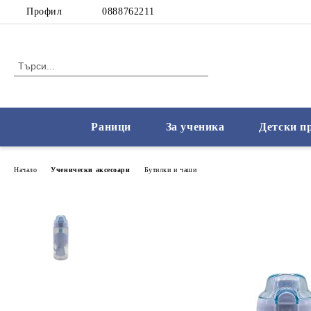
Профил
0888762211
Раници
За ученика
Детски п
Начало
Ученически аксесоари
Бутилки и чаши