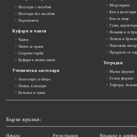
Моделиране
Несесери с пособия
Бои и аксесоари
Несесери без пособия
Бои за лице
Портмонета
Гуми, коректор
Куфари и чанти
Ножици и остри
Лепила и брока
Чанти
Чертожни инстр
Чанти за храна
Продукти от ха
Спортни торби
Куфари и пътни чанти
Тетрадки
Ученически аксесоари
Малък формат
Голям формат
Аксесоари за бюро
Тефтери, бележ
Папки, класьори
Бутилки и чаши
Бързи връзки:
Начало
Регистрация
Връщане и замяна