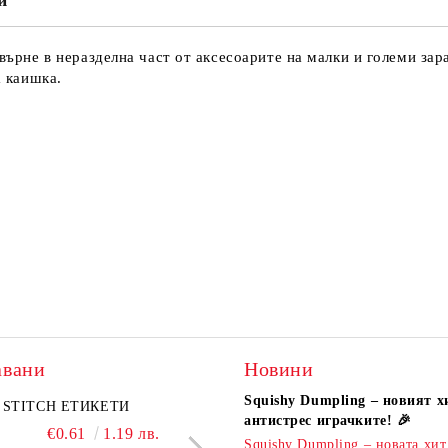
и
евърне в неразделна част от аксесоарите на малки и големи за
а каишка.
авани
Новини
Squishy Dumpling – новият х
A комплект
STITCH ЕТИКЕТИ
KIDEA комплект 5 бр.
PIXELS МОЛИВ С Г
антистрес играчките! 🎉
атизирани моливи и
ароматни гуми Bubble Tea
€0.61
1.19 лв.
€0.51
1.00 л
Squishy Dumpling – новата хит
 Капибара