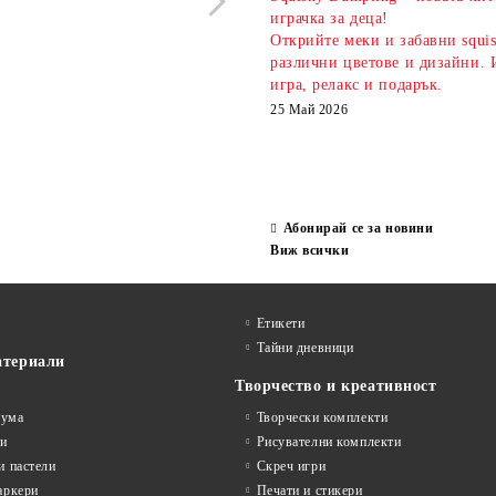
€3.00
5.87 лв.
€2.20
4.30 лв.
играчка за деца!
Открийте меки и забавни squi
различни цветове и дизайни. 
игра, релакс и подарък.
25 Май 2026
Абонирай се за новини
Виж всички
Етикети
Тайни дневници
атериали
Творчество и креативност
гума
Творчески комплекти
ви
Рисувателни комплекти
и пастели
Скреч игри
аркери
Печати и стикери