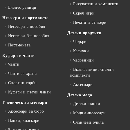
Рисувателни комплекти
Бизнес раници
Скреч игри
Несесери и портмонета
Печати и стикери
Несесери с пособия
Детски продукти
Несесери без пособия
Чадъри
Портмонета
Касички
Куфари и чанти
Часовници
Чанти
Възглавници, спални
Чанти за храна
комплекти
Спортни торби
Аксесоари
Куфари и пътни чанти
Детска мода
Ученически аксесоари
Детски шапки
Аксесоари за бюро
Модни аксесоари
Папки, класьори
Слънчеви очила
Бутилки и чаши