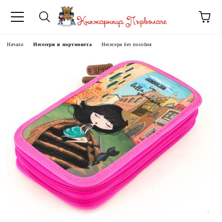
Начало
Несесери и портмонета
Несесери без пособия