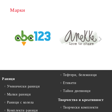
Марки
Тефтери, бележници
Раници
Етикети
Ученически раници
Тайни дневници
Малки раници
Творчество и креативност
Раници с колела
Творчески комплекти
Комплекти раници