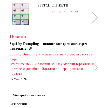
STITCH ЕТИКЕТИ
€0.61
1.19 лв.
Новини
Squishy Dumpling – новият хит сред антистрес
Нови
играчките! 🎉
Книж
Squishy Dumpling – новата хит антистрес играчка за
Онла
деца!
разш
Открийте меки и забавни squishy модели в различни
предл
цветове и дизайни. Идеални за игра, релакс и
откр
подарък.
аксе
които
25 Май 2026
за е
13 Ма
Абонирай се за новини
Виж всички