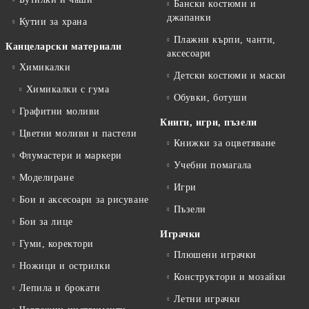
Бански костюми и
джапанки
Кутии за храна
Плажни кърпи, чанти,
Канцеларски материали
аксесоари
Химикалки
Детски костюми и маски
Химикалки с гума
Обувки, ботуши
Графитни моливи
Книги, игри, пъзели
Цветни моливи и пастели
Книжки за оцветяване
Флумастери и маркери
Учебни помагала
Моделиране
Игри
Бои и аксесоари за рисуване
Пъзели
Бои за лице
Играчки
Гуми, коректори
Плюшени играчки
Ножици и острилки
Конструктори и мозайки
Лепила и брокати
Летни играчки