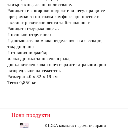
замърсяване, лесно почистване.
Раницата е с широки подплатени регулиращи се
презрамки за по-голям комфорт при носене и
светлоотразителни ленти за безопасност.
Раницата съдържа още ...
2 основни отделение;
2 допълнителни малки отделения за аксесоари;
твърдо дъно;
2 странични джоба;
малка дръжка за носене в ръка;
допълнителен колан през гърдите за равномерно
разпределяне на тежестта.
Размери: 40 х 32 х 19 см
Тегло 0,850 кг
Нови продукти
KIDEA комплект ароматизирани