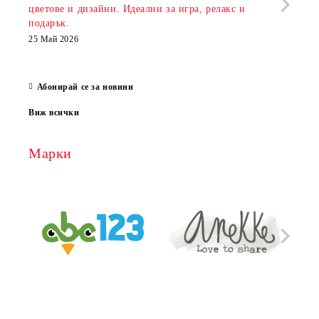
цветове и дизайни. Идеални за игра, релакс и
откр
подарък.
аксе
които
25 Май 2026
за е
13 Ма
Абонирай се за новини
Виж всички
Марки