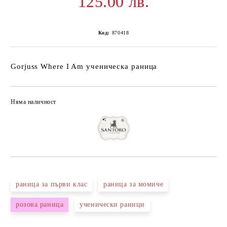
125.00 лв.
Код:
870418
Gorjuss Where I Am ученическа раница
Няма наличност
Добави в желани
раницa за първи клас
раница за момиче
розова раница
ученически раници