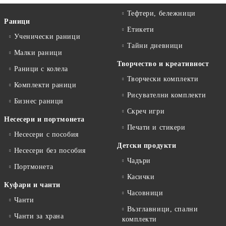
Тефтери, бележници
Раници
Етикети
Ученически раници
Тайни дневници
Малки раници
Творчество и креативност
Раници с колела
Творчески комплекти
Комплекти раници
Рисувателни комплекти
Бизнес раници
Скреч игри
Несесери и портмонета
Печати и стикери
Несесери с пособия
Детски продукти
Несесери без пособия
Чадъри
Портмонета
Касички
Куфари и чанти
Часовници
Чанти
Възглавници, спални
Чанти за храна
комплекти