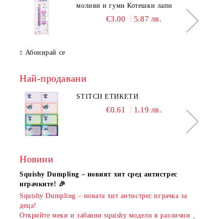
моливи и гуми Котешки лапи
€3.00
5.87 лв.
Абонирай се
Най-продавани
STITCH ЕТИКЕТИ
€0.61
1.19 лв.
Новини
Squishy Dumpling – новият хит сред антистрес
Нови
играчките! 🎉
Книж
Squishy Dumpling – новата хит антистрес играчка за
Онла
деца!
разш
Открийте меки и забавни squishy модели в различни
предл