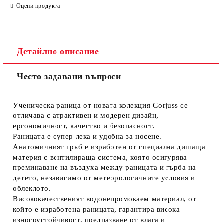
Оцени продукта
Детайлно описание
Често задавани въпроси
Ученическа раница от новата колекция Gorjuss се
отличава с атрактивен и модерен дизайн,
ергономичност, качество и безопасност.
Раницата е супер лека и удобна за носене.
Анатомичният гръб е изработен от специална дишаща
материя с вентилираща система, която осигурява
преминаване на въздуха между раницата и гърба на
детето, независимо от метеорологичните условия и
облеклото.
Висококачественият водонепромокаем материал, от
който е изработена раницата, гарантира висока
износоустойчивост, предпазване от влага и