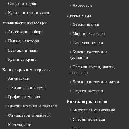
Спортни торби
Аксесоари
Куфари и пътни чанти
Детска мода
Ученически аксесоари
Детски шапки
Аксесоари за бюро
Модни аксесоари
Папки, класьори
Слънчеви очила
Бутилки и чаши
Бански костюми и
джапанки
Кутии за храна
Плажни кърпи, чанти,
Канцеларски материали
аксесоари
Химикалки
Детски костюми и маски
Химикалки с гума
Обувки, ботуши
Графитни моливи
Книги, игри, пъзели
Цветни моливи и пастели
Книжки за оцветяване
Флумастери и маркери
Учебни помагала
Моделиране
Игри