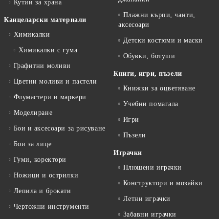
Кутии за храна
Плажни кърпи, чанти,
Канцеларски материали
аксесоари
Химикалки
Детски костюми и маски
Химикалки с гума
Обувки, ботуши
Графитни моливи
Книги, игри, пъзели
Цветни моливи и пастели
Книжки за оцветяване
Флумастери и маркери
Учебни помагала
Моделиране
Игри
Бои и аксесоари за рисуване
Пъзели
Бои за лице
Играчки
Гуми, коректори
Плюшени играчки
Ножици и острилки
Конструктори и мозайки
Лепила и брокати
Летни играчки
Чертожни инструменти
Забавни играчки