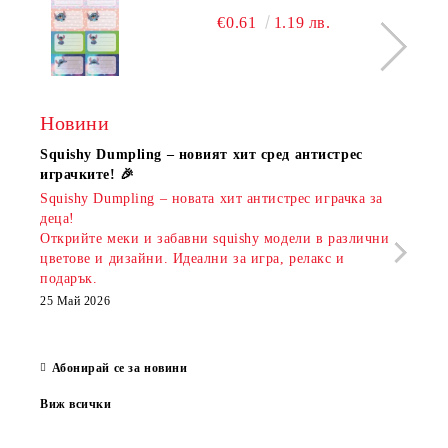
€0.61
1.19 лв.
Новини
Squishy Dumpling – новият хит сред антистрес
Нови
играчките! 🎉
Книж
Squishy Dumpling – новата хит антистрес играчка за
Онла
деца!
разш
Открийте меки и забавни squishy модели в различни
предл
цветове и дизайни. Идеални за игра, релакс и
откр
подарък.
аксе
които
25 Май 2026
за е
13 Ма
Абонирай се за новини
Виж всички