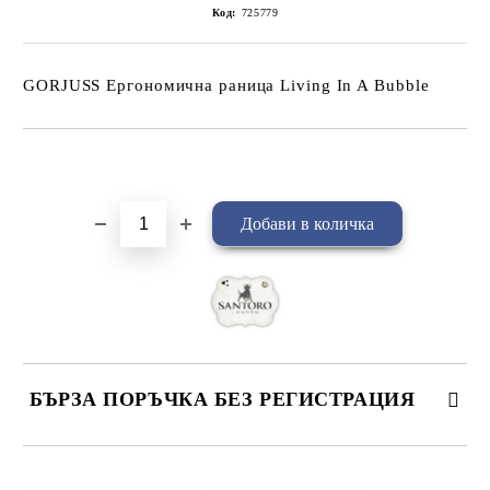
Код:
725779
GORJUSS Ергономична раница Living In A Bubble
Добави в желани
БЪРЗА ПОРЪЧКА БЕЗ РЕГИСТРАЦИЯ
САМО ПОПЪЛНЕТЕ 4 ПОЛЕТА