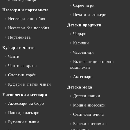
Скреч игри
Несесери и портмонета
Печати и стикери
Несесери с пособия
Детски продукти
Несесери без пособия
Чадъри
Портмонета
Касички
Куфари и чанти
Часовници
Чанти
Възглавници, спални
Чанти за храна
комплекти
Спортни торби
Аксесоари
Куфари и пътни чанти
Детска мода
Ученически аксесоари
Детски шапки
Аксесоари за бюро
Модни аксесоари
Папки, класьори
Слънчеви очила
Бутилки и чаши
Бански костюми и
джапанки