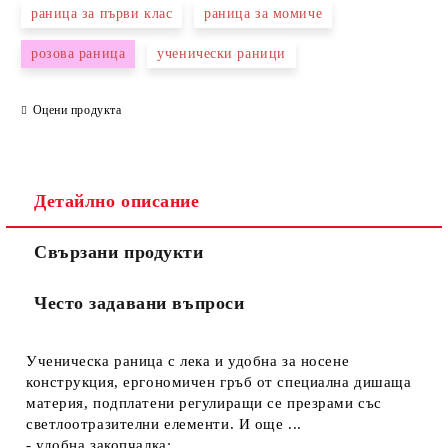
раницa за първи клас
раница за момиче
розова раница
ученически раници
Оцени продукта
Съгласен съм с
Политиката за лични данни
Ние ще се свържем с вас в рамките на работния ден.
Детайлно описание
Свързани продукти
Често задавани въпроси
Ученическа раница с лека и удобна за носене
конструкция, ергономичен гръб от специална дишаща
материя, подплатени регулиращи се презрами със
светлоотразителни елементи. И още ...
- удобна закопчалка;