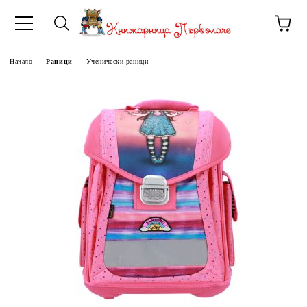
Начало
Раници
Ученически раници