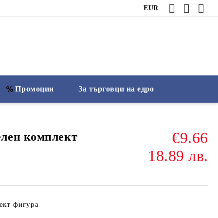
EUR
Промоции
За търговци на едро
€9.66
лен комплект
18.89 лв.
ект фигура