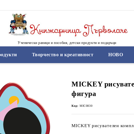
Ученически раници и пособия, детски продукти и подаръци
родукти
Творчество и креативност
НОВО
MICKEY рисувате
фигура
Код:
MIC0830
MICKEY рисувателен компл