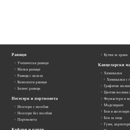
Раници
Кутии за храна
Ученически раници
Канцеларски м
Малки раници
Химикалки
Раници с колела
Химикалки с 
Комплекти раници
Графитни моли
Бизнес раници
Цветни моливи 
Несесери и портмонета
Флумастери и м
Моделиране
Несесери с пособия
Бои и аксесоари
Несесери без пособия
Бои за лице
Портмонета
Гуми, коректор
Куфари и чанти