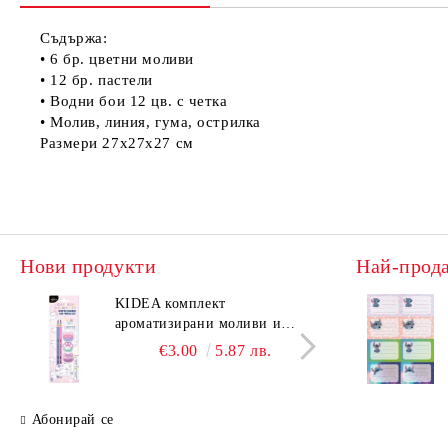
Съдържа:
• 6 бр. цветни моливи
• 12 бр. пастели
• Водни бои 12 цв. с четка
• Молив, линия, гума, острилка
Размери 27х27х27 см
Нови продукти
Най-прод
KIDEA комплект
KIDE
ароматизирани моливи и
аром
гуми Котешки лапи
гуми
€3.00
5.87 лв.
Абонирай се