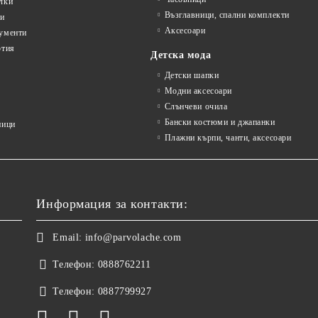
лки
Възглавници, спални комплекти
ти
Аксесоари
ументи
ртия
Детска мода
Детски шапки
Модни аксесоари
Слънчеви очила
Бански костюми и джапанки
ници
Плажни кърпи, чанти, аксесоари
Информация за контакти:
Email:
info@parvolache.com
Телефон:
0888762211
Телефон:
0887799927