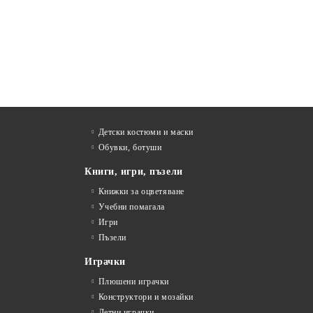
подаръци за деца
, които са идеални както
за специални поводи, така и за ежедневни
изненади.
13 Мар 2026
Детски костюми и маски
Обувки, ботуши
Книги, игри, пъзели
Книжки за оцветяване
Учебни помагала
Игри
Пъзели
Играчки
Плюшени играчки
Конструктори и мозайки
Летни играчки