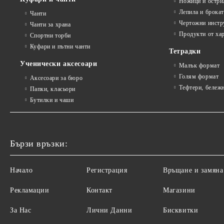
Ножици и остри
Лепила и брока
Чанти
Чертожни инстр
Чанти за храна
Продукти от ха
Спортни торби
Куфари и пътни чанти
Тетрадки
Ученически аксесоари
Малък формат
Голям формат
Аксесоари за бюро
Тефтери, бележ
Папки, класьори
Бутилки и чаши
Бързи връзки:
Начало
Регистрация
Връщане и замяна
Рекламации
Контакт
Магазини
За Нас
Лични Данни
Бисквитки