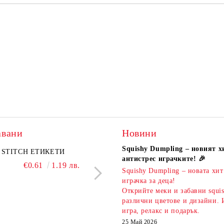
авани
Новини
Squishy Dumpling – новият х
A комплект
STITCH ЕТИКЕТИ
KIDEA комплект 5 бр.
PIXELS МОЛИВ С Г
антистрес играчките! 🎉
атизирани моливи и
ароматни гуми Bubble Tea
€0.61
1.19 лв.
€0.51
1.00 л
Squishy Dumpling – новата хит
 Капибара
€3.00
5.87 лв.
€2.20
4.30 лв.
играчка за деца!
Открийте меки и забавни squi
различни цветове и дизайни. 
игра, релакс и подарък.
25 Май 2026