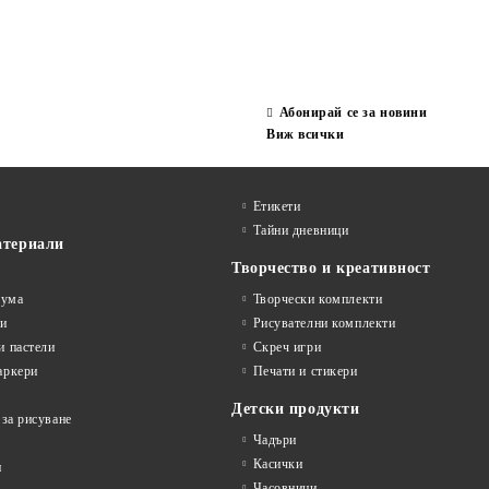
Абонирай се за новини
Виж всички
Етикети
Тайни дневници
атериали
Творчество и креативност
гума
Творчески комплекти
ви
Рисувателни комплекти
и пастели
Скреч игри
аркери
Печати и стикери
Детски продукти
 за рисуване
Чадъри
Касички
и
Часовници