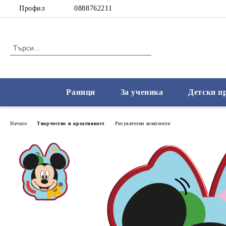
Профил
0888762211
Раници
За ученика
Детски п
Начало
Творчество и креативност
Рисувателни комплекти