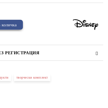
ЕЗ РЕГИСТРАЦИЯ
дукти
творчески комплект
та за лични данни
те на работния ден.