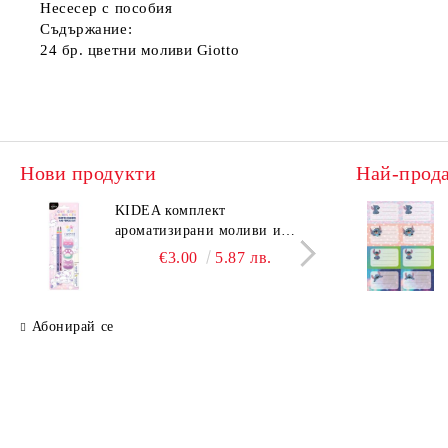
Несесер с пособия
Съдържание:
24 бр. цветни моливи Giotto
Нови продукти
Най-прод
KIDEA комплект
KIDE
ароматизирани моливи и
аром
гуми Котешки лапи
гуми
€3.00
5.87 лв.
Абонирай се