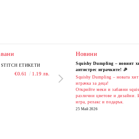
авани
Новини
Squishy Dumpling – новият х
A комплект
STITCH ЕТИКЕТИ
KIDEA комплект 5 бр.
PIXELS МОЛИВ С Г
антистрес играчките! 🎉
атизирани моливи и
ароматни гуми Bubble Tea
€0.61
1.19 лв.
€0.51
1.00 л
Squishy Dumpling – новата хит
 Капибара
€3.00
5.87 лв.
€2.20
4.30 лв.
играчка за деца!
Открийте меки и забавни squi
различни цветове и дизайни. 
игра, релакс и подарък.
25 Май 2026