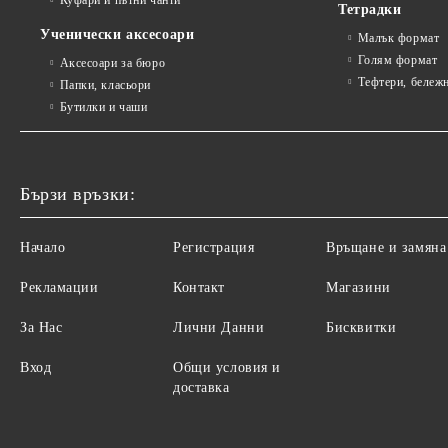
Куфари и пътни чанти
Тетрадки
Ученически аксесоари
Малък формат
Голям формат
Аксесоари за бюро
Тефтери, бележ
Папки, класьори
Бутилки и чаши
Бързи връзки:
Начало
Регистрация
Връщане и замяна
Рекламации
Контакт
Магазини
За Нас
Лични Данни
Бисквитки
Вход
Общи условия и
доставка