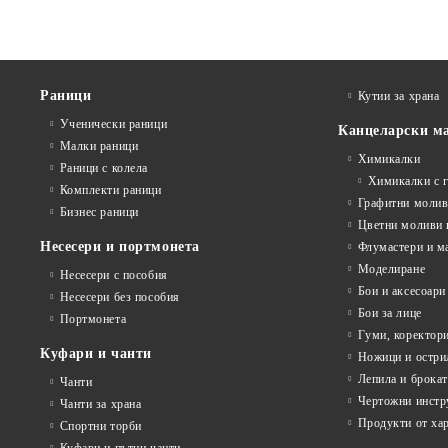
Раници
Кутии за храна
Ученически раници
Канцеларски м
Малки раници
Химикалки
Раници с колела
Химикалки с 
Комплекти раници
Графитни моли
Бизнес раници
Цветни моливи 
Несесери и портмонета
Флумастери и м
Моделиране
Несесери с пособия
Бои и аксесоари
Несесери без пособия
Бои за лице
Портмонета
Гуми, коректор
Куфари и чанти
Ножици и остри
Лепила и брока
Чанти
Чертожни инстр
Чанти за храна
Продукти от ха
Спортни торби