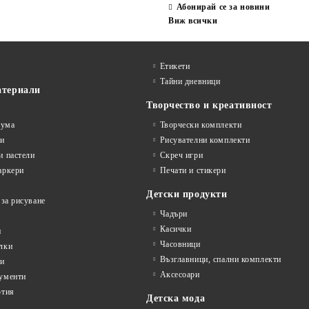
Абонирай се за новини
Виж всички
Етикети
Тайни дневници
атериали
Творчество и креативност
гума
Творчески комплекти
ви
Рисувателни комплекти
и пастели
Скреч игри
аркери
Печати и стикери
Детски продукти
 за рисуване
Чадъри
Касички
и
Часовници
лки
Възглавници, спални комплекти
ти
Аксесоари
ументи
ртия
Детска мода