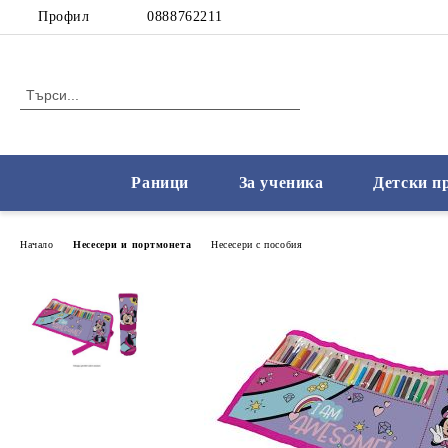
Профил
0888762211
Раници
За ученика
Детски п
Начало
Несесери и портмонета
Несесери с пособия