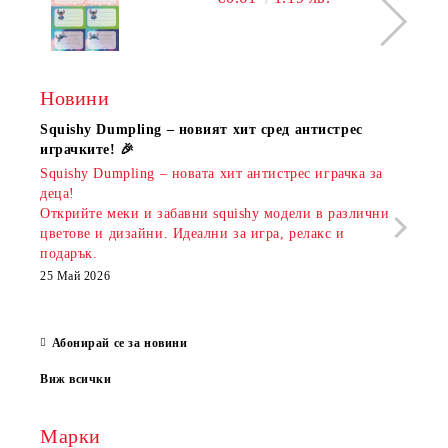
Новини
Squishy Dumpling – новият хит сред антистрес
Нови
играчките! 🎉
Книж
Squishy Dumpling – новата хит антистрес играчка за
Онла
деца!
разш
Открийте меки и забавни squishy модели в различни
предл
цветове и дизайни. Идеални за игра, релакс и
откр
подарък.
аксе
които
25 Май 2026
за е
13 Ма
Абонирай се за новини
Виж всички
Марки