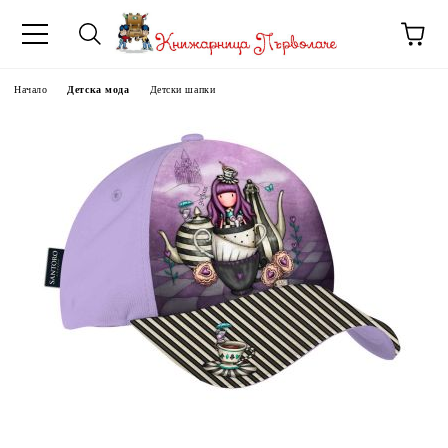
Начало
Детска мода
Детски шапки