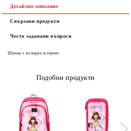
Съгласен съм с
Политиката за лични данни
Детайлно описание
Ние ще се свържем с вас в рамките на работния ден.
Свързани продукти
Често задавани въпроси
Шапка с козирка и принт
Подобни продукти