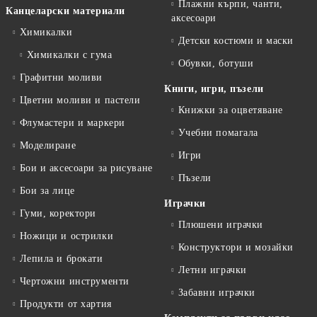
Плажни кърпи, чанти,
Канцеларски материали
аксесоари
Химикалки
Детски костюми и маски
Химикалки с гума
Обувки, ботуши
Графитни моливи
Книги, игри, пъзели
Цветни моливи и пастели
Книжки за оцветяване
Флумастери и маркери
Учебни помагала
Моделиране
Игри
Бои и аксесоари за рисуване
Пъзели
Бои за лице
Играчки
Гуми, коректори
Плюшени играчки
Ножици и острилки
Конструктори и мозайки
Лепила и брокати
Летни играчки
Чертожни инструменти
Забавни играчки
Продукти от хартия