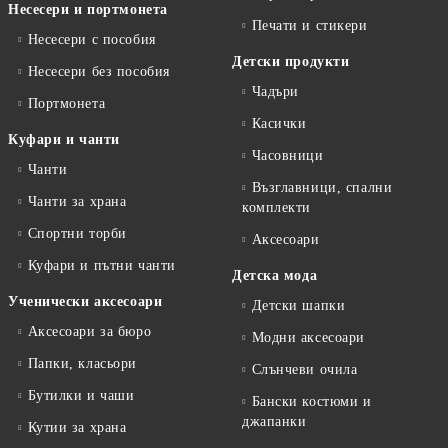
Несесери и портмонета
Печати и стикери
Несесери с пособия
Детски продукти
Несесери без пособия
Чадъри
Портмонета
Касички
Куфари и чанти
Часовници
Чанти
Възглавници, спални
Чанти за храна
комплекти
Спортни торби
Аксесоари
Куфари и пътни чанти
Детска мода
Ученически аксесоари
Детски шапки
Аксесоари за бюро
Модни аксесоари
Папки, класьори
Слънчеви очила
Бутилки и чаши
Бански костюми и
джапанки
Кутии за храна