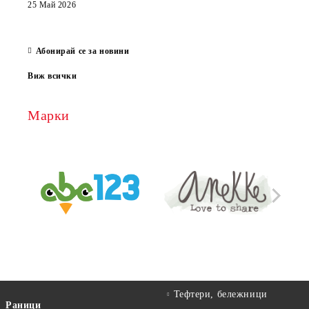
които
25 Май 2026
за е
13 Ма
Абонирай се за новини
Виж всички
Марки
Тефтери, бележници
Раници