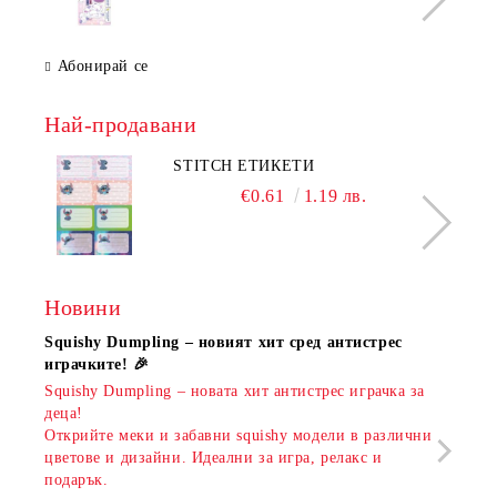
Абонирай се
Най-продавани
STITCH ЕТИКЕТИ
€0.61
1.19 лв.
Новини
Squishy Dumpling – новият хит сред антистрес
Нови
играчките! 🎉
Книж
Squishy Dumpling – новата хит антистрес играчка за
Онла
деца!
разш
Открийте меки и забавни squishy модели в различни
предл
цветове и дизайни. Идеални за игра, релакс и
откр
подарък.
аксе