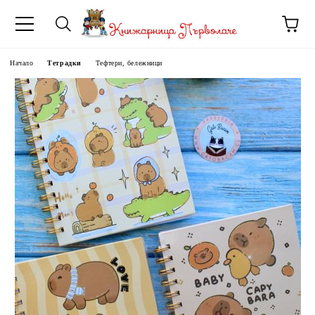
Начало
Тетрадки
Тефтери, бележници