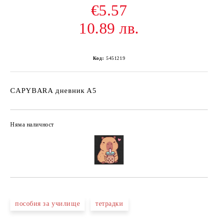
€5.57
10.89 лв.
Код:
5451219
CAPYBARA дневник А5
Няма наличност
Добави в желани
пособия за училище
тетрадки