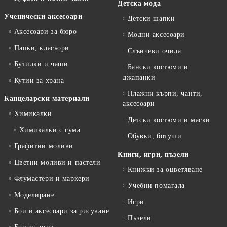
Детска мода
Ученически аксесоари
Детски шапки
Аксесоари за бюро
Модни аксесоари
Папки, класьори
Слънчеви очила
Бутилки и чаши
Бански костюми и
джапанки
Кутии за храна
Плажни кърпи, чанти,
Канцеларски материали
аксесоари
Химикалки
Детски костюми и маски
Химикалки с гума
Обувки, ботуши
Графитни моливи
Книги, игри, пъзели
Цветни моливи и пастели
Книжки за оцветяване
Флумастери и маркери
Учебни помагала
Моделиране
Игри
Бои и аксесоари за рисуване
Пъзели