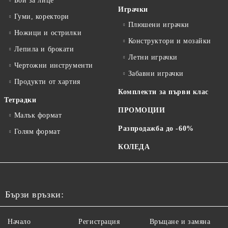
Бои за лице
Играчки
Гуми, коректори
Плюшени играчки
Ножици и острилки
Конструктори и мозайки
Лепила и брокати
Летни играчки
Чертожни инструменти
Забавни играчки
Продукти от хартия
Комплекти за първи клас
Тетрадки
ПРОМОЦИИ
Малък формат
Разпродажба до -60%
Голям формат
КОЛЕДА
Бързи връзки:
Начало
Регистрация
Връщане и замяна