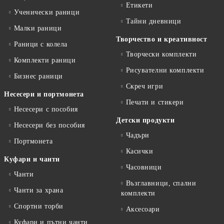
Етикети
Ученически раници
Тайни дневници
Малки раници
Творчество и креативност
Раници с колела
Творчески комплекти
Комплекти раници
Рисувателни комплекти
Бизнес раници
Скреч игри
Несесери и портмонета
Печати и стикери
Несесери с пособия
Детски продукти
Несесери без пособия
Чадъри
Портмонета
Касички
Куфари и чанти
Часовници
Чанти
Възглавници, спални
Чанти за храна
комплекти
Спортни торби
Аксесоари
Куфари и пътни чанти